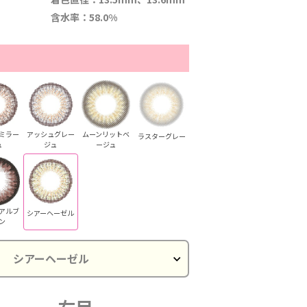
含水率：58.0%
ミラー
アッシュグレー
ムーンリットベ
ラスターグレー
ュ
ジュ
ージュ
アルブ
シアーヘーゼル
ン