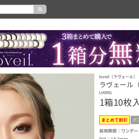
loveil（ラヴェール）
ラヴェール（lo
LV0001
1箱10枚
まとめて割引
ポ
装用期間：ワンデー
DIA：14.2mm