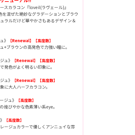
スカラコン『loveil(ラヴェール)』
色を混ぜた絶妙なグラデーションとブラウ
ュラルだけど華やかさもあるデザイン＆
ュ》
【Renewal】
【高度数】
ュ+ブラウンの高発色で力強い瞳に。
ジュ》
【Renewal】
【高度数】
で発色がよく明るい印象に。
ジュ》
【Renewal】
【高度数】
象に大人ハーフカラコン。
ージュ》
【高度数】
の煌びやかな色素薄い系eye。
》
【高度数】
レージュカラーで優しくアンニュイな雰