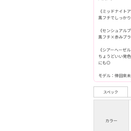
《ミッドナイトア
黒フチでしっかり
《センシュアルブ
黒フチ×赤みブラ
《シアーヘーゼル
ちょうどいい発色
にも◎
モデル：倖田來未
スペック
カラー