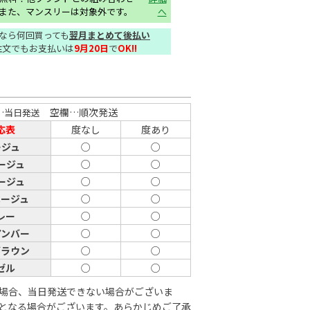
また、マンスリーは対象外です。
へ
なら何回買っても
翌月まとめて後払い
注文でもお支払いは
9月20日
で
OK!!
…
空欄…順次発送
当日発送
応表
度なし
度あり
ージュ
○
○
ージュ
○
○
ージュ
○
○
ベージュ
○
○
レー
○
○
アンバー
○
○
ブラウン
○
○
ゼル
○
○
場合、当日発送できない場合がございま
となる場合がございます。あらかじめご了承