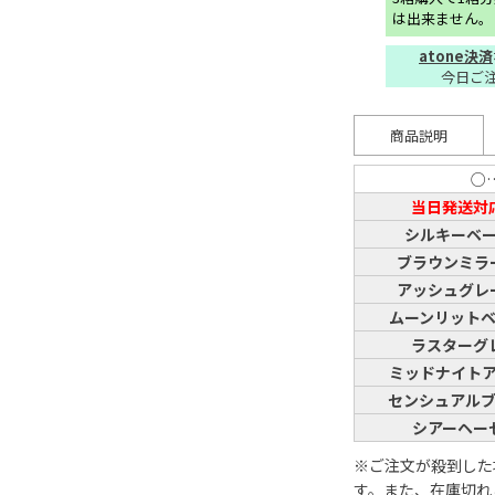
は出来ません。
atone決済
今日ご
商品説明
○
当日発送対
シルキーベ
ブラウンミラ
アッシュグレ
ムーンリット
ラスターグ
ミッドナイト
センシュアル
シアーヘー
※ご注文が殺到した
す。また、在庫切れ