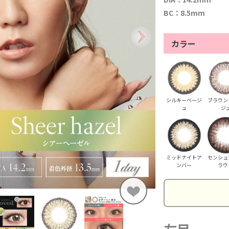
BC：8.5mm
カラー
シルキーベージ
ブラウン
ュ
ジ
ミッドナイトア
センシュ
ンバー
ラウ