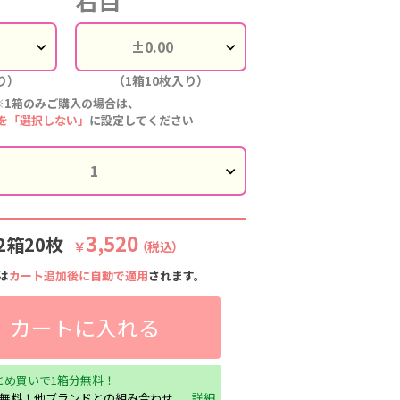
右目
り）
（1箱10枚入り）
※1箱のみご購入の場合は、
を「選択しない」
に設定してください
3,520
2箱20枚
￥
（税込）
は
カート追加後に自動で適用
されます。
カートに入れる
とめ買いで1箱分無料！
分無料！他ブランドとの組み合わせ
詳細