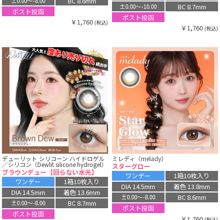
BC 8.6mm
±0.00〜-8.00
BC 8.7mm
±0.00〜-10.00
ポスト投函
ポスト投函
￥1,760
(税込)
￥1,760
(税込)
デューリット シリコーン ハイドロゲル
ミレディ（melady）
／シリコン（Dewlit silicone hydrogel）
スターグロー
ブラウンデュー【回らない水光】
ワンデー
1箱10枚入り
ワンデー
1箱10枚入り
DIA 14.5mm
着色 13.8mm
DIA 14.5mm
着色 13.6mm
BC 8.6mm
±0.00〜-8.00
BC 8.7mm
±0.00〜-8.00
ポスト投函
ポスト投函
￥1,760
(税込)