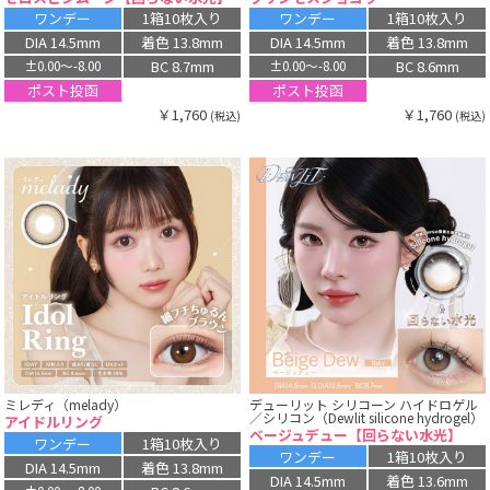
ワンデー
1箱10枚入り
ワンデー
1箱10枚入り
DIA 14.5mm
着色 13.8mm
DIA 14.5mm
着色 13.8mm
BC 8.7mm
BC 8.6mm
±0.00〜-8.00
±0.00〜-8.00
ポスト投函
ポスト投函
￥1,760
￥1,760
(税込)
(税込)
ミレディ（melady）
デューリット シリコーン ハイドロゲル
／シリコン（Dewlit silicone hydrogel）
アイドルリング
ベージュデュー【回らない水光】
ワンデー
1箱10枚入り
ワンデー
1箱10枚入り
DIA 14.5mm
着色 13.8mm
DIA 14.5mm
着色 13.6mm