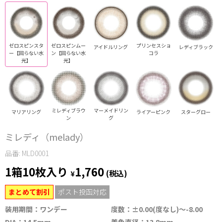
ゼロスピンスタ
ゼロスピンムー
プリンセスショ
アイドルリング
レディブラック
ー【回らない水
ン【回らない水
コラ
光】
光】
ミレディブラウ
マーメイドリン
マリアリング
ライアーピンク
スターグロー
ン
グ
ミレディ（melady）
品番: MLD0001
1箱10枚入り
1,760
¥
(税込)
まとめて割引
ポスト投函対応
装用期間：ワンデー
度数：±0.00(度なし)～-8.00
DIA：14.5mm
着色直径：13.8mm