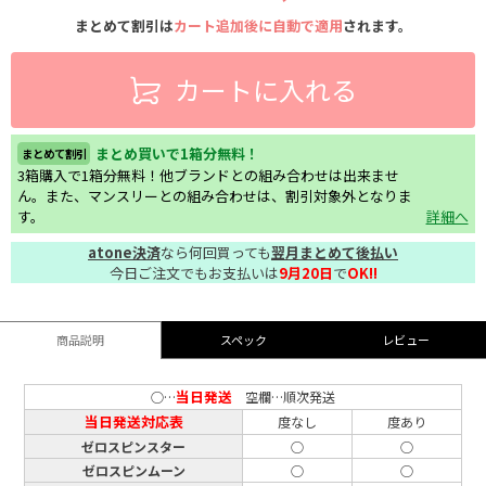
まとめて割引は
カート追加後に自動で適用
されます。
カートに入れる
まとめ買いで1箱分無料！
まとめて割引
3箱購入で1箱分無料！他ブランドとの組み合わせは出来ませ
ん。また、マンスリーとの組み合わせは、割引対象外となりま
す。
詳細へ
atone決済
なら何回買っても
翌月まとめて後払い
今日ご注文でもお支払いは
9月20日
で
OK!!
商品説明
スペック
レビュー
当日発送
○…
空欄…順次発送
当日発送対応表
度なし
度あり
ゼロスピンスター
○
○
ゼロスピンムーン
○
○