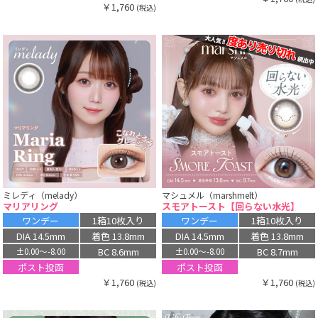
￥1,760
(税込)
ミレディ（melady）
マシュメル（marshmelt）
マリアリング
スモアトースト【回らない水光】
ワンデー
1箱10枚入り
ワンデー
1箱10枚入り
DIA 14.5mm
着色 13.8mm
DIA 14.5mm
着色 13.8mm
BC 8.6mm
BC 8.7mm
±0.00〜-8.00
±0.00〜-8.00
ポスト投函
ポスト投函
￥1,760
￥1,760
(税込)
(税込)