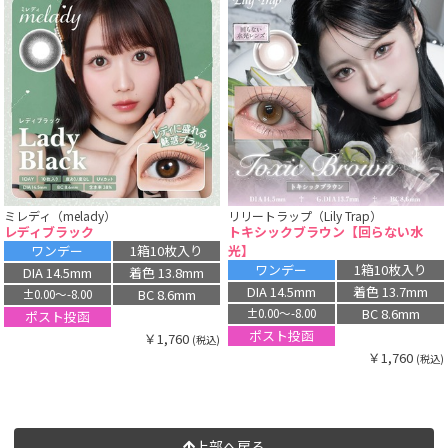
ミレディ（melady）
リリートラップ（Lily Trap）
レディブラック
トキシックブラウン【回らない水
光】
ワンデー
1箱10枚入り
ワンデー
1箱10枚入り
DIA 14.5mm
着色 13.8mm
DIA 14.5mm
着色 13.7mm
BC 8.6mm
±0.00〜-8.00
BC 8.6mm
±0.00〜-8.00
ポスト投函
ポスト投函
￥1,760
(税込)
￥1,760
(税込)
上部へ戻る