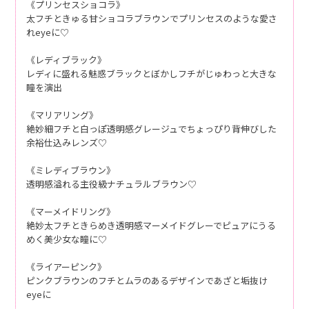
《プリンセスショコラ》
太フチときゅる甘ショコラブラウンでプリンセスのような愛さ
れeyeに♡
《レディブラック》
レディに盛れる魅惑ブラックとぼかしフチがじゅわっと大きな
瞳を演出
《マリアリング》
絶妙細フチと白っぽ透明感グレージュでちょっぴり背伸びした
余裕仕込みレンズ♡
《ミレディブラウン》
透明感溢れる主役級ナチュラルブラウン♡
《マーメイドリング》
絶妙太フチときらめき透明感マーメイドグレーでピュアにうる
めく美少女な瞳に♡
《ライアーピンク》
ピンクブラウンのフチとムラのあるデザインであざと垢抜け
eyeに