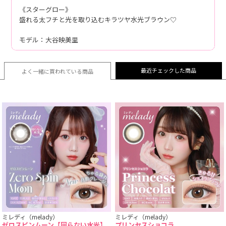
《スターグロー》
盛れる太フチと光を取り込むキラツヤ水光ブラウン♡
モデル：大谷映美里
最近チェックした商品
よく一緒に買われている
商品
ミレディ（melady）
ミレディ（melady）
ゼロスピンムーン【回らない水光】
プリンセスショコラ