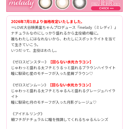
2026年7月1日より価格改定いたしました。
＝LOVE大谷映美里ちゃんプロデュース『melady（ミレディ）』
ナチュラルなのにしっかり盛れるから主役級の瞳に。
誰もわたしにはなれないから、わたしにスポットライトを当て
て生きていこう。
いつだって、主役はわたし。
《ゼロスピンスター》
【回らない水光カラコン】
じゅわっと盛れる太フチとうるっと盛れるブラウンハイライト
瞳に馴染む星のモチーフが入った星屑ブラウン♡
《ゼロスピンムーン》
【回らない水光カラコン】
じゅわっと盛れる太フチとちゅるんと盛れるグレージュハイラ
イト
瞳に馴染む月のモチーフが入った月影グレージュ♡
《アイドルリング》
細フチがナチュラルに瞳を強調してくれるちゅるんレンズ