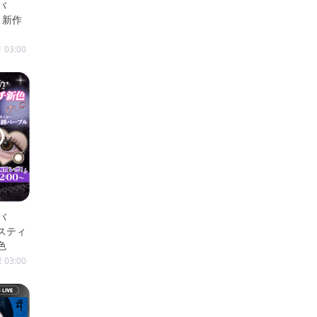
バ
7月新作
1 03:00
バ
ダスティ
色
2 03:00