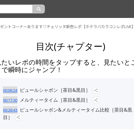
ゼントコーナーあります♡チェリッタ新色レポ【ホテラバカラコンレポLIVE
目次(チャプター)
見たいレポの時間をタップすると、見たいと
まで瞬時にジャンプ！
ピュールシャボン［茶目&黒目］
00:06:24
メルティータイム［茶目&黒目］
00:17:30
ピュールシャボン&メルティータイム比較［茶目&黒
00:28:43
目］