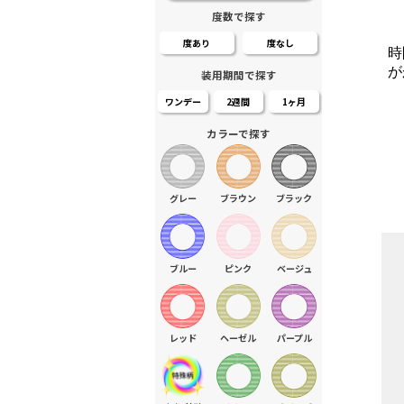
度数で探す
度あり
度なし
時
が
装用期間で探す
ワンデー
2週間
1ヶ月
カラーで探す
グレー
ブラウン
ブラック
ブルー
ピンク
ベージュ
レッド
ヘーゼル
パープル