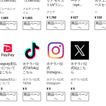
（Cheritta）
（Cheritta）
リア モイス
ーケア
カラコ
トUVワンデ
（eye
ースセ
ー
closet
ピュールシャ
メルティータ
クリア
ー
ー
ボン
イム
Moisture
Care ）
¥ 1,760
¥ 627
¥ 520
¥ 1,683
¥ 1,683
商品ページ
商品ページ
商品ペ
商品ページ
商品ページ
へ
へ
へ
へ
へ
paypay支払
ホテラバ公
ホテラバ公
ホテラバ公
いについて
式TikTokは
式
式Xはこち
はこちら
こちら
Instagram
ら
はこちら
paypay支払い
ホテラバ公式
ホテラバ公式
ホテラバ公式
について
TikTok
Instagram
X
¥ 0
¥ 0
¥ 0
¥ 0
商品ページ
商品ページ
商品ページ
商品ページ
へ
へ
へ
へ