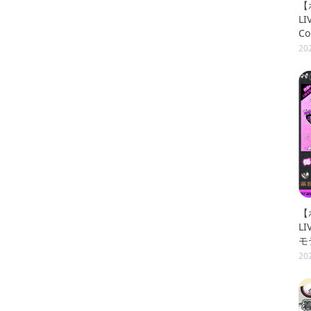
【
LI
C
レ
20
【
L
モ
リ
20