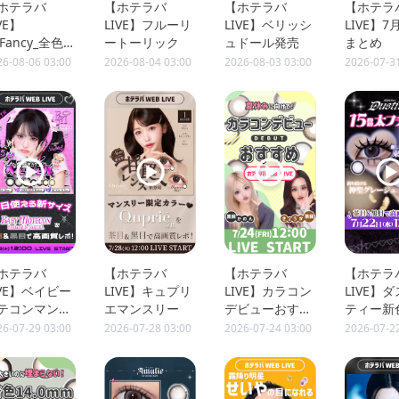
ホテラバ
【ホテラバ
【ホテラバ
【ホテラ
VE】
LIVE】フルーリ
LIVE】ベリッシ
LIVE】
oFancy_全色
ートーリック
ュドール発売
まとめ
ポ
26-08-06 03:00
2026-08-04 03:00
2026-08-03 03:00
2026-07-3
ホテラバ
【ホテラバ
【ホテラバ
【ホテラ
IVE】ベイビー
LIVE】キュプリ
LIVE】カラコン
LIVE】
テコンマンス
エマンスリー
デビューおすす
ティー新
ー
め
26-07-29 03:00
2026-07-28 03:00
2026-07-24 03:00
2026-07-2