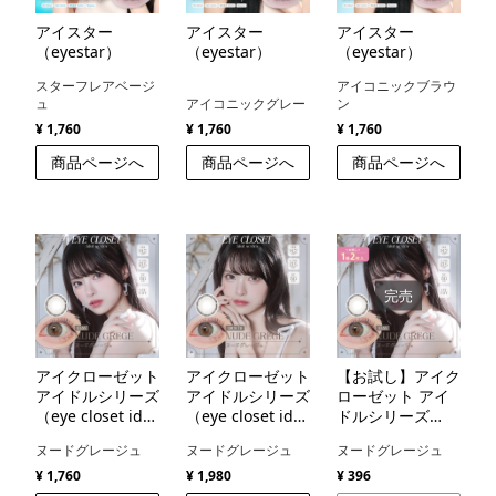
アイスター
アイスター
アイスター
（eyestar）
（eyestar）
（eyestar）
スターフレアベージ
アイコニックブラウ
ュ
アイコニックグレー
ン
¥ 1,760
¥ 1,760
¥ 1,760
商品ページへ
商品ページへ
商品ページへ
完売
アイクローゼット
アイクローゼット
【お試し】アイク
アイドルシリーズ
アイドルシリーズ
ローゼット アイ
（eye closet idol
（eye closet idol
ドルシリーズ
series）
series）
（eye closet idol
ヌードグレージュ
ヌードグレージュ
ヌードグレージュ
series）
¥ 1,760
¥ 1,980
¥ 396