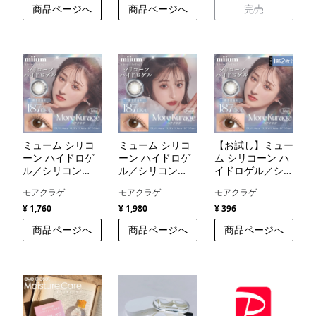
商品ページへ
商品ページへ
完売
ミューム シリコ
ミューム シリコ
【お試し】ミュー
ーン ハイドロゲ
ーン ハイドロゲ
ム シリコーン ハ
ル／シリコン
ル／シリコン
イドロゲル／シリ
（miium silicone
（miium silicone
コン（miium
モアクラゲ
モアクラゲ
モアクラゲ
hydrogel）
hydrogel）
silicone
hydrogel）
¥ 1,760
¥ 1,980
¥ 396
商品ページへ
商品ページへ
商品ページへ