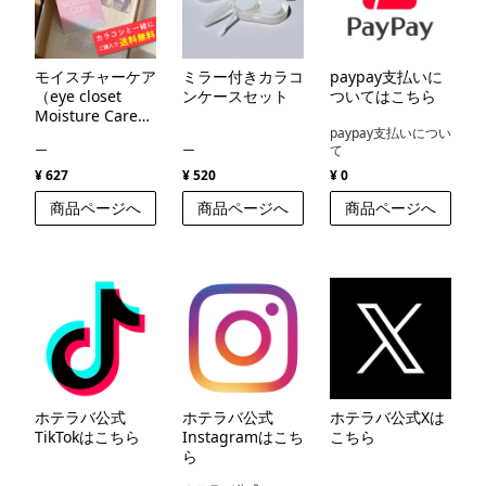
モイスチャーケア
ミラー付きカラコ
paypay支払いに
（eye closet
ンケースセット
ついてはこちら
Moisture Care
paypay支払いについ
）
ー
ー
て
¥ 627
¥ 520
¥ 0
商品ページへ
商品ページへ
商品ページへ
ホテラバ公式
ホテラバ公式
ホテラバ公式Xは
TikTokはこちら
Instagramはこち
こちら
ら