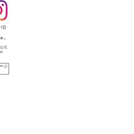
バ公
ram
ら
バ公式
am
ージ