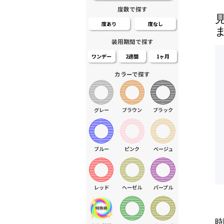
度数で探す
度あり
度なし
装用期間で探す
ワンデー
2週間
1ヶ月
カラーで探す
グレー
ブラウン
ブラック
ブルー
ピンク
ベージュ
レッド
ヘーゼル
パープル
時