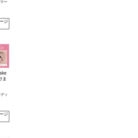
ロマー
ージ
ake
けま
ンディ
ュ
ージ