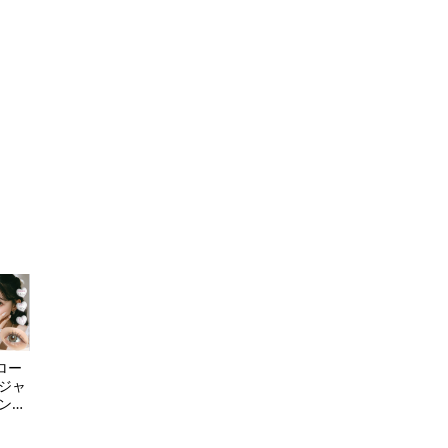
ロー
 ジャ
ワンデ
e