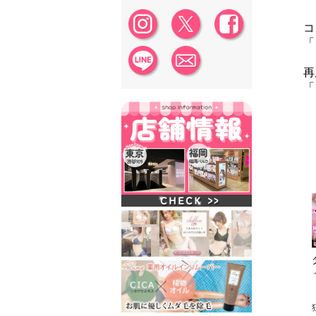
コ
「
再
「