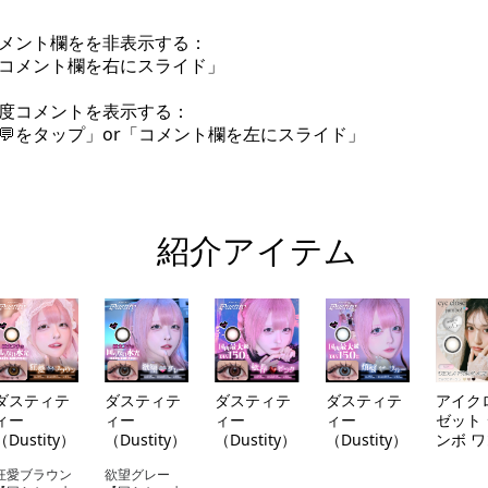
メント欄をを非表示する：
コメント欄を右にスライド」
度コメントを表示する：
💬をタップ」or「コメント欄を左にスライド」
紹介アイテム
ダスティテ
ダスティテ
ダスティテ
ダスティテ
アイク
ィー
ィー
ィー
ィー
ゼット
（Dustity）
（Dustity）
（Dustity）
（Dustity）
ンボ 
ー（ey
狂愛ブラウン
欲望グレー
closet