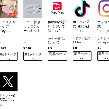
モイスチャ
ミラー付き
paypay支払
ホテラバ公
ホテラ
ーケア
カラコンケ
いについて
式TikTokは
式
（eye
ースセット
はこちら
こちら
Instag
closet
はこち
paypay支払い
ホテラバ公式
ホテラ
Moisture
について
TikTok
Instagr
ー
ー
Care ）
¥ 0
¥ 0
¥ 0
¥ 627
¥ 520
商品ページ
商品ページ
商品ペ
商品ページ
商品ページ
へ
へ
へ
へ
へ
ホテラバ公
式Xはこち
ら