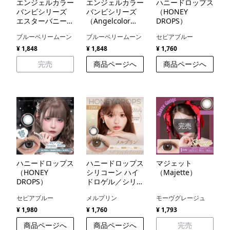
エンジェルカラー
エンジェルカラー
ハニードロップス
バンビシリーズ
バンビシリーズ
（HONEY
エスターバニー
（Angelcolor
DROPS）
パッケージ
Bambi Series）
ブルーベリームーン
ブルーベリームーン
セピアブルー
（Angelcolor
Bambi Series
¥ 1,848
¥ 1,848
¥ 1,760
Esther Bunny
完売
商品ページへ
商品ページへ
package）
完売
ハニードロップス
ハニードロップス
マジェット
（HONEY
シリコーン ハイ
（Majette）
DROPS）
ドロゲル／シリコ
ン（HONEY
セピアブルー
メルプリン
モーヴグレージュ
DROPS silicone
hydrogel）
¥ 1,980
¥ 1,760
¥ 1,793
商品ページへ
商品ページへ
完売