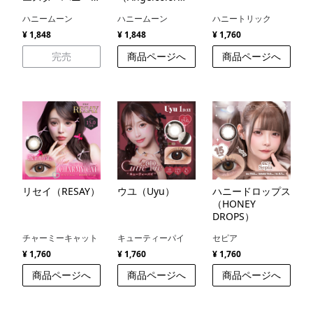
パッケージ
Bambi Series）
ハニームーン
ハニームーン
ハニートリック
（Angelcolor
Bambi Series
¥ 1,848
¥ 1,848
¥ 1,760
Esther Bunny
完売
商品ページへ
商品ページへ
package）
リセイ（RESAY）
ウユ（Uyu）
ハニードロップス
（HONEY
DROPS）
チャーミーキャット
キューティーパイ
セピア
¥ 1,760
¥ 1,760
¥ 1,760
商品ページへ
商品ページへ
商品ページへ