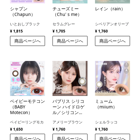
シャプン
チューズミー
レイン（rain）
（Chapun）
（Chu' s me）
いとおしブラック
セラムグレー
シベリアンオリーブ
¥ 1,815
¥ 1,705
¥ 1,760
商品ページへ
商品ページへ
商品ページへ
ベイビーモテコン
バブリス シリコ
ミューム
（BABY
ーン ハイドロゲ
（miium）
Motecon）
ル／シリコン
（Babris silicone
ベイビーリングモカ
アメリーブラウン
シェルラッコ
hydrogel）
¥ 1,650
¥ 1,760
¥ 1,760
商品ページへ
商品ページへ
商品ページへ