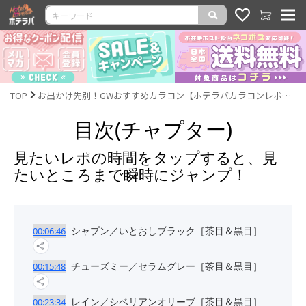
TOP
お出かけ先別！GWおすすめカラコン【ホテラバカラコンレポLIVE】
目次(チャプター)
見たいレポの時間をタップすると、見
たいところまで瞬時にジャンプ！
シャプン／いとおしブラック［茶目＆黒目］
00:06:46
チューズミー／セラムグレー［茶目＆黒目］
00:15:48
レイン／シベリアンオリーブ［茶目＆黒目］
00:23:34