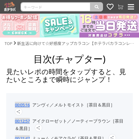
TOP
新生活に向けて☆好感度アップカラコン【ホテラバカラコンレポLIVE】
目次(チャプター)
見たいレポの時間をタップすると、見
たいところまで瞬時にジャンプ！
アンヴィ／メルトモイスト［茶目＆黒目］
00:05:16
アイクローゼット／ノーティーブラウン［茶目
00:12:57
＆黒目］
ミューム／モアクラゲ［茶目＆黒目］
00:21:47