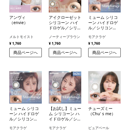
アンヴィ
アイクローゼット
ミューム シリコ
（envie）
シリコーン ハイ
ーン ハイドロゲ
ドロゲル／シリコ
ル／シリコン
ン（eye closet
（miium silicone
メルトモイスト
ノーティーブラウン
モアクラゲ
SILICONE
hydrogel）
HYDROGEL）
¥ 1,760
¥ 1,760
¥ 1,760
商品ページへ
商品ページへ
商品ページへ
ミューム シリコ
【お試し】ミュー
チューズミー
ーン ハイドロゲ
ム シリコーン ハ
（Chu' s me）
ル／シリコン
イドロゲル／シリ
（miium silicone
コン（miium
モアクラゲ
モアクラゲ
ピュアベール
hydrogel）
silicone