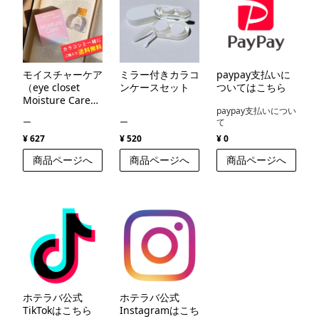
モイスチャーケア
ミラー付きカラコ
paypay支払いに
（eye closet
ンケースセット
ついてはこちら
Moisture Care
paypay支払いについ
）
ー
ー
て
¥ 627
¥ 520
¥ 0
商品ページへ
商品ページへ
商品ページへ
ホテラバ公式
ホテラバ公式
TikTokはこちら
Instagramはこち