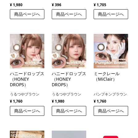
hydrogel）
¥ 1,980
¥ 396
¥ 1,705
商品ページへ
商品ページへ
商品ページへ
ハニードロップス
ハニードロップス
ミークレール
（HONEY
（HONEY
（MiClair）
DROPS）
DROPS）
うるつやブラウン
うるつやブラウン
パンプキンブラウン
¥ 1,760
¥ 1,980
¥ 1,760
商品ページへ
商品ページへ
商品ページへ