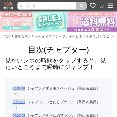
TOP
齊藤なぎさちゃんイメモ♡シャプン全色レポ【ホテラバカラコンレポLIVE】
目次(チャプター)
見たいレポの時間をタップすると、見
たいところまで瞬時にジャンプ！
シャプン／ずるモテベージュ［茶目＆黒目］
00:06:19
シャプン／いとおしブラック［茶目＆黒目］
00:16:23
シャプン／きらゆめブラウン［茶目＆黒目］
00:26:02