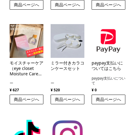
商品ページへ
商品ページへ
商品ページへ
モイスチャーケア
ミラー付きカラコ
paypay支払いに
（eye closet
ンケースセット
ついてはこちら
Moisture Care
paypay支払いについ
）
ー
ー
て
¥ 627
¥ 520
¥ 0
商品ページへ
商品ページへ
商品ページへ