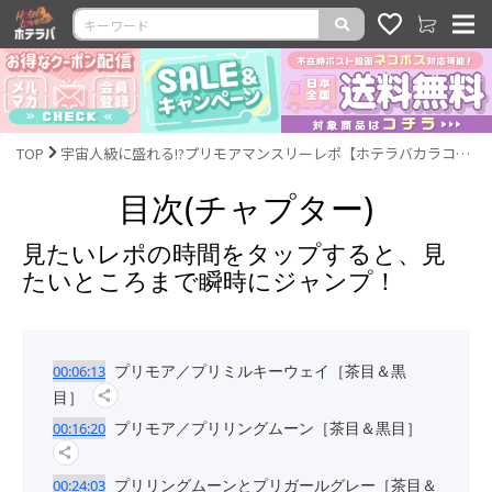
TOP
宇宙人級に盛れる!?プリモアマンスリーレポ【ホテラバカラコンレポLIVE】
目次(チャプター)
見たいレポの時間をタップすると、見
たいところまで瞬時にジャンプ！
プリモア／プリミルキーウェイ［茶目＆黒
00:06:13
目］
プリモア／プリリングムーン［茶目＆黒目］
00:16:20
プリリングムーンとプリガールグレー［茶目＆
00:24:03