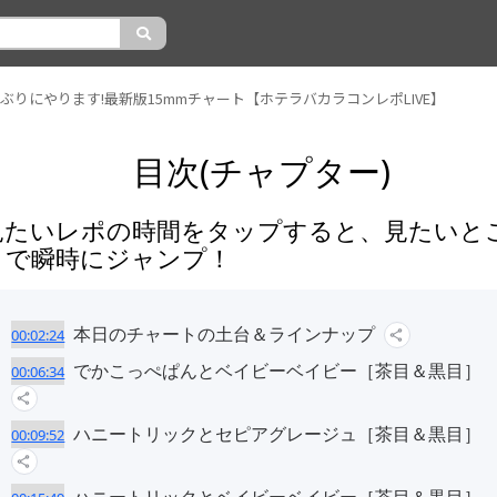
ぶりにやります!最新版15mmチャート【ホテラバカラコンレポLIVE】
目次(チャプター)
見たいレポの時間をタップすると、見たいと
まで瞬時にジャンプ！
本日のチャートの土台＆ラインナップ
00:02:24
でかこっぺぱんとベイビーベイビー［茶目＆黒目］
00:06:34
ハニートリックとセピアグレージュ［茶目＆黒目］
00:09:52