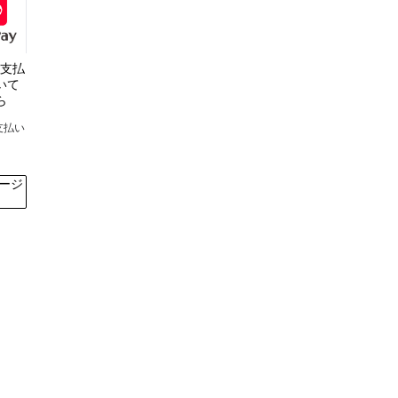
y支払
いて
ら
y支払い
て
ージ