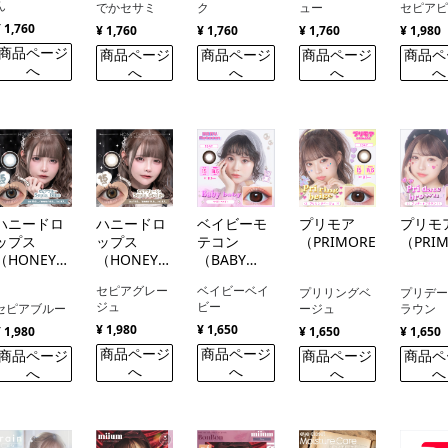
ん
でかセサミ
ク
ュー
セピア
¥ 1,760
¥ 1,760
¥ 1,760
¥ 1,760
¥ 1,980
商品ページ
商品ページ
商品ページ
商品ページ
商品ペ
へ
へ
へ
へ
へ
ハニードロ
ハニードロ
ベイビーモ
プリモア
プリモ
ップス
ップス
テコン
（PRIMORE）
（PRI
（HONEY
（HONEY
（BABY
DROPS）
DROPS）
Motecon）
セピアグレー
ベイビーベイ
プリリングベ
プリデ
ジュ
ビー
セピアブルー
ージュ
ラウン
¥ 1,980
¥ 1,650
¥ 1,980
¥ 1,650
¥ 1,650
商品ページ
商品ページ
商品ページ
商品ページ
商品ペ
へ
へ
へ
へ
へ