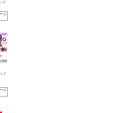
ピンク
ージ
ア
MORE）
ートブ
ージ