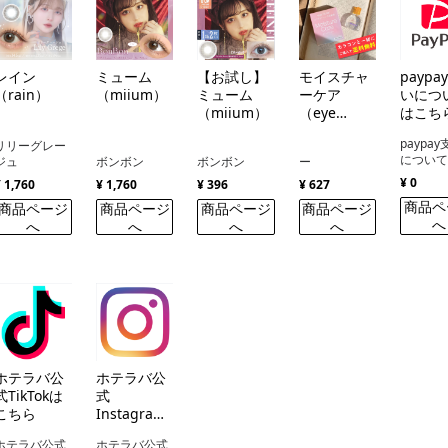
レイン
ミューム
【お試し】
モイスチャ
paypa
（rain）
（miium）
ミューム
ーケア
いにつ
（miium）
（eye
はこち
closet
paypa
リリーグレー
Moisture
につい
ジュ
ボンボン
ボンボン
ー
Care ）
¥ 0
¥ 1,760
¥ 1,760
¥ 396
¥ 627
商品ペ
商品ページ
商品ページ
商品ページ
商品ページ
へ
へ
へ
へ
へ
ホテラバ公
ホテラバ公
式TikTokは
式
こちら
Instagram
はこちら
ホテラバ公式
ホテラバ公式