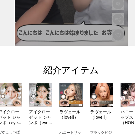
紹介アイテム
アイクロー
アイクロー
ラヴェール
ラヴェール
ハニー
ゼット ジャ
ゼット ジャ
（loveil）
（loveil）
ップス
ンボ（eye
ンボ（eye
（HON
closet
closet
DROP
でかこっぺぱ
ハニートリッ
ブラックビジ
jumbo）
jumbo）