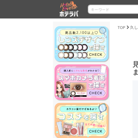
TOP
久し