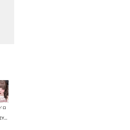
ドロ
EY
S）