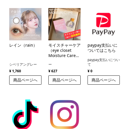
レイン（rain）
モイスチャーケア
paypay支払いに
（eye closet
ついてはこちら
Moisture Care
paypay支払いについ
）
シベリアングレー
ー
て
¥ 1,760
¥ 627
¥ 0
商品ページへ
商品ページへ
商品ページへ