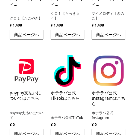
ィ
ィ
ィ
（KnockKnock×KUROMI・
（KnockKnock×KUROMI・
（KnockKnock×KUR
クロミ【らっきょ
マイメロディ【きの
MY MERODY）
MY MERODY）
MY MERODY）
クロミ【たこやき】
う】
こ】
¥ 1,408
¥ 1,408
¥ 1,408
商品ページへ
商品ページへ
商品ページへ
paypay支払いに
ホテラバ公式
ホテラバ公式
ついてはこちら
TikTokはこちら
Instagramはこち
ら
paypay支払いについ
ホテラバ公式
て
ホテラバ公式TikTok
Instagram
¥ 0
¥ 0
¥ 0
商品ページへ
商品ページへ
商品ページへ