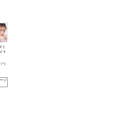
ズミ
' s
ーブラ
ージ