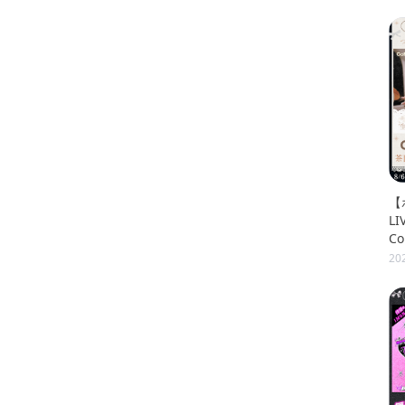
【
LI
C
レ
20