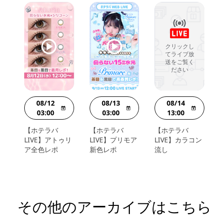
クリックし
てライブ放
送をご覧く
ださい
08/12
08/13
08/14
03:00
03:00
13:00
【ホテラバ
【ホテラバ
【ホテラバ
LIVE】アトゥリ
LIVE】プリモア
LIVE】カラコン
ア全色レポ
新色レポ
流し
その他のアーカイブはこちら