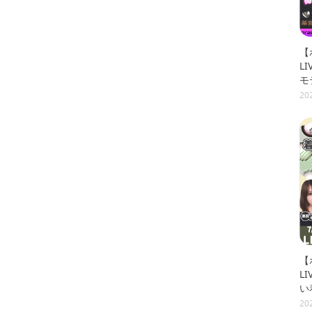
【
L
モ
リ
20
【
L
い
20