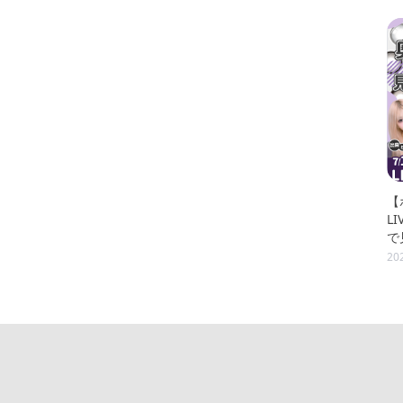
【
L
で
20