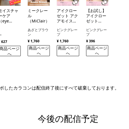
モイスチャ
ミークレー
アイクロー
【お試し】
ーケア
ル
ゼット アク
アイクロー
（eye
（MiClair）
アモイスト
ゼット
closet
UV（eye
（eye
あざとブラウ
ピンクグレー
ピンクグレー
Moisture
closet
closet）
ン
プ
プ
ー
Care ）
AQUA
¥ 1,760
¥ 1,760
¥ 396
MOIST
¥ 627
UV）
商品ページ
商品ページ
商品ページ
商品ページ
へ
へ
へ
へ
ポしたカラコンは配信終了後にすべて破棄しております。
今後の配信予定