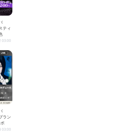
バ
ダスティ
色
2 03:00
バ
新ブラン
レポ
4 03:00