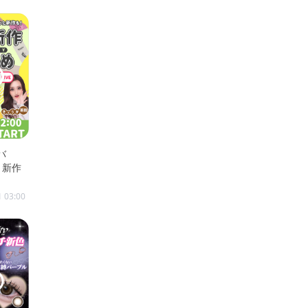
バ
7月新作
1 03:00