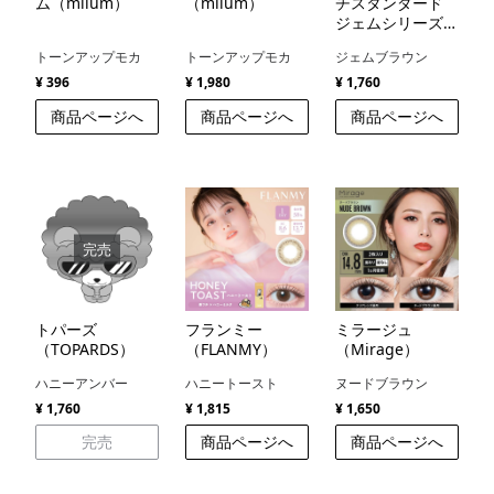
ム（miium）
（miium）
チスタンダード
ジェムシリーズ
（MerMer by
トーンアップモカ
トーンアップモカ
ジェムブラウン
RICH STANDARD
GEM series）
¥ 396
¥ 1,980
¥ 1,760
商品ページへ
商品ページへ
商品ページへ
完売
トパーズ
フランミー
ミラージュ
（TOPARDS）
（FLANMY）
（Mirage）
ハニーアンバー
ハニートースト
ヌードブラウン
¥ 1,760
¥ 1,815
¥ 1,650
完売
商品ページへ
商品ページへ