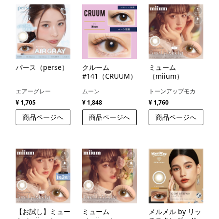
パース（perse）
クルーム
ミューム
#141（CRUUM）
（miium）
エアーグレー
ムーン
トーンアップモカ
¥ 1,705
¥ 1,848
¥ 1,760
商品ページへ
商品ページへ
商品ページへ
【お試し】ミュー
ミューム
メルメル by リッ