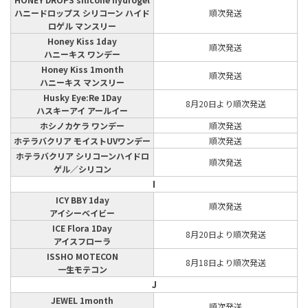
ハニードロップス シリコーン ハイド
順次発送
ロゲル マンスリー
Honey Kiss 1day
順次発送
ハニーキス ワンデー
Honey Kiss 1month
順次発送
ハニーキス マンスリー
Husky Eye:Re 1Day
8月20日より順次発送
ハスキーアイ アールイー
ホシノカケラ ワンデー
順次発送
ホテラバクリア モイストUVワンデー
順次発送
ホテラバクリア シリコーンハイドロ
順次発送
ゲル／シリコン
I
ICY BBY 1day
順次発送
アイシーベイビー
ICE Flora 1Day
8月20日より順次発送
アイスフローラ
ISSHO MOTECON
8月18日より順次発送
一生モテコン
J
JEWEL 1month
順次発送