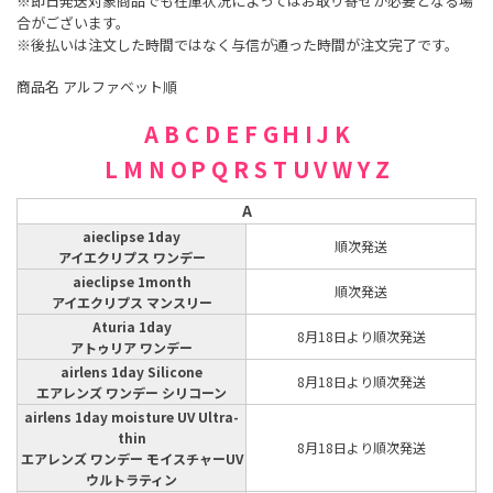
※即日発送対象商品でも在庫状況によってはお取り寄せが必要となる場
合がございます。
※後払いは注文した時間ではなく与信が通った時間が注文完了です。
商品名 アルファベット順
A
B
C
D
E
F
G
H
I
J
K
L
M
N
O
P
Q
R
S
T
U
V
W
Y
Z
A
aieclipse 1day
順次発送
アイエクリプス ワンデー
aieclipse 1month
順次発送
アイエクリプス マンスリー
Aturia 1day
8月18日より順次発送
アトゥリア ワンデー
airlens 1day Silicone
8月18日より順次発送
エアレンズ ワンデー シリコーン
airlens 1day moisture UV Ultra-
thin
8月18日より順次発送
エアレンズ ワンデー モイスチャーUV
ウルトラティン