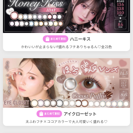
ハニーキス
shopping_bag
まとめて割引
かわいいが止まらない!!盛れるフチありちゅるん♡全21色
アイクローゼット
shopping_bag
まとめて割引
太ふわフチ×ココアカラーで大人可愛いく盛れる♡