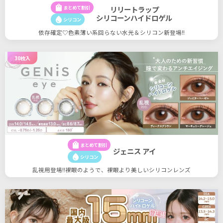
shopping_bag
まとめて割引
リリートラップ
シリコーンハイドロゲル
water_drop
シリコン
依存確定♡色素薄い系回らない水光＆シリコン新登場!!
30枚入
shopping_bag
まとめて割引
ジェニス アイ
water_drop
シリコン
乱視用登場!!裸眼のようで、裸眼より美しいシリコンレンズ