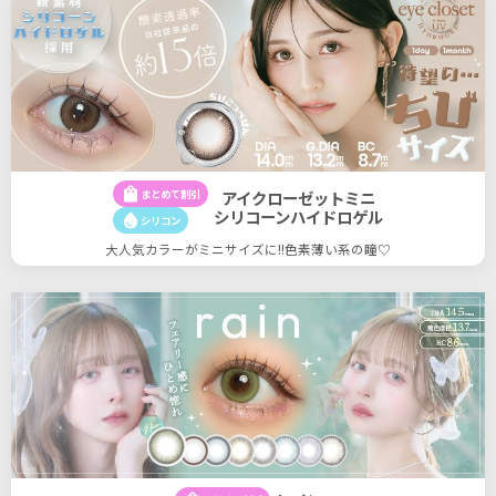
shopping_bag
まとめて割引
アイクローゼットミニ
シリコーンハイドロゲル
water_drop
シリコン
大人気カラーがミニサイズに!!色素薄い系の瞳♡