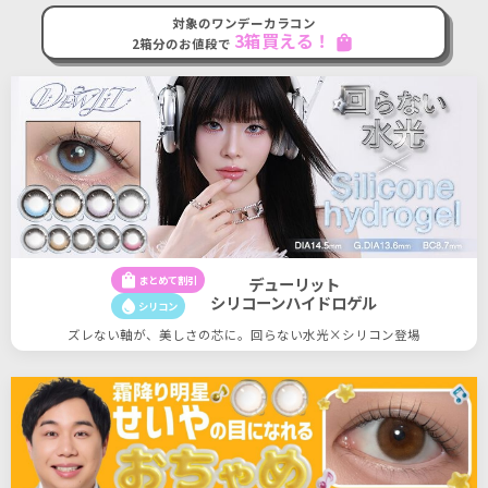
対象のワンデーカラコン
3箱買える！
shopping_bag
2箱分のお値段で
shopping_bag
まとめて割引
デューリット
シリコーンハイドロゲル
water_drop
シリコン
ズレない軸が、美しさの芯に。回らない水光×シリコン登場