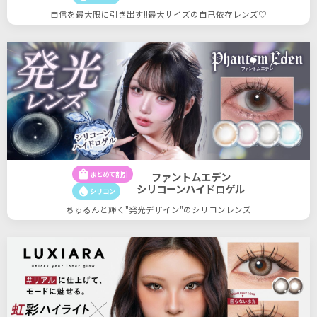
自信を最大限に引き出す!!最大サイズの自己依存レンズ♡
shopping_bag
まとめて割引
ファントムエデン
シリコーンハイドロゲル
water_drop
シリコン
ちゅるんと輝く"発光デザイン"のシリコンレンズ