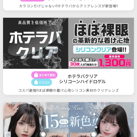
カラコンだけじゃない!!ホテラバからクリアレンズが新登場!!
shopping_bag
まとめて割引
ホテラバクリア
シリコーンハイドロゲル
water_drop
シリコン
コスパ最強!!ほぼ裸眼の着け心地シリコン素材のクリアレンズ