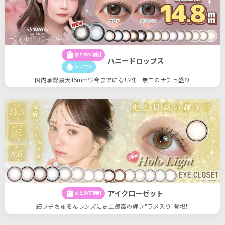
shopping_bag
まとめて割引
ハニードロップス
water_drop
シリコン
国内承認最大15mm♡今までにない唯一無二のナチュ盛り
アイクローゼット
shopping_bag
まとめて割引
細フチちゅるんレンズに史上最高の輝き"ラメ入り"登場!!