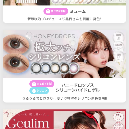
ミューム
shopping_bag
まとめて割引
新希咲乃プロデュース♡黒目さんも綺麗に発色!!
shopping_bag
まとめて割引
ハニードロップス
シリコーンハイドロゲル
water_drop
シリコン
うるうるでとびきり可愛い♡待望のシリコン新色登場!!