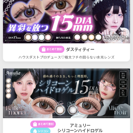
ダスティティー
shopping_bag
まとめて割引
ハウスダストプロデュース♡極太フチの回らない水光レンズ
shopping_bag
まとめて割引
アミュリー
シリコーンハイドロゲル
water_drop
シリコン