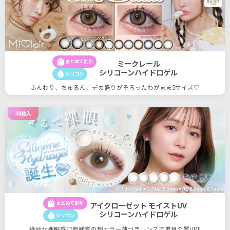
shopping_bag
まとめて割引
ミークレール
シリコーンハイドロゲル
water_drop
シリコン
ふんわり、ちゅるん、デカ盛りがそろったわがまま5サイズ♡
30枚入
shopping_bag
まとめて割引
アイクローゼット モイストUV
シリコーンハイドロゲル
water_drop
シリコン
絶妙な裸眼感♡新感覚の超カラー薄づきレンズで黒目の質UP!!