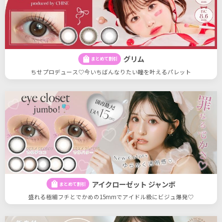
グリム
shopping_bag
まとめて割引
ちせプロデュース♡今いちばんなりたい瞳を叶えるパレット
アイクローゼット ジャンボ
shopping_bag
まとめて割引
盛れる極細フチとでかめの15mmでアイドル級にビジュ爆発♡