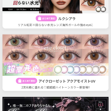
ルクシアラ
shopping_bag
まとめて割引
リアル虹彩×回らない水光レンズ海外ガールの強めeyeに
アイクローゼット アクアモイストUV
shopping_bag
まとめて割引
2次元級に盛れる♡超超超ハイトーンカラー新登場!!