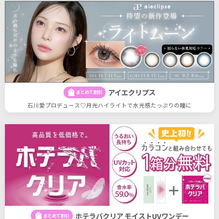
アイエクリプス
shopping_bag
まとめて割引
石川愛プロデュース♡月光ハイライトで水光感たっぷりの瞳に
ホテラバクリア モイストUVワンデー
shopping_bag
まとめて割引