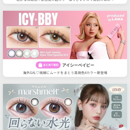
アイシーベイビー
shopping_bag
まとめて割引
海外GAL♡視線にムードをまとう高発色4カラー新登場