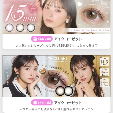
アイクローゼット
shopping_bag
まとめて割引
大人気ホロシリーズもっと盛れるDIA15.0mmになって登場♡
アイクローゼット
shopping_bag
まとめて割引
大本命♡奥目でも沈まない!!甘く盛れる太フチカラコン