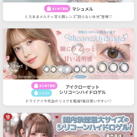
マシュメル
shopping_bag
まとめて割引
とろあまメルティ甘え顔レンズ"回らない水光"登場♡
shopping_bag
まとめて割引
アイクローゼット
シリコーンハイドロゲル
water_drop
シリコン
ドライアイや充血のリスクを軽減!!毎日使いやすい♡