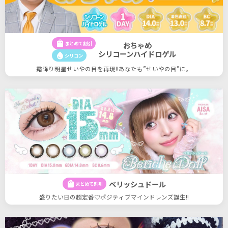
shopping_bag
まとめて割引
おちゃめ
シリコーンハイドロゲル
water_drop
シリコン
霜降り明星せいやの目を再現!!あなたも”せいやの目”に。
ベリッシュドール
shopping_bag
まとめて割引
盛りたい日の超定番♡ポジティブマインドレンズ誕生!!