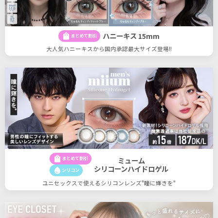
ハニーキス 15mm
shopping_bag
まとめて割引
大人気ハニーキスから国内承認最大サイズ登場!!
shopping_bag
まとめて割引
ミューム
シリコーンハイドロゲル
water_drop
シリコン
ユニセックスで使えるシリコンレンズ"瞳に輝きを"