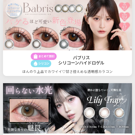
shopping_bag
まとめて割引
バブリス
シリコーンハイドロゲル
water_drop
シリコン
ほんのり上品でカワイイ♡甘さ控えめな透明感カラコン