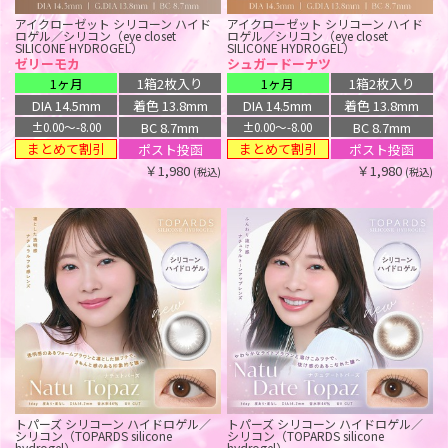
アイクローゼット シリコーン ハイド
アイクローゼット シリコーン ハイド
ロゲル／シリコン（eye closet
ロゲル／シリコン（eye closet
SILICONE HYDROGEL）
SILICONE HYDROGEL）
ゼリーモカ
シュガードーナツ
1ヶ月
1箱2枚入り
1ヶ月
1箱2枚入り
ミフェ シリコーン ハイドロゲル／シ
ラルム シリコーン ハイドロゲル／シ
リコン（Mifee silicone hydrogel）
リコン（LARME SILICONE
DIA 14.5mm
着色 13.8mm
DIA 14.5mm
着色 13.8mm
HYDROGEL）
シャルムブルー
スノーブルー
BC 8.7mm
BC 8.7mm
±0.00〜-8.00
±0.00〜-8.00
ワンデー
1箱10枚入り
ワンデー
1箱10枚入り
まとめて割引
まとめて割引
ポスト投函
ポスト投函
DIA 14.5mm
着色 13.8mm
DIA 14.5mm
着色 13.8mm
￥1,980
￥1,980
(税込)
(税込)
BC 8.7mm
±0.00〜-8.00
BC 8.7mm
±0.00〜-10.00
ポスト投函
ポスト投函
￥1,760
(税込)
￥1,760
(税込)
トパーズ シリコーン ハイドロゲル／
トパーズ シリコーン ハイドロゲル／
シリコン（TOPARDS silicone
シリコン（TOPARDS silicone
hydrogel）
hydrogel）