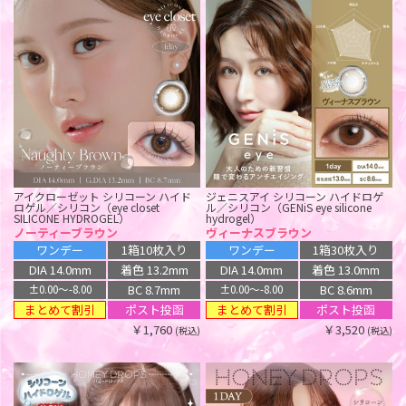
￥1,760
￥1,760
(税込)
(税込)
ワンデー リフレア エーアイ シリコー
ラルム シリコーン ハイドロゲル／シ
ン ハイドロゲル／シリコン（1day
リコン（LARME SILICONE
refrear a-eye silicone hydrogel）
HYDROGEL）
キューティーベージュ
アディクティーベージュ
ワンデー
1箱10枚入り
ワンデー
1箱10枚入り
DIA 14.0mm
着色 12.7mm
DIA 14.5mm
着色 13.8mm
BC 8.7mm
BC 8.7mm
±0.00〜-8.00
±0.00〜-10.00
ポスト投函
ポスト投函
￥1,760
￥1,760
(税込)
(税込)
アイクローゼット シリコーン ハイド
ジェニスアイ シリコーン ハイドロゲ
ロゲル／シリコン（eye closet
ル／シリコン（GENiS eye silicone
SILICONE HYDROGEL）
hydrogel）
バブリス シリコーン ハイドロゲル／
バブリス シリコーン ハイドロゲル／
ノーティーブラウン
ヴィーナスブラウン
シリコン（Babris silicone hydrogel）
シリコン（Babris silicone hydrogel）
エバーカラー シリコーン ハイドロゲ
ワンデー リフレア アンローラ シリコ
ルナリーグレー
ダーリーグレージュ
ワンデー
1箱10枚入り
ワンデー
1箱30枚入り
ル／シリコン（EverColor silicone
ーン ハイドロゲル／シリコン（1-DAY
hydrogel）
refrear Unrolla silicone hydrogel）
ワンデー
1箱10枚入り
ワンデー
1箱10枚入り
DIA 14.0mm
着色 13.2mm
DIA 14.0mm
着色 13.0mm
ピュアマカロン
ルナンピンク【回らない水光】
DIA 14.5mm
着色 13.8mm
DIA 14.5mm
着色 13.8mm
BC 8.7mm
BC 8.6mm
±0.00〜-8.00
±0.00〜-8.00
1ヶ月
1箱2枚入り
ワンデー
1箱10枚入り
BC 8.7mm
BC 8.7mm
±0.00〜-8.00
±0.00〜-8.00
まとめて割引
まとめて割引
ポスト投函
ポスト投函
DIA 14.5mm
着色 13.8mm
DIA 14.5mm
着色 13.8mm
まとめて割引
まとめて割引
ポスト投函
ポスト投函
￥1,760
￥3,520
(税込)
(税込)
BC 8.7mm
BC 8.7mm
±0.00〜-10.00
±0.00〜-8.00
￥1,760
￥1,760
(税込)
(税込)
ポスト投函
ポスト投函
￥1,760
￥1,815
(税込)
(税込)