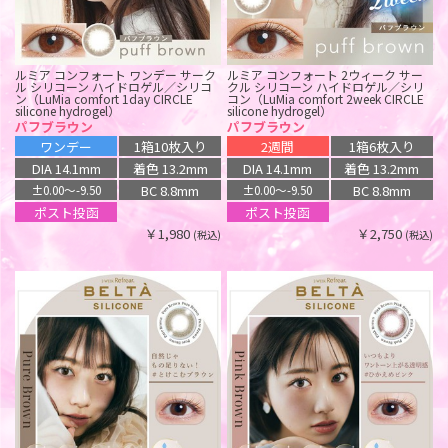
ルミア コンフォート ワンデー サーク
ルミア コンフォート 2ウィーク サー
ル シリコーン ハイドロゲル／シリコ
クル シリコーン ハイドロゲル／シリ
ン（LuMia comfort 1day CIRCLE
コン（LuMia comfort 2week CIRCLE
silicone hydrogel）
silicone hydrogel）
パフブラウン
パフブラウン
ワンデー
1箱10枚入り
2週間
1箱6枚入り
DIA 14.1mm
着色 13.2mm
DIA 14.1mm
着色 13.2mm
BC 8.8mm
BC 8.8mm
±0.00〜-9.50
±0.00〜-9.50
ポスト投函
ポスト投函
￥1,980
￥2,750
(税込)
(税込)