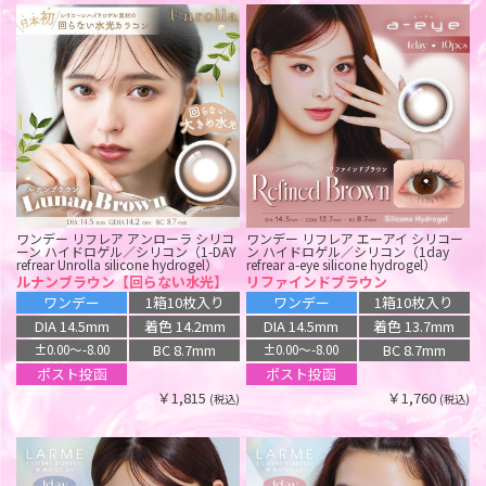
ワンデー リフレア アンローラ シリコ
ワンデー リフレア エーアイ シリコー
ーン ハイドロゲル／シリコン（1-DAY
ン ハイドロゲル／シリコン（1day
refrear Unrolla silicone hydrogel）
refrear a-eye silicone hydrogel）
ルナンブラウン【回らない水光】
リファインドブラウン
ワンデー
1箱10枚入り
ワンデー
1箱10枚入り
DIA 14.5mm
着色 14.2mm
DIA 14.5mm
着色 13.7mm
BC 8.7mm
BC 8.7mm
±0.00〜-8.00
±0.00〜-8.00
ポスト投函
ポスト投函
￥1,815
￥1,760
(税込)
(税込)