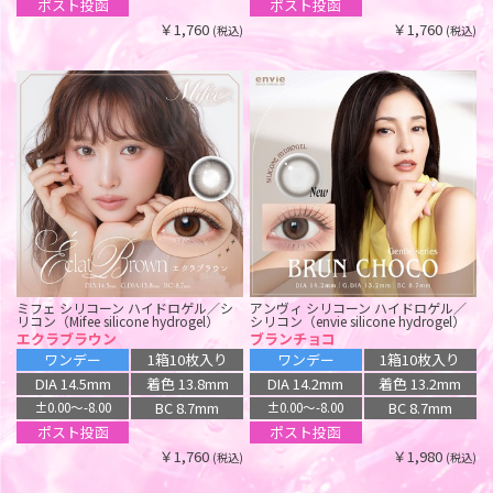
silicone hydrogel）
ポスト投函
ポスト投函
コズミックモーヴ
メロウカーキ
ワンデー
1箱10枚入り
￥1,760
￥1,760
(税込)
(税込)
2週間
1箱6枚入り
DIA 14.0mm
着色 13.0mm
DIA 14.1mm
着色 13.2mm
BC 8.7mm
±0.00〜-10.00
BC 8.8mm
±0.00〜-9.50
ポスト投函
ポスト投函
￥1,760
(税込)
￥2,750
(税込)
ミフェ シリコーン ハイドロゲル／シ
アンヴィ シリコーン ハイドロゲル／
リコン（Mifee silicone hydrogel）
シリコン（envie silicone hydrogel）
エクラブラウン
ブランチョコ
ワンデー
1箱10枚入り
ワンデー
1箱10枚入り
DIA 14.5mm
着色 13.8mm
DIA 14.2mm
着色 13.2mm
BC 8.7mm
BC 8.7mm
±0.00〜-8.00
±0.00〜-8.00
ポスト投函
ポスト投函
￥1,760
￥1,980
(税込)
(税込)