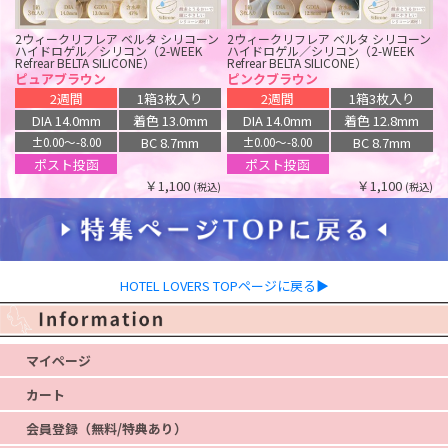
2ウィークリフレア ベルタ シリコーン
2ウィークリフレア ベルタ シリコーン
ハイドロゲル／シリコン（2-WEEK
ハイドロゲル／シリコン（2-WEEK
Refrear BELTA SILICONE）
Refrear BELTA SILICONE）
ピュアブラウン
ピンクブラウン
2週間
1箱3枚入り
2週間
1箱3枚入り
DIA 14.0mm
着色 13.0mm
DIA 14.0mm
着色 12.8mm
BC 8.7mm
BC 8.7mm
±0.00〜-8.00
±0.00〜-8.00
ポスト投函
ポスト投函
￥1,100
￥1,100
(税込)
(税込)
HOTEL LOVERS TOPページに戻る▶
マイページ
カート
会員登録（無料/特典あり）