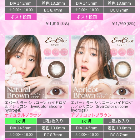
ルミア コンフォート ワンデー サーク
ルミア コンフォート ワンデー サーク
DIA 14.2mm
着色 13.2mm
DIA 14.5mm
着色 13.8mm
ル シリコーン ハイドロゲル／シリコ
ル シリコーン ハイドロゲル／シリコ
ン（LuMia comfort 1day CIRCLE
ン（LuMia comfort 1day CIRCLE
BC 8.7mm
BC 8.7mm
±0.00〜-10.00
±0.00〜-10.00
silicone hydrogel）
silicone hydrogel）
ポスト投函
ポスト投函
コットンオリーブ
メロウカーキ
ワンデー
1箱10枚入り
ワンデー
1箱10枚入り
￥1,815
￥1,760
(税込)
(税込)
DIA 14.1mm
着色 13.2mm
DIA 14.1mm
着色 13.2mm
BC 8.8mm
BC 8.8mm
±0.00〜-9.50
±0.00〜-9.50
ポスト投函
ポスト投函
￥1,980
￥1,980
(税込)
(税込)
エバーカラー シリコーン ハイドロゲ
エバーカラー シリコーン ハイドロゲ
ル／シリコン（EverColor silicone
ル／シリコン（EverColor silicone
hydrogel）
hydrogel）
ナチュラルブラウン
アプリコットブラウン
1ヶ月
1箱2枚入り
1ヶ月
1箱2枚入り
DIA 14.5mm
着色 13.8mm
DIA 14.5mm
着色 13.8mm
ルミア コンフォート 2ウィーク サー
ラルム シリコーン ハイドロゲル／シ
クル シリコーン ハイドロゲル／シリ
リコン（LARME SILICONE
BC 8.7mm
BC 8.7mm
±0.00〜-10.00
±0.00〜-10.00
コン（LuMia comfort 2week CIRCLE
HYDROGEL）