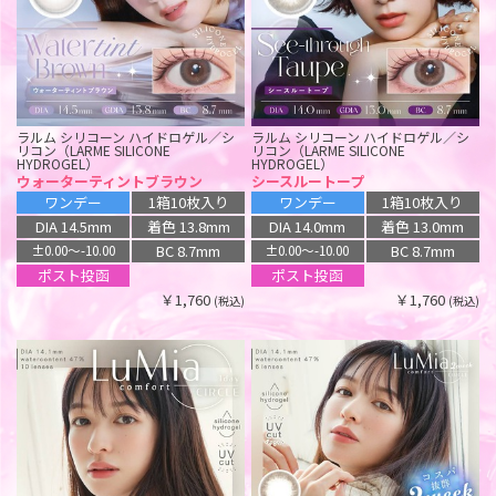
ラルム シリコーン ハイドロゲル／シ
ラルム シリコーン ハイドロゲル／シ
リコン（LARME SILICONE
リコン（LARME SILICONE
HYDROGEL）
HYDROGEL）
ウォーターティントブラウン
シースルートープ
ワンデー
1箱10枚入り
ワンデー
1箱10枚入り
DIA 14.5mm
着色 13.8mm
DIA 14.0mm
着色 13.0mm
BC 8.7mm
BC 8.7mm
±0.00〜-10.00
±0.00〜-10.00
ポスト投函
ポスト投函
￥1,760
￥1,760
(税込)
(税込)