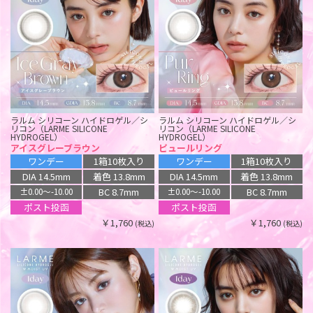
ラルム シリコーン ハイドロゲル／シ
ラルム シリコーン ハイドロゲル／シ
リコン（LARME SILICONE
リコン（LARME SILICONE
HYDROGEL）
HYDROGEL）
アイスグレーブラウン
ピュールリング
ワンデー
1箱10枚入り
ワンデー
1箱10枚入り
DIA 14.5mm
着色 13.8mm
DIA 14.5mm
着色 13.8mm
BC 8.7mm
BC 8.7mm
±0.00〜-10.00
±0.00〜-10.00
ポスト投函
ポスト投函
￥1,760
￥1,760
(税込)
(税込)