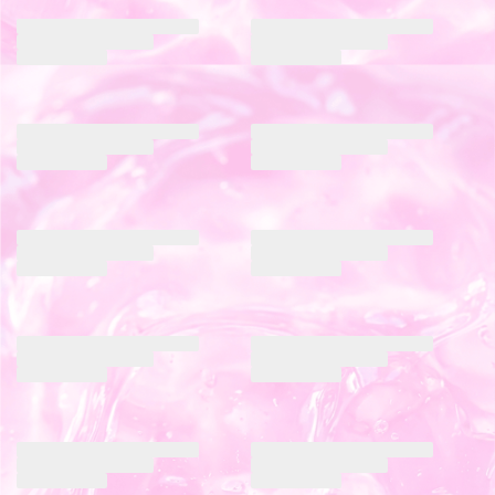
ワンデー
1箱10枚入り
ワンデー
1箱10枚入り
DIA 14.5mm
着色 13.8mm
DIA 14.0mm
着色 13.2mm
BC 8.7mm
±0.00〜-8.00
BC 8.7mm
±0.00〜-8.00
まとめて割引
ポスト投函
まとめて割引
ポスト投函
￥1,760
(税込)
￥1,760
(税込)
バブリス シリコーン ハイドロゲル／
デューリット シリコーン ハイドロゲ
シリコン（Babris silicone hydrogel）
ル／シリコン（Dewlit silicone
アイクローゼット シリコーン ハイド
トパーズ シリコーン ハイドロゲル／
hydrogel）
メルリーフォグ
ロゲル／シリコン（eye closet
シリコン（TOPARDS silicone
ベージュデュー【回らない水光】
SILICONE HYDROGEL）
hydrogel）
ワンデー
1箱10枚入り
ゼリーベア
ナチュベイビーエスプレッソ
ワンデー
1箱10枚入り
DIA 14.5mm
着色 13.8mm
1ヶ月
1箱2枚入り
ワンデー
1箱10枚入り
DIA 14.5mm
着色 13.6mm
BC 8.7mm
±0.00〜-8.00
DIA 14.5mm
着色 13.8mm
DIA 14.2mm
着色 13.2mm
BC 8.7mm
±0.00〜-10.00