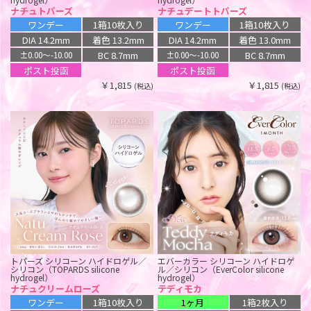
ナチュトパーズ
ナチュデートトパーズ
ワンデー
1箱10枚入り
ワンデー
1箱10枚入り
ワンデー リフレア アンローラ シリコ
ルミア コンフォート 2ウィーク サー
ーン ハイドロゲル／シリコン（1-DAY
クル シリコーン ハイドロゲル／シリ
DIA 14.2mm
着色 13.2mm
DIA 14.2mm
着色 13.0mm
refrear Unrolla silicone hydrogel）
コン（LuMia comfort 2week CIRCLE
silicone hydrogel）
ルナンオリーブ【回らない水光】
BC 8.7mm
BC 8.7mm
±0.00〜-10.00
±0.00〜-10.00
コットンオリーブ
ワンデー
1箱10枚入り
ポスト投函
ポスト投函
2週間
1箱6枚入り
DIA 14.5mm
着色 13.1mm
￥1,815
￥1,815
(税込)
(税込)
DIA 14.1mm
着色 13.2mm
BC 8.7mm
±0.00〜-8.00
BC 8.8mm
±0.00〜-9.50
ポスト投函
ポスト投函
￥1,815
(税込)
￥2,750
(税込)
トパーズ シリコーン ハイドロゲル／
エバーカラー シリコーン ハイドロゲ
シリコン（TOPARDS silicone
ル／シリコン（EverColor silicone
hydrogel）
hydrogel）
ナチュクリームローズ
テディモカ
ワンデー
1箱10枚入り
1ヶ月
1箱2枚入り