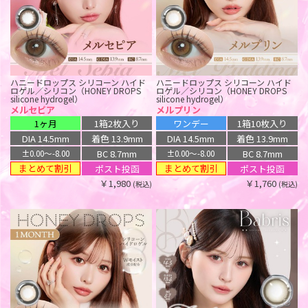
ハニードロップス シリコーン ハイド
ハニードロップス シリコーン ハイド
ロゲル／シリコン（HONEY DROPS
ロゲル／シリコン（HONEY DROPS
アンヴィ シリコーン ハイドロゲル／
ワンデー リフレア アンローラ シリコ
silicone hydrogel）
silicone hydrogel）
シリコン（envie silicone hydrogel）
ーン ハイドロゲル／シリコン（1-DAY
メルセピア
メルプリン
refrear Unrolla silicone hydrogel）
コラットグレー
ルミア コンフォート 2ウィーク サー
ルミア コンフォート ワンデー サーク
ルナングレー【回らない水光】
1ヶ月
1箱2枚入り
ワンデー
1箱10枚入り
クル シリコーン ハイドロゲル／シリ
ル シリコーン ハイドロゲル／シリコ
ワンデー
1箱10枚入り
コン（LuMia comfort 2week CIRCLE
ン（LuMia comfort 1day CIRCLE
ワンデー
1箱10枚入り
DIA 14.5mm
着色 13.9mm
DIA 14.5mm
着色 13.9mm
DIA 14.2mm
着色 13.2mm
silicone hydrogel）
silicone hydrogel）
DIA 14.5mm
着色 13.3mm
ワッフルピンク
ワッフルピンク
BC 8.7mm
BC 8.7mm
±0.00〜-8.00
±0.00〜-8.00
BC 8.7mm
±0.00〜-8.00
BC 8.7mm
±0.00〜-8.00
2週間
1箱6枚入り
ワンデー
1箱10枚入り
まとめて割引
まとめて割引
ポスト投函
ポスト投函
ポスト投函
ポスト投函
DIA 14.1mm
着色 13.2mm
DIA 14.1mm
着色 13.2mm
￥1,980
￥1,760
(税込)
(税込)
￥1,980
(税込)
￥1,815
BC 8.8mm
BC 8.8mm
±0.00〜-9.50
±0.00〜-9.50
(税込)
ポスト投函
ポスト投函
￥2,750
￥1,980
(税込)
(税込)