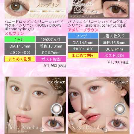
ハニードロップス シリコーン ハイド
バブリス シリコーン ハイドロゲル／
ロゲル／シリコン（HONEY DROPS
シリコン（Babris silicone hydrogel）
ワンデー リフレア エーアイ シリコー
ワンデー リフレア エーアイ シリコー
silicone hydrogel）
アメリーブラウン
ン ハイドロゲル／シリコン（1day
ン ハイドロゲル／シリコン（1day
メルプリン
refrear a-eye silicone hydrogel）
refrear a-eye silicone hydrogel）
ワンデー
1箱10枚入り
ドラマティックグレー
ノヴァグレージュ
1ヶ月
1箱2枚入り
アイクローゼット シリコーン ハイド
ハニードロップス シリコーン ハイド
DIA 14.5mm
着色 13.8mm
ロゲル／シリコン（eye closet
ロゲル／シリコン（HONEY DROPS
ワンデー
1箱10枚入り
ワンデー
1箱10枚入り
DIA 14.5mm
着色 13.9mm
SILICONE HYDROGEL）
silicone hydrogel）
BC 8.7mm
±0.00〜-8.00
DIA 14.5mm
着色 13.7mm
DIA 14.5mm
着色 13.7mm
ディープブルー
メルリウム
BC 8.7mm
±0.00〜-8.00
まとめて割引
ポスト投函
BC 8.7mm
BC 8.7mm
±0.00〜-8.00
±0.00〜-8.00
ワンデー
1箱10枚入り
ワンデー
1箱10枚入り
まとめて割引
ポスト投函
￥1,760
(税込)
ポスト投函
ポスト投函
DIA 14.0mm
着色 13.2mm
DIA 14.5mm
着色 13.9mm
￥1,980
(税込)
￥1,760
￥1,760
BC 8.7mm
BC 8.7mm
±0.00〜-8.00
±0.00〜-8.00
(税込)
(税込)
まとめて割引
まとめて割引
ポスト投函
ポスト投函
￥1,760
￥1,760
(税込)
(税込)