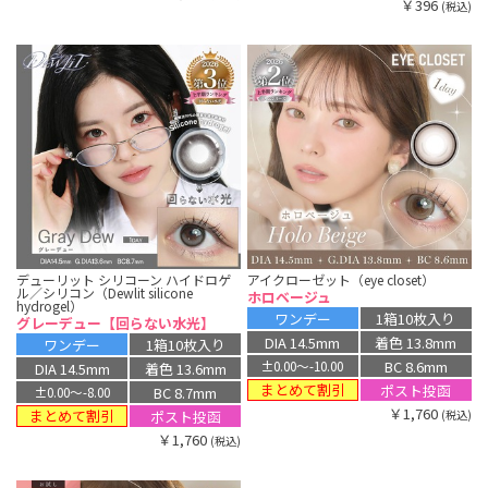
￥396
(税込)
デューリット シリコーン ハイドロゲ
アイクローゼット（eye closet）
ル／シリコン（Dewlit silicone
ホロベージュ
hydrogel）
ワンデー
1箱10枚入り
グレーデュー【回らない水光】
DIA 14.5mm
着色 13.8mm
ワンデー
1箱10枚入り
BC 8.6mm
±0.00〜-10.00
DIA 14.5mm
着色 13.6mm
まとめて割引
ポスト投函
BC 8.7mm
±0.00〜-8.00
￥1,760
まとめて割引
ポスト投函
(税込)
￥1,760
(税込)