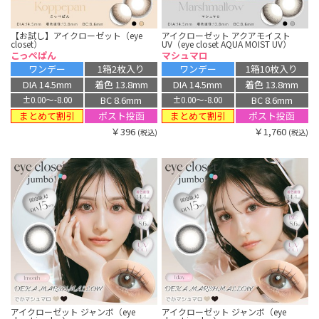
【お試し】アイクローゼット（eye
アイクローゼット アクアモイスト
closet）
UV（eye closet AQUA MOIST UV）
こっぺぱん
マシュマロ
ワンデー
1箱2枚入り
ワンデー
1箱10枚入り
DIA 14.5mm
着色 13.8mm
DIA 14.5mm
着色 13.8mm
BC 8.6mm
BC 8.6mm
±0.00〜-8.00
±0.00〜-8.00
まとめて割引
まとめて割引
ポスト投函
ポスト投函
￥396
￥1,760
(税込)
(税込)
アイクローゼット ジャンボ（eye
アイクローゼット ジャンボ（eye