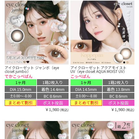
アイクローゼット ジャンボ（eye
アイクローゼット アクアモイスト
closet jumbo）
UV（eye closet AQUA MOIST UV）
でかこっぺぱん
こっぺぱん
1ヶ月
1箱2枚入り
1ヶ月
1箱2枚入り
DIA 15.0mm
着色 14.4mm
DIA 14.5mm
着色 13.8mm
BC 8.6mm
BC 8.6mm
±0.00〜-8.00
±0.00〜-8.00
まとめて割引
まとめて割引
ポスト投函
ポスト投函
￥1,980
￥1,980
(税込)
(税込)