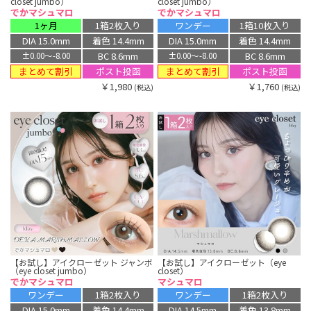
closet jumbo）
closet jumbo）
でかマシュマロ
でかマシュマロ
1ヶ月
1箱2枚入り
ワンデー
1箱10枚入り
DIA 15.0mm
着色 14.4mm
DIA 15.0mm
着色 14.4mm
BC 8.6mm
BC 8.6mm
±0.00〜-8.00
±0.00〜-8.00
まとめて割引
まとめて割引
ポスト投函
ポスト投函
￥1,980
￥1,760
(税込)
(税込)
【お試し】アイクローゼット ジャンボ
【お試し】アイクローゼット（eye
（eye closet jumbo）
closet）
でかマシュマロ
マシュマロ
ワンデー
1箱2枚入り
ワンデー
1箱2枚入り
DIA 15.0mm
着色 14.4mm
DIA 14.5mm
着色 13.8mm