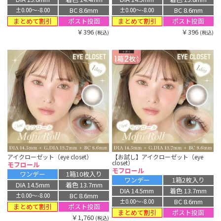
BC 8.6mm
BC 8.6mm
±0.00〜-8.00
±0.00〜-8.00
まとめて割引
まとめて割引
ポスト投函
ポスト投函
￥396
￥396
(税込)
(税込)
アイクローゼット（eye closet）
【お試し】アイクローゼット（eye
closet）
モフロール
モフロール
ワンデー
1箱10枚入り
ワンデー
1箱2枚入り
DIA 14.5mm
着色 13.7mm
DIA 14.5mm
着色 13.7mm
BC 8.6mm
±0.00〜-8.00
BC 8.6mm
±0.00〜-8.00
まとめて割引
ポスト投函
まとめて割引
ポスト投函
￥1,760
(税込)