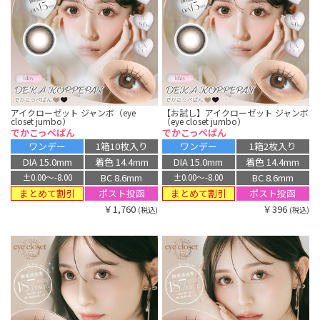
アイクローゼット ジャンボ（eye
【お試し】アイクローゼット ジャンボ
closet jumbo）
（eye closet jumbo）
でかこっぺぱん
でかこっぺぱん
ワンデー
1箱10枚入り
ワンデー
1箱2枚入り
DIA 15.0mm
着色 14.4mm
DIA 15.0mm
着色 14.4mm
BC 8.6mm
BC 8.6mm
±0.00〜-8.00
±0.00〜-8.00
まとめて割引
まとめて割引
ポスト投函
ポスト投函
￥1,760
￥396
(税込)
(税込)