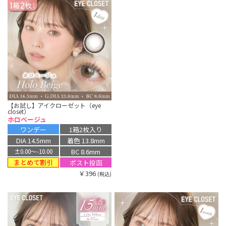
【お試し】アイクローゼット（eye
closet）
ホロベージュ
ワンデー
1箱2枚入り
DIA 14.5mm
着色 13.8mm
BC 8.6mm
±0.00〜-10.00
まとめて割引
ポスト投函
￥396
(税込)