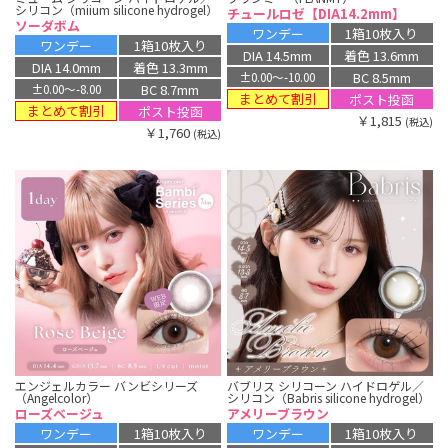
シリコン（miium silicone hydrogel）
チュールロゼ【DIA14.2mm】
ソーダボム
ワンデー
1箱10枚入り
ワンデー
1箱10枚入り
DIA 14.5mm
着色 13.6mm
DIA 14.0mm
着色 13.3mm
BC 8.5mm
±0.00〜-10.00
BC 8.7mm
±0.00〜-8.00
まとめて割引
ポスト投函
まとめて割引
ポスト投函
￥1,815
(税込)
￥1,760
(税込)
エンジェルカラー バンビシリーズ
バブリス シリコーン ハイドロゲル／
（Angelcolor）
シリコン（Babris silicone hydrogel）
ローズベージュ
アメリーブラウン
ワンデー
1箱10枚入り
ワンデー
1箱10枚入り