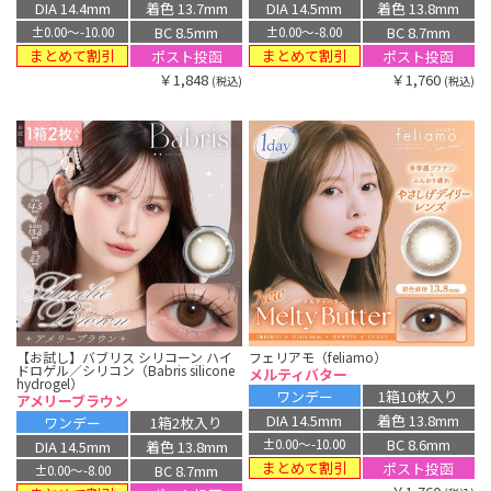
DIA 14.4mm
着色 13.7mm
DIA 14.5mm
着色 13.8mm
BC 8.5mm
BC 8.7mm
±0.00〜-10.00
±0.00〜-8.00
まとめて割引
まとめて割引
ポスト投函
ポスト投函
￥1,848
￥1,760
(税込)
(税込)
【お試し】バブリス シリコーン ハイ
フェリアモ（feliamo）
ドロゲル／シリコン（Babris silicone
メルティバター
hydrogel）
ワンデー
1箱10枚入り
アメリーブラウン
DIA 14.5mm
着色 13.8mm
ワンデー
1箱2枚入り
BC 8.6mm
±0.00〜-10.00
DIA 14.5mm
着色 13.8mm
まとめて割引
ポスト投函
BC 8.7mm
±0.00〜-8.00