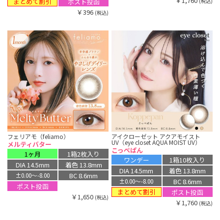
￥1,760
まとめて割引
ポスト投函
(税込)
￥396
(税込)
フェリアモ（feliamo）
アイクローゼット アクアモイスト
UV（eye closet AQUA MOIST UV）
メルティバター
こっぺぱん
1ヶ月
1箱2枚入り
ワンデー
1箱10枚入り
DIA 14.5mm
着色 13.8mm
DIA 14.5mm
着色 13.8mm
BC 8.6mm
±0.00〜-8.00
BC 8.6mm
±0.00〜-8.00
ポスト投函
まとめて割引
ポスト投函
￥1,650
(税込)
￥1,760
(税込)