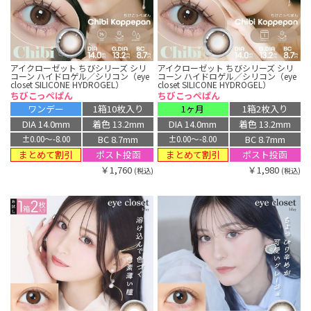
アイクローゼット ちびシリーズ シリ
アイクローゼット ちびシリーズ シリ
コーン ハイドロゲル／シリコン（eye
コーン ハイドロゲル／シリコン（eye
closet SILICONE HYDROGEL）
closet SILICONE HYDROGEL）
ちびこっぺぱん
ちびこっぺぱん
ワンデー
1箱10枚入り
1ヶ月
1箱2枚入り
DIA 14.0mm
着色 13.2mm
DIA 14.0mm
着色 13.2mm
BC 8.7mm
BC 8.7mm
±0.00〜-8.00
±0.00〜-8.00
まとめて割引
まとめて割引
ポスト投函
ポスト投函
￥1,760
￥1,980
(税込)
(税込)