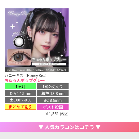
ハニーキス（Honey Kiss）
ちゅるんポップグレー
1ヶ月
1箱2枚入り
DIA 14.5mm
着色 13.8mm
BC 8.6mm
±0.00〜-8.00
まとめて割引
ポスト投函
￥1,551
(税込)
▼ 人気カラコンはコチラ ▼