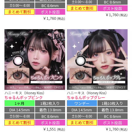
BC 8.6mm
±0.00〜-8.00
BC 8.6mm
±0.00〜-8.00
まとめて割引
ポスト投函
まとめて割引
ポスト投函
￥1,760
(税込)
￥1,760
(税込)
ハニーキス（Honey Kiss）
ハニーキス（Honey Kiss）
ちゅるんポップピンク
ちゅるんポップグレー
1ヶ月
1箱2枚入り
ワンデー
1箱10枚入り
DIA 14.5mm
着色 13.8mm
DIA 14.5mm
着色 13.8mm
BC 8.6mm
BC 8.6mm
±0.00〜-8.00
±0.00〜-8.00
まとめて割引
まとめて割引
ポスト投函
ポスト投函
￥1,551
￥1,760
(税込)
(税込)