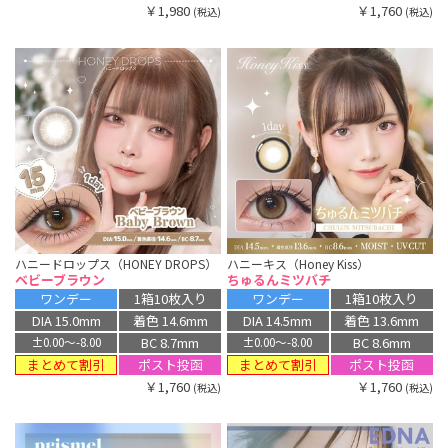
￥1,980
￥1,760
(税込)
(税込)
ハニードロップス（HONEY DROPS）
ハニーキス（Honey Kiss）
ベビーブラウン
ちゅるんミツバチ
ワンデー
1箱10枚入り
ワンデー
1箱10枚入り
DIA 15.0mm
着色 14.6mm
DIA 14.5mm
着色 13.6mm
BC 8.7mm
BC 8.6mm
±0.00〜-8.00
±0.00〜-8.00
まとめて割引
まとめて割引
ポスト投函
ポスト投函
￥1,760
￥1,760
(税込)
(税込)