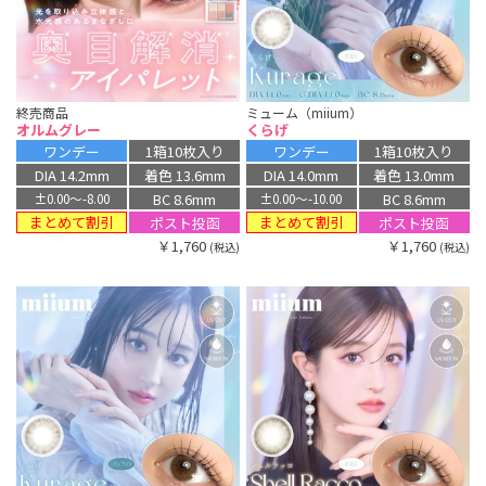
終売商品
ミューム（miium）
オルムグレー
くらげ
ワンデー
1箱10枚入り
ワンデー
1箱10枚入り
DIA 14.2mm
着色 13.6mm
DIA 14.0mm
着色 13.0mm
BC 8.6mm
BC 8.6mm
±0.00〜-8.00
±0.00〜-10.00
まとめて割引
まとめて割引
ポスト投函
ポスト投函
￥1,760
￥1,760
(税込)
(税込)