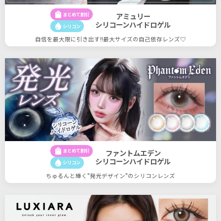
shopping_bag
まとめて割引
アミュリー
シリコーンハイドロゲル
water_drop
シリコン
自信を最大限に引き出す!!最大サイズの自己依存レンズ♡
shopping_bag
まとめて割引
ファントムエデン
シリコーンハイドロゲル
water_drop
シリコン
ちゅるんと輝く"発光デザイン"のシリコンレンズ