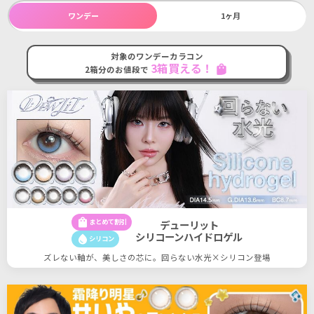
ワンデー
1ヶ月
対象のワンデーカラコン
3箱買える！
shopping_bag
2箱分のお値段で
shopping_bag
まとめて割引
デューリット
シリコーンハイドロゲル
water_drop
シリコン
ズレない軸が、美しさの芯に。回らない水光×シリコン登場