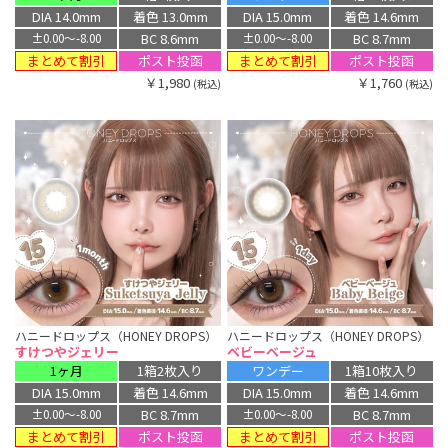
DIA 14.0mm
着色 13.0mm
DIA 15.0mm
着色 14.6mm
BC 8.6mm
BC 8.7mm
±0.00〜-8.00
±0.00〜-8.00
まとめて割引
まとめて割引
ポスト投函
ポスト投函
￥1,980
￥1,760
(税込)
(税込)
ハニードロップス（HONEY DROPS）
ハニードロップス（HONEY DROPS）
すけつやジェリー
ベビーベージュ
1ヶ月
1箱2枚入り
ワンデー
1箱10枚入り
DIA 15.0mm
着色 14.6mm
DIA 15.0mm
着色 14.6mm
BC 8.7mm
BC 8.7mm
±0.00〜-8.00
±0.00〜-8.00
まとめて割引
まとめて割引
ポスト投函
ポスト投函