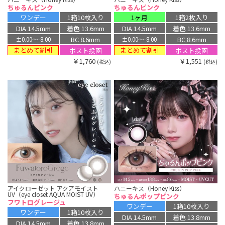
ちゅるんピンク
ちゅるんピンク
ワンデー
1箱10枚入り
1ヶ月
1箱2枚入り
DIA 14.5mm
着色 13.6mm
DIA 14.5mm
着色 13.6mm
BC 8.6mm
BC 8.6mm
±0.00〜-8.00
±0.00〜-8.00
まとめて割引
まとめて割引
ポスト投函
ポスト投函
￥1,760
￥1,551
(税込)
(税込)
アイクローゼット アクアモイスト
ハニーキス（Honey Kiss）
UV（eye closet AQUA MOIST UV）
ちゅるんポップピンク
フワトログレージュ
ワンデー
1箱10枚入り
ワンデー
1箱10枚入り
DIA 14.5mm
着色 13.8mm
DIA 14.5mm
着色 13.8mm