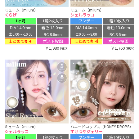
ミューム（miium）
ミューム（miium）
くらげ
シェルラッコ
1ヶ月
1箱2枚入り
ワンデー
1箱10枚入り
DIA 14.0mm
着色 13.0mm
DIA 14.0mm
着色 13.0mm
BC 8.6mm
BC 8.6mm
±0.00〜-10.00
±0.00〜-8.00
まとめて割引
まとめて割引
ポスト投函
ポスト投函
￥1,980
￥1,760
(税込)
(税込)
ミューム（miium）
ハニードロップス（HONEY DROPS）
シェルラッコ
すけつやジェリー
1ヶ月
1箱2枚入り
ワンデー
1箱10枚入り