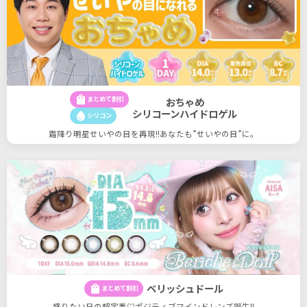
shopping_bag
まとめて割引
おちゃめ
シリコーンハイドロゲル
water_drop
シリコン
霜降り明星せいやの目を再現!!あなたも”せいやの目”に。
ベリッシュドール
shopping_bag
まとめて割引
盛りたい日の超定番♡ポジティブマインドレンズ誕生!!