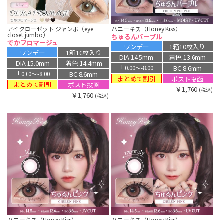
アイクローゼット ジャンボ（eye
ハニーキス（Honey Kiss）
closet jumbo）
ちゅるんパープル
でかフロマージュ
ワンデー
1箱10枚入り
ワンデー
1箱10枚入り
DIA 14.5mm
着色 13.6mm
DIA 15.0mm
着色 14.4mm
BC 8.6mm
±0.00〜-8.00
BC 8.6mm
±0.00〜-8.00
まとめて割引
ポスト投函
まとめて割引
ポスト投函
￥1,760
(税込)
￥1,760
(税込)
ハニーキス（Honey Kiss）
ハニーキス（Honey Kiss）