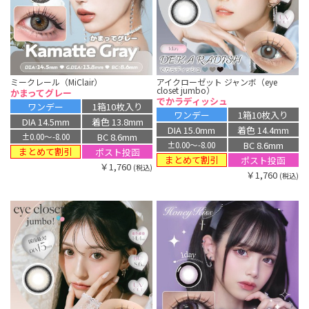
ミークレール（MiClair）
アイクローゼット ジャンボ（eye
closet jumbo）
かまってグレー
でかラディッシュ
ワンデー
1箱10枚入り
ワンデー
1箱10枚入り
DIA 14.5mm
着色 13.8mm
DIA 15.0mm
着色 14.4mm
BC 8.6mm
±0.00〜-8.00
BC 8.6mm
±0.00〜-8.00
まとめて割引
ポスト投函
まとめて割引
ポスト投函
￥1,760
(税込)
￥1,760
(税込)