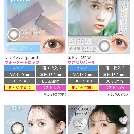
プリズメル（prismel）
エドナ（EDNA）
ウォータードロップ
ゆけむりパール
ワンデー
1箱10枚入り
ワンデー
1箱10枚入り
DIA 14.0mm
着色 13.2mm
DIA 14.2mm
着色 13.5mm
BC 8.6mm
BC 8.6mm
±0.00〜-8.00
±0.00〜-8.00
まとめて割引
まとめて割引
ポスト投函
ポスト投函
￥1,760
￥1,760
(税込)
(税込)