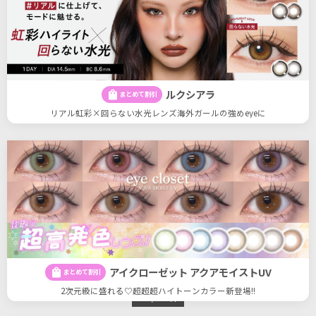
ルクシアラ
shopping_bag
まとめて割引
リアル虹彩×回らない水光レンズ海外ガールの強めeyeに
アイクローゼット アクアモイストUV
shopping_bag
まとめて割引
2次元級に盛れる♡超超超ハイトーンカラー新登場!!
26
26
件