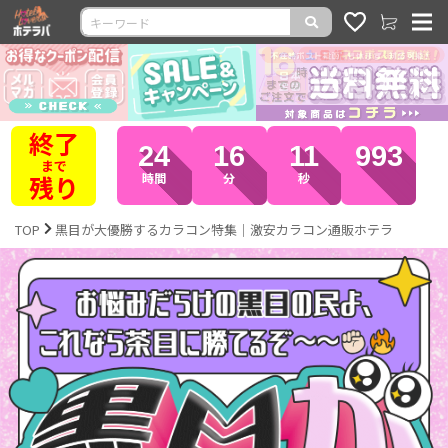
全品
24
16
08
432
ポイント
10倍
時間
分
秒
TOP
黒目が大優勝するカラコン特集｜激安カラコン通販ホテラ