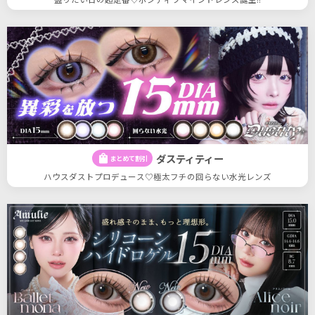
ダスティティー
shopping_bag
まとめて割引
ハウスダストプロデュース♡極太フチの回らない水光レンズ