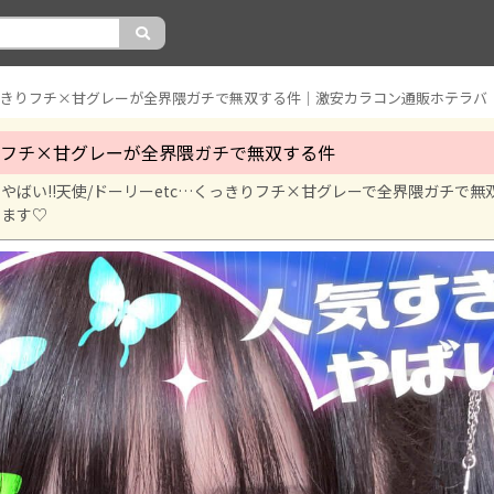
っきりフチ×甘グレーが全界隈ガチで無双する件｜激安カラコン通販ホテラバ
フチ×甘グレーが全界隈ガチで無双する件
やばい!!天使/ドーリーetc…くっきりフチ×甘グレーで全界隈ガチで無
します♡