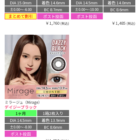
DIA 15.0mm
着色 14.6mm
DIA 14.5mm
着色 14.0mm
BC 8.7mm
BC 8.6mm
±0.00〜-6.00
±0.00〜-10.00
まとめて割引
ポスト投函
ポスト投函
￥1,760
￥1,485
(税込)
(税込)
ミラージュ（Mirage）
デイジーブラック
1ヶ月
1箱2枚入り
DIA 14.5mm
着色 13.9mm
BC 8.6mm
±0.00〜-8.00
ポスト投函