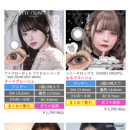
アイクローゼット アイドルシリーズ
ハニードロップス（HONEY DROPS）
（eye closet idol series）
ももブルージュ
ヌードグレージュ
ワンデー
1箱10枚入り
ワンデー
1箱10枚入り
DIA 15.0mm
着色 14.6mm
DIA 14.2mm
着色 13.5mm
BC 8.7mm
±0.00〜-8.00
BC 8.6mm
±0.00〜-8.00
まとめて割引
ポスト投函
まとめて割引
ポスト投函
￥1,760
(税込)
￥1,760
(税込)