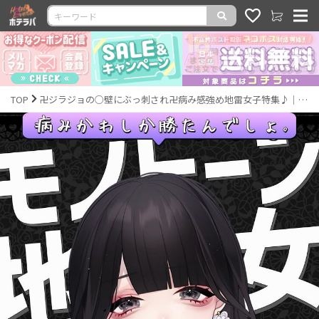
TOP
卍ジラジョの○壁にぶっ刺され卍病み感強め地雷女子特集♪｜激安カラコン通販ホテラバ