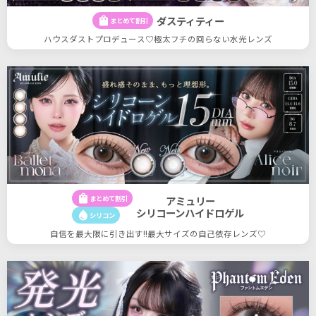
ダスティティー
shopping_bag
まとめて割引
ハウスダストプロデュース♡極太フチの回らない水光レンズ
shopping_bag
まとめて割引
アミュリー
シリコーンハイドロゲル
water_drop
シリコン
自信を最大限に引き出す!!最大サイズの自己依存レンズ♡