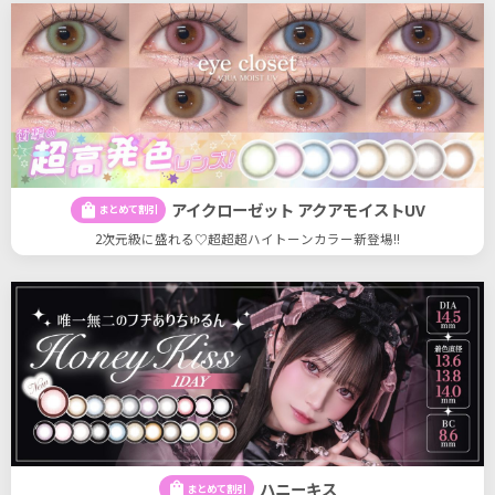
アイクローゼット アクアモイストUV
shopping_bag
まとめて割引
2次元級に盛れる♡超超超ハイトーンカラー新登場!!
ハニーキス
shopping_bag
まとめて割引