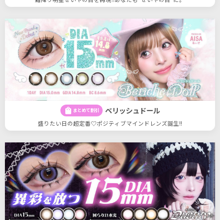
ベリッシュドール
shopping_bag
まとめて割引
盛りたい日の超定番♡ポジティブマインドレンズ誕生!!