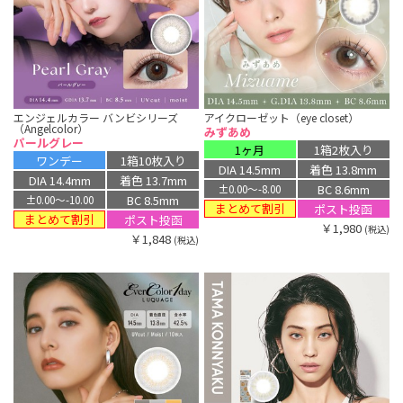
エンジェルカラー バンビシリーズ
アイクローゼット（eye closet）
（Angelcolor）
みずあめ
パールグレー
1ヶ月
1箱2枚入り
ワンデー
1箱10枚入り
DIA 14.5mm
着色 13.8mm
DIA 14.4mm
着色 13.7mm
BC 8.6mm
±0.00〜-8.00
BC 8.5mm
±0.00〜-10.00
まとめて割引
ポスト投函
まとめて割引
ポスト投函
￥1,980
(税込)
￥1,848
(税込)