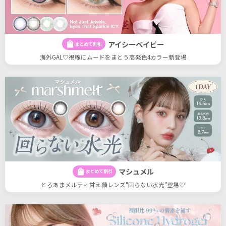
アイシーベイビー
shopping_bag
まとめて割引
海外GAL♡視線にムードをまとう高発色4カラー新登場
マシュメル
shopping_bag
まとめて割引
とろあまメルティ甘え顔レンズ"回らない水光"登場♡