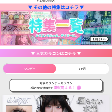
￥1,650
(税込)
▼ その他の特集はコチラ ▼
▼ 人気カラコンはコチラ ▼
ワンデー
1ヶ月
対象のワンデーカラコン
3箱買える！
shopping_bag
2箱分のお値段で