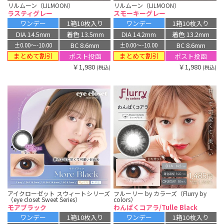
リルムーン（LILMOON）
リルムーン（LILMOON）
ラスティグレー
スモーキーグレー
ワンデー
1箱10枚入り
ワンデー
1箱10枚入り
DIA 14.5mm
着色 13.5mm
DIA 14.2mm
着色 13.2mm
BC 8.6mm
BC 8.6mm
±0.00〜-10.00
±0.00〜-10.00
まとめて割引
まとめて割引
ポスト投函
ポスト投函
￥1,980
￥1,980
(税込)
(税込)
アイクローゼット スウィートシリーズ
フルーリー by カラーズ（Flurry by
（eye closet Sweet Series）
colors）
モアブラック
わんぱくコアラ/Tulle Black
ワンデー
1箱10枚入り
ワンデー
1箱10枚入り