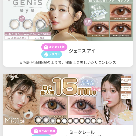
shopping_bag
まとめて割引
ジェニス アイ
water_drop
シリコン
乱視用登場!!裸眼のようで、裸眼より美しいシリコンレンズ
shopping_bag
まとめて割引
ミークレール