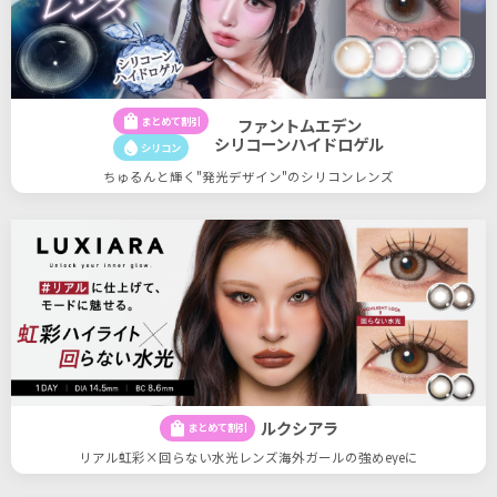
shopping_bag
まとめて割引
ファントムエデン
シリコーンハイドロゲル
water_drop
シリコン
ちゅるんと輝く"発光デザイン"のシリコンレンズ
ルクシアラ
shopping_bag
まとめて割引
リアル虹彩×回らない水光レンズ海外ガールの強めeyeに