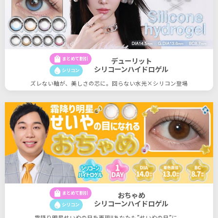
shopping_bag
まとめて割引
デューリット
シリコーンハイドロゲル
water_drop
シリコン
ズレない軸が、美しさの芯に。回らない水光×シリコン登場
shopping_bag
まとめて割引
おちゃめ
シリコーンハイドロゲル
water_drop
シリコン
霜降り明星せいやの目を再現!!あなたも”せいやの目”に。