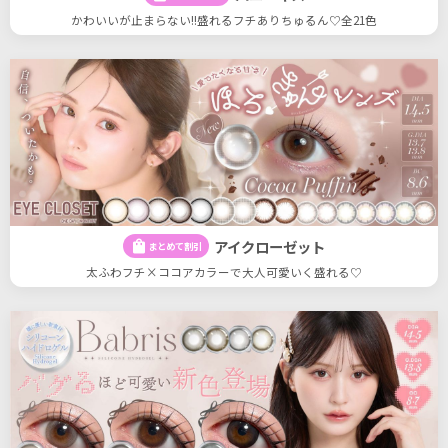
かわいいが止まらない!!盛れるフチありちゅるん♡全21色
アイクローゼット
shopping_bag
まとめて割引
太ふわフチ×ココアカラーで大人可愛いく盛れる♡