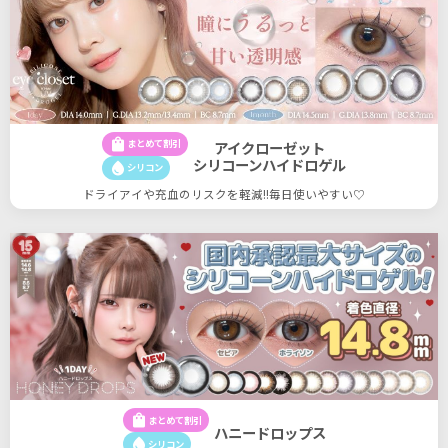
shopping_bag
まとめて割引
アイクローゼット
シリコーンハイドロゲル
water_drop
シリコン
ドライアイや充血のリスクを軽減!!毎日使いやすい♡
shopping_bag
まとめて割引
ハニードロップス
water_drop
シリコン