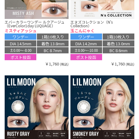
エバーカラーワンデー ルクアージュ
エヌズコレクション（N's
（EverColor1day LUQUAGE）
Collection）
ミスティアッシュ
玉こんにゃく
ワンデー
1箱10枚入り
ワンデー
1箱10枚入り
DIA 14.5mm
着色 13.8mm
DIA 14.2mm
着色 13.0mm
BC 8.7mm
BC 8.6mm
±0.00〜-8.00
±0.00〜-10.00
ポスト投函
ポスト投函
￥1,760
￥1,760
(税込)
(税込)