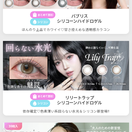
shopping_bag
まとめて割引
バブリス
シリコーンハイドロゲル
water_drop
シリコン
ほんのり上品でカワイイ♡甘さ控えめな透明感カラコン
shopping_bag
まとめて割引
リリートラップ
シリコーンハイドロゲル
water_drop
シリコン
依存確定♡色素薄い系回らない水光＆シリコン新登場!!
30枚入