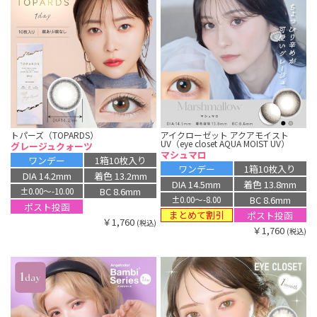
トパーズ（TOPARDS）
アイクローゼット アクアモイスト
UV（eye closet AQUA MOIST UV）
グレージュクォーツ
マシュマロ
ワンデー
1箱10枚入り
ワンデー
1箱10枚入り
DIA 14.2mm
着色 13.2mm
DIA 14.5mm
着色 13.8mm
BC 8.6mm
±0.00〜-10.00
BC 8.6mm
±0.00〜-8.00
ポスト投函
まとめて割引
ポスト投函
￥1,760
(税込)
￥1,760
(税込)