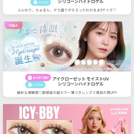
シリコーンハイドロゲル
water_drop
シリコン
ふんわり、ちゅるん、デカ盛りがそろったわがまま5サイズ♡
30枚入
shopping_bag
まとめて割引
アイクローゼット モイストUV
シリコーンハイドロゲル
water_drop
シリコン
絶妙な裸眼感♡新感覚の超カラー薄づきレンズで黒目の質UP!!