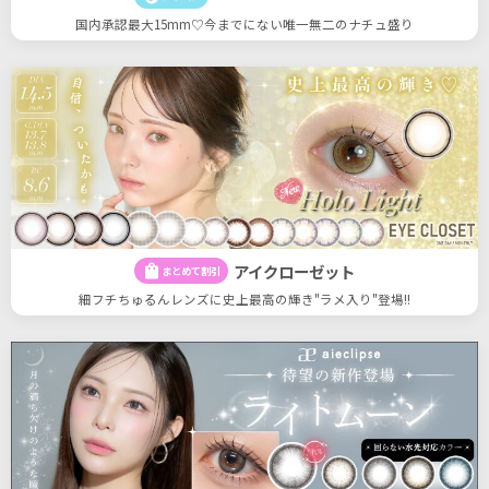
国内承認最大15mm♡今までにない唯一無二のナチュ盛り
アイクローゼット
shopping_bag
まとめて割引
細フチちゅるんレンズに史上最高の輝き"ラメ入り"登場!!
19
19
件