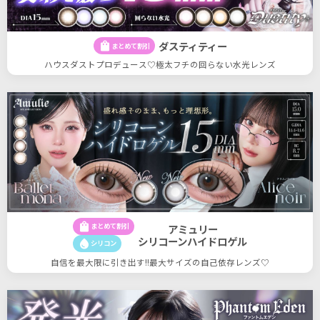
ダスティティー
shopping_bag
まとめて割引
ハウスダストプロデュース♡極太フチの回らない水光レンズ
shopping_bag
まとめて割引
アミュリー
シリコーンハイドロゲル
water_drop
シリコン
自信を最大限に引き出す!!最大サイズの自己依存レンズ♡