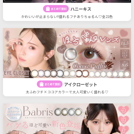
ハニーキス
shopping_bag
まとめて割引
かわいいが止まらない!!盛れるフチありちゅるん♡全21色
アイクローゼット
shopping_bag
まとめて割引
太ふわフチ×ココアカラーで大人可愛いく盛れる♡