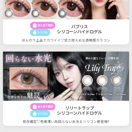
shopping_bag
まとめて割引
バブリス
シリコーンハイドロゲル
water_drop
シリコン
ほんのり上品でカワイイ♡甘さ控えめな透明感カラコン
shopping_bag
まとめて割引
リリートラップ
シリコーンハイドロゲル
water_drop
シリコン
依存確定♡色素薄い系回らない水光＆シリコン新登場!!