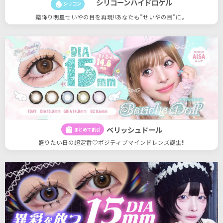
シリコーンハイドロゲル
water_drop
シリコン
霜降り明星せいやの目を再現!!あなたも”せいやの目”に。
ベリッシュドール
shopping_bag
まとめて割引
盛りたい日の超定番♡ポジティブマインドレンズ誕生!!