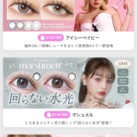
アイシーベイビー
shopping_bag
まとめて割引
海外GAL♡視線にムードをまとう高発色4カラー新登場
マシュメル
shopping_bag
まとめて割引
とろあまメルティ甘え顔レンズ"回らない水光"登場♡