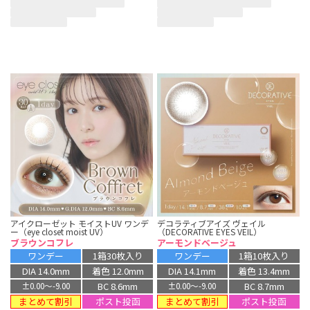
アイクローゼット モイストUV ワンデ
デコラティブアイズ ヴェイル
ー（eye closet moist UV）
（DECORATIVE EYES VEIL）
ブラウンコフレ
アーモンドベージュ
ワンデー
1箱30枚入り
ワンデー
1箱10枚入り
DIA 14.0mm
着色 12.0mm
DIA 14.1mm
着色 13.4mm
BC 8.6mm
BC 8.7mm
±0.00〜-9.00
±0.00〜-9.00
まとめて割引
まとめて割引
ポスト投函
ポスト投函