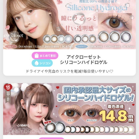
shopping_bag
まとめて割引
アイクローゼット
シリコーンハイドロゲル
water_drop
シリコン
ドライアイや充血のリスクを軽減!!毎日使いやすい♡