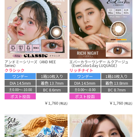
アンドミーシリーズ（AND MEE
エバーカラーワンデー ルクアージュ
Series）
（EverColor1day LUQUAGE）
クラシック
リッチナイト
ワンデー
1箱10枚入り
ワンデー
1箱10枚入り
DIA 14.5mm
着色 13.7mm
DIA 14.5mm
着色 13.8mm
BC 8.6mm
BC 8.7mm
±0.00〜-10.00
±0.00〜-8.00
ポスト投函
ポスト投函
￥1,760
￥1,760
(税込)
(税込)