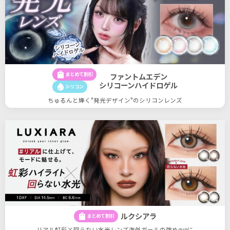
shopping_bag
まとめて割引
ファントムエデン
シリコーンハイドロゲル
water_drop
シリコン
ちゅるんと輝く"発光デザイン"のシリコンレンズ
ルクシアラ
shopping_bag
まとめて割引
リアル虹彩×回らない水光レンズ海外ガールの強めeyeに