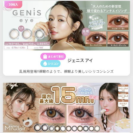
30枚入
shopping_bag
まとめて割引
ジェニス アイ
water_drop
シリコン
乱視用登場!!裸眼のようで、裸眼より美しいシリコンレンズ