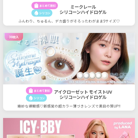
shopping_bag
まとめて割引
ミークレール
シリコーンハイドロゲル
water_drop
シリコン
ふんわり、ちゅるん、デカ盛りがそろったわがまま5サイズ♡
30枚入
shopping_bag
まとめて割引
アイクローゼット モイストUV
シリコーンハイドロゲル
water_drop
シリコン
絶妙な裸眼感♡新感覚の超カラー薄づきレンズで黒目の質UP!!