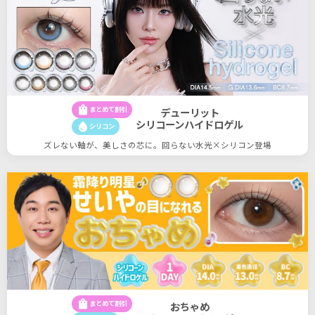
shopping_bag
まとめて割引
デューリット
シリコーンハイドロゲル
water_drop
シリコン
ズレない軸が、美しさの芯に。回らない水光×シリコン登場
shopping_bag
まとめて割引
おちゃめ