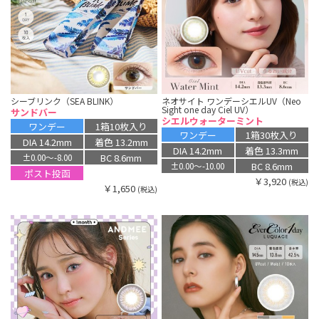
シーブリンク（SEA BLINK）
ネオサイト ワンデーシエルUV（Neo
Sight one day Ciel UV）
サンドバー
シエルウォーターミント
ワンデー
1箱10枚入り
ワンデー
1箱30枚入り
DIA 14.2mm
着色 13.2mm
DIA 14.2mm
着色 13.3mm
BC 8.6mm
±0.00〜-8.00
BC 8.6mm
±0.00〜-10.00
ポスト投函
￥3,920
(税込)
￥1,650
(税込)