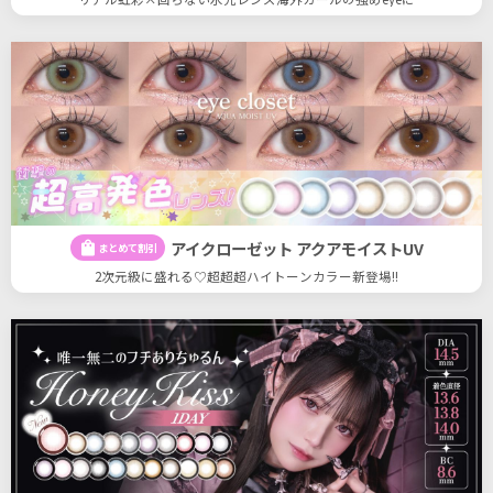
アイクローゼット アクアモイストUV
shopping_bag
まとめて割引
2次元級に盛れる♡超超超ハイトーンカラー新登場!!