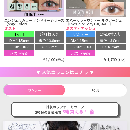
エンジェルカラー アンドミーシリーズ
エバーカラーワンデー ルクアージュ
（AngelColor）
（EverColor1day LUQUAGE）
ミスト
ミスティアッシュ
1ヶ月
1箱1枚入り
ワンデー
1箱10枚入り
DIA 14.5mm
着色 13.8mm
DIA 14.5mm
着色 13.8mm
BC 8.6mm
BC 8.7mm
±0.00〜-10.00
±0.00〜-8.00
ポスト投函
ポスト投函
￥1,100
￥1,760
(税込)
(税込)
▼ 人気カラコンはコチラ ▼
ワンデー
1ヶ月
対象のワンデーカラコン
3箱買える！
shopping_bag
2箱分のお値段で