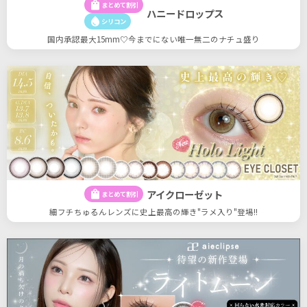
shopping_bag
まとめて割引
ハニードロップス
water_drop
シリコン
国内承認最大15mm♡今までにない唯一無二のナチュ盛り
アイクローゼット
shopping_bag
まとめて割引
細フチちゅるんレンズに史上最高の輝き"ラメ入り"登場!!
14
14
件