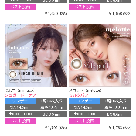
ポスト投函
ポスト投函
￥1,650
￥1,650
(税込)
(税込)
ミムコ（mimuco）
メロット（melotte）
シュガードーナツ
ミルクパフ
ワンデー
1箱10枚入り
ワンデー
1箱10枚入り
DIA 14.2mm
着色 13.0mm
DIA 14.2mm
着色 13.3mm
BC 8.6mm
BC 8.6mm
±0.00〜-10.00
±0.00〜-8.00
ポスト投函
ポスト投函
￥1,705
￥1,793
(税込)
(税込)