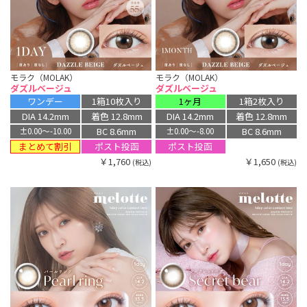
モラク（MOLAK）
モラク（MOLAK）
ダズルベージュ
ダズルベージュ
ワンデー
1箱10枚入り
1ヶ月
1箱2枚入り
DIA 14.2mm
着色 12.8mm
DIA 14.2mm
着色 12.8mm
BC 8.6mm
BC 8.6mm
±0.00〜-10.00
±0.00〜-8.00
まとめて割引
ポスト投函
ポスト投函
￥1,760
￥1,650
(税込)
(税込)