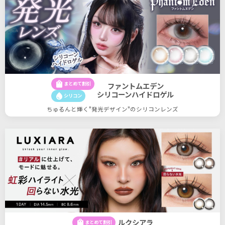
shopping_bag
まとめて割引
ファントムエデン
シリコーンハイドロゲル
water_drop
シリコン
ちゅるんと輝く"発光デザイン"のシリコンレンズ
ルクシアラ
shopping_bag
まとめて割引