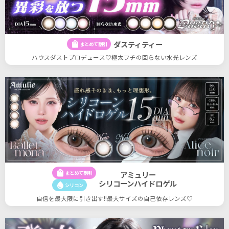
ダスティティー
shopping_bag
まとめて割引
ハウスダストプロデュース♡極太フチの回らない水光レンズ
shopping_bag
まとめて割引
アミュリー
シリコーンハイドロゲル
water_drop
シリコン
自信を最大限に引き出す!!最大サイズの自己依存レンズ♡