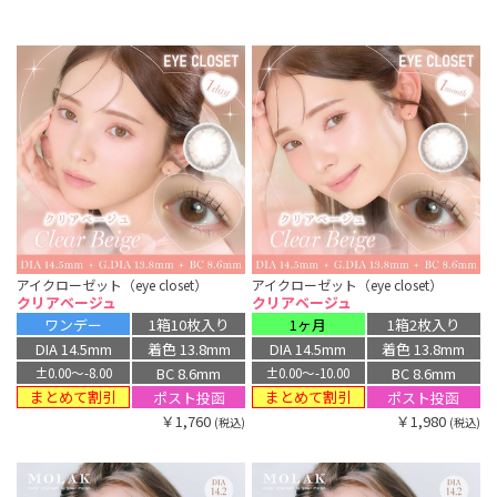
アイクローゼット（eye closet）
アイクローゼット（eye closet）
クリアベージュ
クリアベージュ
ワンデー
1箱10枚入り
1ヶ月
1箱2枚入り
DIA 14.5mm
着色 13.8mm
DIA 14.5mm
着色 13.8mm
BC 8.6mm
BC 8.6mm
±0.00〜-8.00
±0.00〜-10.00
まとめて割引
まとめて割引
ポスト投函
ポスト投函
￥1,760
￥1,980
(税込)
(税込)