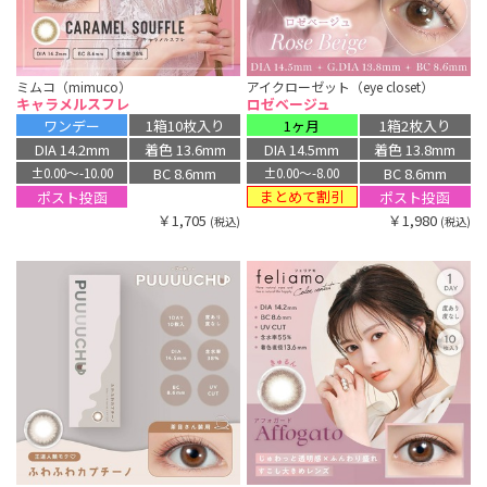
ミムコ（mimuco）
アイクローゼット（eye closet）
キャラメルスフレ
ロゼベージュ
ワンデー
1箱10枚入り
1ヶ月
1箱2枚入り
DIA 14.2mm
着色 13.6mm
DIA 14.5mm
着色 13.8mm
BC 8.6mm
BC 8.6mm
±0.00〜-10.00
±0.00〜-8.00
まとめて割引
ポスト投函
ポスト投函
￥1,705
￥1,980
(税込)
(税込)