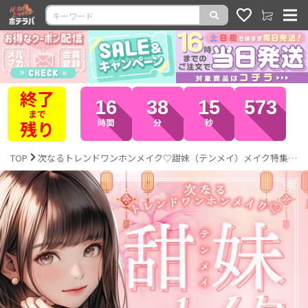
全品
16
38
12
219
ポイント
10倍
時間
分
秒
TOP
次なるトレンドワンホンメイク♡甜妹（テンメイ）メイク特集｜激安カラコン通販ホテラバ