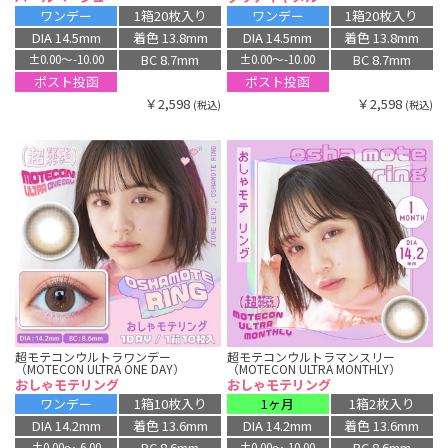
ワンデー
1箱20枚入り
ワンデー
1箱20枚入り
DIA 14.5mm
着色 13.8mm
DIA 14.5mm
着色 13.8mm
BC 8.7mm
BC 8.7mm
±0.00〜-10.00
±0.00〜-10.00
ポスト投函
ポスト投函
￥2,598
￥2,598
(税込)
(税込)
超モテコンウルトラワンデー
超モテコンウルトラマンスリー
（MOTECON ULTRA ONE DAY）
（MOTECON ULTRA MONTHLY）
おしゃモテリング
おしゃモテリング
ワンデー
1箱10枚入り
1ヶ月
1箱2枚入り
DIA 14.2mm
着色 13.6mm
DIA 14.2mm
着色 13.6mm
BC 8.6mm
BC 8.6mm
±0.00〜-6.00
±0.00〜-10.00