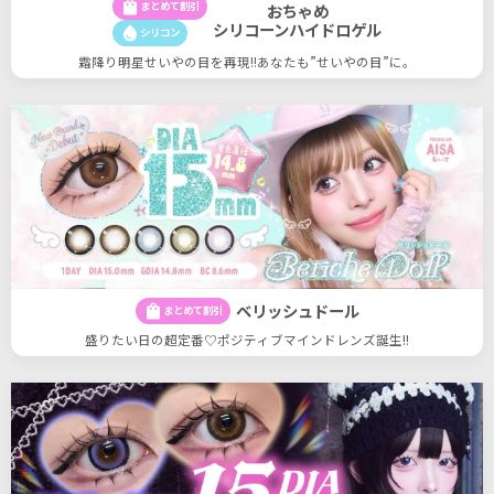
shopping_bag
まとめて割引
おちゃめ
シリコーンハイドロゲル
water_drop
シリコン
霜降り明星せいやの目を再現!!あなたも”せいやの目”に。
ベリッシュドール
shopping_bag
まとめて割引
盛りたい日の超定番♡ポジティブマインドレンズ誕生!!