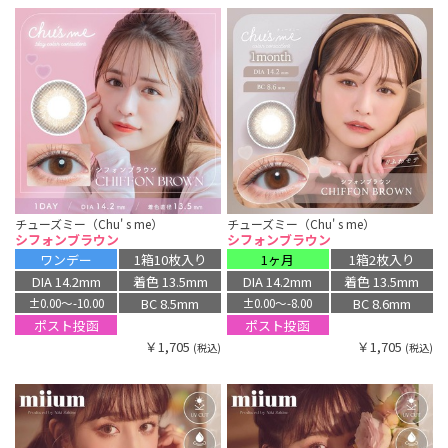
チューズミー（Chu' s me）
チューズミー（Chu' s me）
シフォンブラウン
シフォンブラウン
ワンデー
1箱10枚入り
1ヶ月
1箱2枚入り
DIA 14.2mm
着色 13.5mm
DIA 14.2mm
着色 13.5mm
BC 8.5mm
BC 8.6mm
±0.00〜-10.00
±0.00〜-8.00
ポスト投函
ポスト投函
￥1,705
￥1,705
(税込)
(税込)