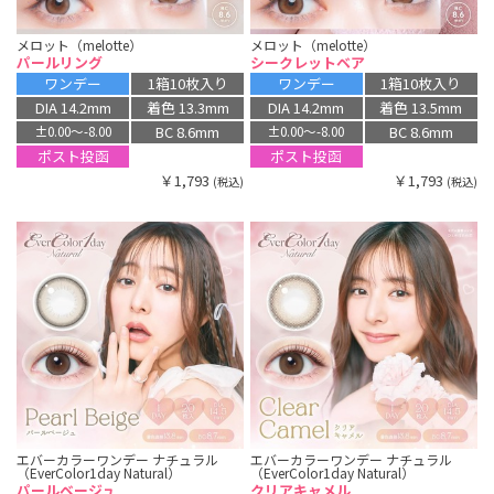
メロット（melotte）
メロット（melotte）
パールリング
シークレットベア
ワンデー
1箱10枚入り
ワンデー
1箱10枚入り
DIA 14.2mm
着色 13.3mm
DIA 14.2mm
着色 13.5mm
BC 8.6mm
BC 8.6mm
±0.00〜-8.00
±0.00〜-8.00
ポスト投函
ポスト投函
￥1,793
￥1,793
(税込)
(税込)
エバーカラーワンデー ナチュラル
エバーカラーワンデー ナチュラル
（EverColor1day Natural）
（EverColor1day Natural）
パールベージュ
クリアキャメル