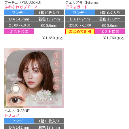
プーチュ（PUUUUCHU）
フェリアモ（feliamo）
ふわふわカプチーノ
アフォガード
ワンデー
1箱10枚入り
ワンデー
1箱10枚入り
DIA 14.5mm
着色 13.7mm
DIA 14.2mm
着色 13.6mm
BC 8.6mm
BC 8.6mm
±0.00〜-10.00
±0.00〜-10.00
まとめて割引
ポスト投函
ポスト投函
￥1,650
￥1,760
(税込)
(税込)
ハルネ（HARNE）
トリュフ
ワンデー
1箱10枚入り
DIA 14.1mm
着色 13.3mm