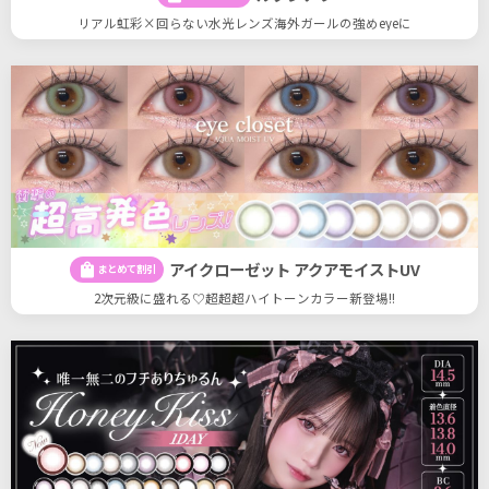
リアル虹彩×回らない水光レンズ海外ガールの強めeyeに
アイクローゼット アクアモイストUV
shopping_bag
まとめて割引
2次元級に盛れる♡超超超ハイトーンカラー新登場!!
27
27
件