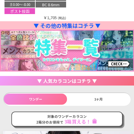
BC 8.6mm
±0.00〜-8.00
ポスト投函
￥1,705
(税込)
▼ その他の特集はコチラ ▼
▼ 人気カラコンはコチラ ▼
ワンデー
1ヶ月
対象のワンデーカラコン
3箱買える！
shopping_bag
2箱分のお値段で