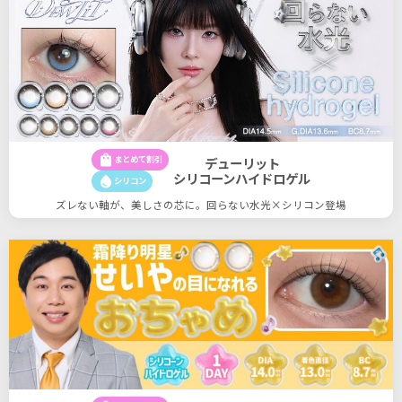
shopping_bag
まとめて割引
デューリット
シリコーンハイドロゲル
water_drop
シリコン
ズレない軸が、美しさの芯に。回らない水光×シリコン登場