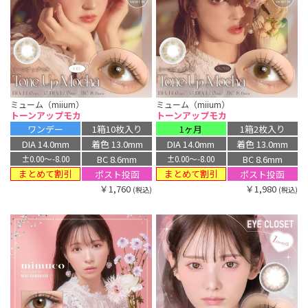
ミューム（miium）
ミューム（miium）
トーンアップモカ
トーンアップモカ
ワンデー
1箱10枚入り
1ヶ月
1箱2枚入り
DIA 14.0mm
着色 13.0mm
DIA 14.0mm
着色 13.0mm
BC 8.6mm
BC 8.6mm
±0.00〜-8.00
±0.00〜-8.00
まとめて割引
まとめて割引
ポスト投函
ポスト投函
￥1,760
￥1,980
(税込)
(税込)