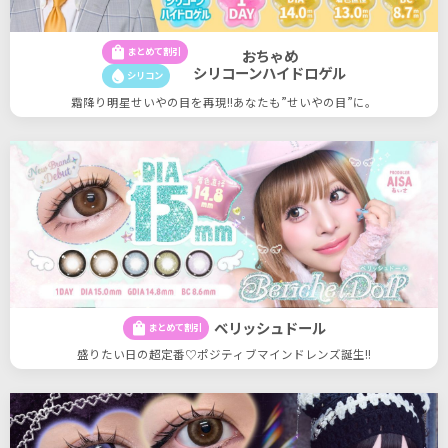
shopping_bag
まとめて割引
おちゃめ
シリコーンハイドロゲル
water_drop
シリコン
霜降り明星せいやの目を再現!!あなたも”せいやの目”に。
ベリッシュドール
shopping_bag
まとめて割引
盛りたい日の超定番♡ポジティブマインドレンズ誕生!!