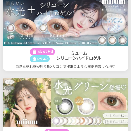
shopping_bag
まとめて割引
ミューム
シリコーンハイドロゲル
water_drop
シリコン
自然な盛れ感が叶う!!シリコンで裸眼のような圧倒的着け心地♡