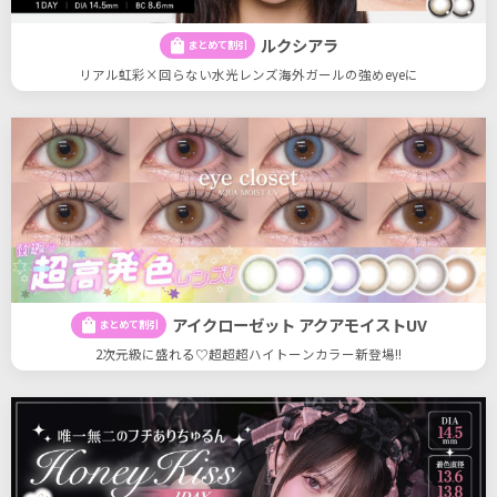
ルクシアラ
shopping_bag
まとめて割引
リアル虹彩×回らない水光レンズ海外ガールの強めeyeに
アイクローゼット アクアモイストUV
shopping_bag
まとめて割引
2次元級に盛れる♡超超超ハイトーンカラー新登場!!