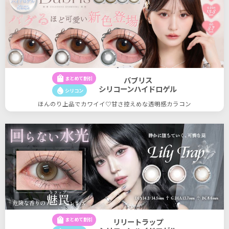
shopping_bag
まとめて割引
バブリス
シリコーンハイドロゲル
water_drop
シリコン
ほんのり上品でカワイイ♡甘さ控えめな透明感カラコン
shopping_bag
まとめて割引
リリートラップ