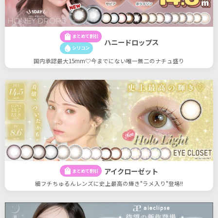
shopping_bag
まとめて割引
ハニードロップス
water_drop
シリコン
国内承認最大15mm♡今までにない唯一無二のナチュ盛り
アイクローゼット
shopping_bag
まとめて割引
細フチちゅるんレンズに史上最高の輝き"ラメ入り"登場!!