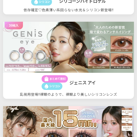
シリコーンハイドロゲル
water_drop
シリコン
依存確定♡色素薄い系回らない水光＆シリコン新登場!!
30枚入
shopping_bag
まとめて割引
ジェニス アイ
water_drop
シリコン
乱視用登場!!裸眼のようで、裸眼より美しいシリコンレンズ