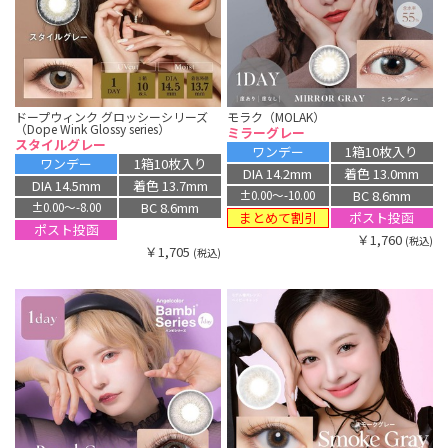
ドープウィンク グロッシーシリーズ
モラク（MOLAK）
（Dope Wink Glossy series）
ミラーグレー
スタイルグレー
ワンデー
1箱10枚入り
ワンデー
1箱10枚入り
DIA 14.2mm
着色 13.0mm
DIA 14.5mm
着色 13.7mm
BC 8.6mm
±0.00〜-10.00
BC 8.6mm
±0.00〜-8.00
まとめて割引
ポスト投函
ポスト投函
￥1,760
(税込)
￥1,705
(税込)