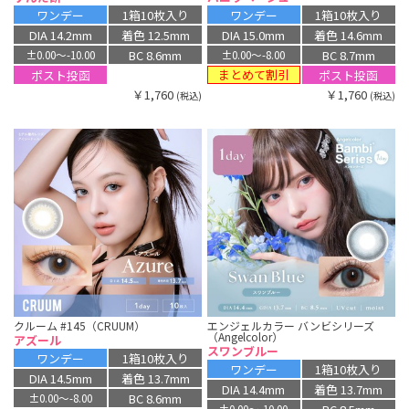
ワンデー
1箱10枚入り
ワンデー
1箱10枚入り
DIA 14.2mm
着色 12.5mm
DIA 15.0mm
着色 14.6mm
BC 8.6mm
BC 8.7mm
±0.00〜-10.00
±0.00〜-8.00
まとめて割引
ポスト投函
ポスト投函
￥1,760
￥1,760
(税込)
(税込)
クルーム #145（CRUUM）
エンジェルカラー バンビシリーズ
（Angelcolor）
アズール
スワンブルー
ワンデー
1箱10枚入り
ワンデー
1箱10枚入り
DIA 14.5mm
着色 13.7mm
DIA 14.4mm
着色 13.7mm
BC 8.6mm
±0.00〜-8.00
±0.00〜-10.00