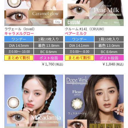
ラヴェール（loveil）
クルーム #141（CRUUM）
キャラメルグロー
ペアーミルク
ワンデー
1箱10枚入り
ワンデー
1箱10枚入り
DIA 14.5mm
着色 13.8mm
DIA 14.1mm
着色 13.0mm
BC 8.6mm
BC 8.6mm
±0.00〜-10.00
±0.00〜-8.00
まとめて割引
まとめて割引
ポスト投函
ポスト投函
￥1,760
￥1,848
(税込)
(税込)