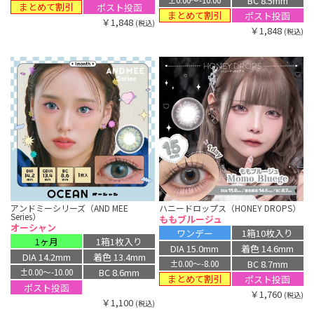
BC 8.5mm
まとめて割引
ポスト投函
まとめて割引
ポスト投函
￥1,848
(税込)
￥1,848
(税込)
アンドミーシリーズ（AND MEE
ハニードロップス（HONEY DROPS）
Series）
ももブルージュ
オーシャン
ワンデー
1箱10枚入り
1ヶ月
1箱1枚入り
DIA 15.0mm
着色 14.6mm
DIA 14.2mm
着色 13.4mm
BC 8.7mm
±0.00〜-8.00
BC 8.6mm
±0.00〜-10.00
まとめて割引
ポスト投函
ポスト投函
￥1,760
(税込)
￥1,100
(税込)