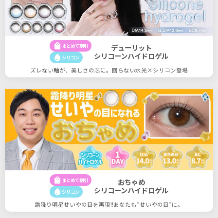
shopping_bag
まとめて割引
デューリット
シリコーンハイドロゲル
water_drop
シリコン
ズレない軸が、美しさの芯に。回らない水光×シリコン登場
shopping_bag
まとめて割引
おちゃめ
シリコーンハイドロゲル
water_drop
シリコン
33
33
件
霜降り明星せいやの目を再現!!あなたも”せいやの目”に。