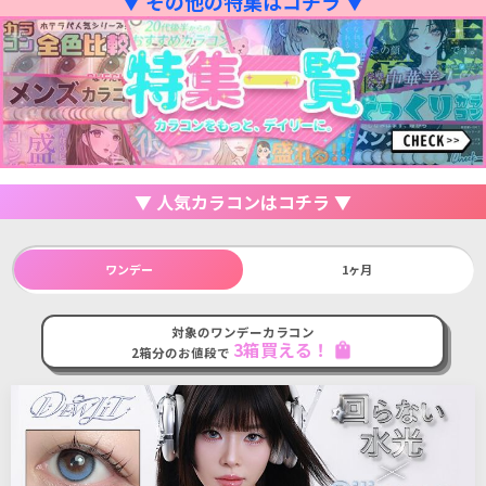
▼ その他の特集はコチラ ▼
▼ 人気カラコンはコチラ ▼
ワンデー
1ヶ月
対象のワンデーカラコン
3箱買える！
shopping_bag
2箱分のお値段で