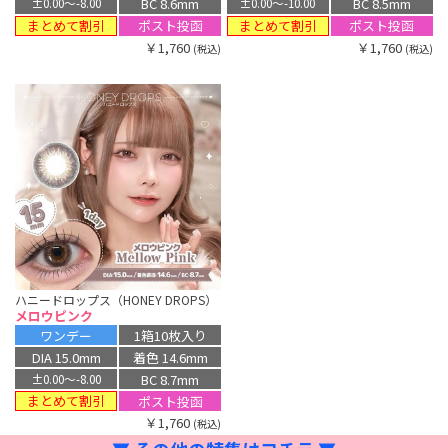
BC 8.6mm
BC 8.5mm
±0.00〜-8.00
±0.00〜-10.00
まとめて割引
まとめて割引
ポスト投函
ポスト投函
￥1,760
￥1,760
(税込)
(税込)
ハニードロップス（HONEY DROPS）
メロウピンク
ワンデー
1箱10枚入り
DIA 15.0mm
着色 14.6mm
BC 8.7mm
±0.00〜-8.00
まとめて割引
ポスト投函
￥1,760
(税込)