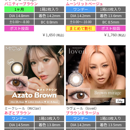
バニティーブラウン
ムーンリットベージュ
1ヶ月
1箱2枚入り
ワンデー
1箱10枚入り
DIA 14.8mm
着色 14.2mm
DIA 14.2mm
着色 13.6mm
BC 8.8mm
BC 8.5mm
±0.00〜-8.00
±0.00〜-10.00
まとめて割引
ポスト投函
ポスト投函
￥1,650
￥1,760
(税込)
(税込)
ミークレール（MiClair）
ラヴェール（loveil）
あざとブラウン
ブラウンミラージュ
ワンデー
1箱10枚入り
ワンデー
1箱10枚入り
DIA 14.5mm
着色 13.8mm
DIA 14.2mm
着色 13.5mm