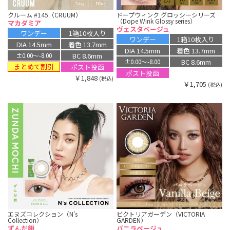
クルーム #145（CRUUM）
ドープウィンク グロッシーシリーズ
（Dope Wink Glossy series）
マカダミア
ヴェスタベージュ
ワンデー
1箱10枚入り
ワンデー
1箱10枚入り
DIA 14.5mm
着色 13.7mm
DIA 14.5mm
着色 13.7mm
BC 8.6mm
±0.00〜-8.00
BC 8.6mm
±0.00〜-8.00
まとめて割引
ポスト投函
ポスト投函
￥1,848
(税込)
￥1,705
(税込)
エヌズコレクション（N's
ビクトリアガーデン（VICTORIA
Collection）
GARDEN）
ずんだ餅
バニラベージュ