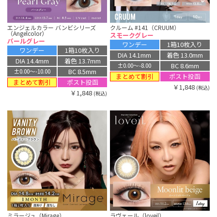
エンジェルカラー バンビシリーズ
クルーム #141（CRUUM）
（Angelcolor）
スモークグレー
パールグレー
ワンデー
1箱10枚入り
ワンデー
1箱10枚入り
DIA 14.1mm
着色 13.0mm
DIA 14.4mm
着色 13.7mm
BC 8.6mm
±0.00〜-8.00
BC 8.5mm
±0.00〜-10.00
まとめて割引
ポスト投函
まとめて割引
ポスト投函
￥1,848
(税込)
￥1,848
(税込)
ミラージュ（Mirage）
ラヴェール（loveil）