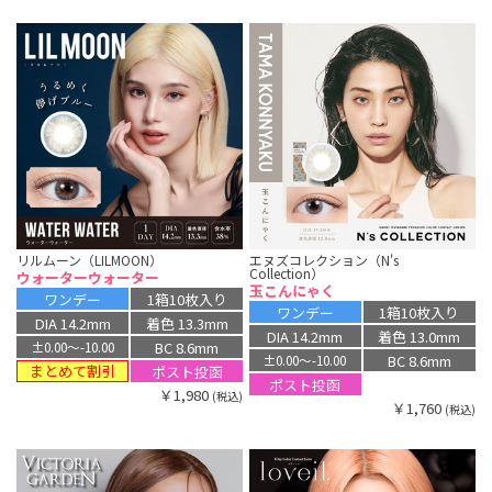
リルムーン（LILMOON）
エヌズコレクション（N's
Collection）
ウォーターウォーター
玉こんにゃく
ワンデー
1箱10枚入り
ワンデー
1箱10枚入り
DIA 14.2mm
着色 13.3mm
DIA 14.2mm
着色 13.0mm
BC 8.6mm
±0.00〜-10.00
BC 8.6mm
±0.00〜-10.00
まとめて割引
ポスト投函
ポスト投函
￥1,980
(税込)
￥1,760
(税込)