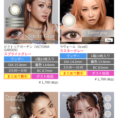
ビクトリアガーデン（VICTORIA
ラヴェール（loveil）
GARDEN）
ラスターグレー
スプライトグレー
ワンデー
1箱10枚入り
ワンデー
1箱10枚入り
DIA 14.2mm
着色 13.6mm
DIA 15.0mm
着色 14.6mm
BC 8.5mm
±0.00〜-10.00
BC 8.7mm
±0.00〜-8.00
まとめて割引
ポスト投函
まとめて割引
ポスト投函
￥1,760
(税込)
￥1,760
(税込)