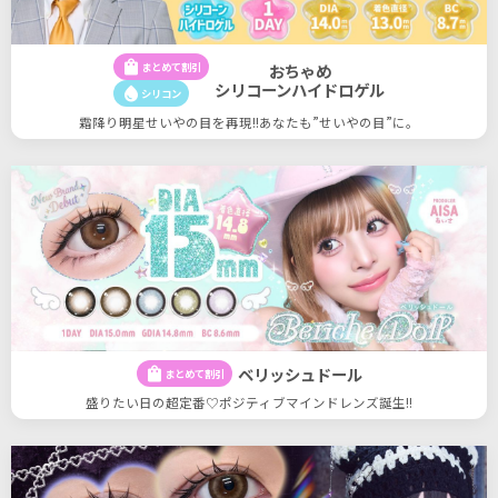
shopping_bag
まとめて割引
おちゃめ
シリコーンハイドロゲル
water_drop
シリコン
霜降り明星せいやの目を再現!!あなたも”せいやの目”に。
ベリッシュドール
shopping_bag
まとめて割引
盛りたい日の超定番♡ポジティブマインドレンズ誕生!!