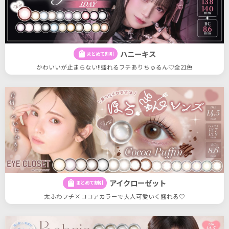
ハニーキス
shopping_bag
まとめて割引
かわいいが止まらない!!盛れるフチありちゅるん♡全21色
アイクローゼット
shopping_bag
まとめて割引
太ふわフチ×ココアカラーで大人可愛いく盛れる♡