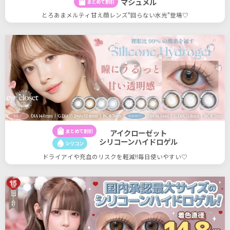
マシュメル
shopping_bag
まとめて割引
とろあまメルティ甘え顔レンズ"回らない水光"登場♡
shopping_bag
まとめて割引
アイクローゼット
シリコーンハイドロゲル
water_drop
シリコン
ドライアイや充血のリスクを軽減!!毎日使いやすい♡