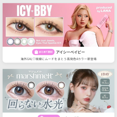
アイシーベイビー
shopping_bag
まとめて割引
海外GAL♡視線にムードをまとう高発色4カラー新登場