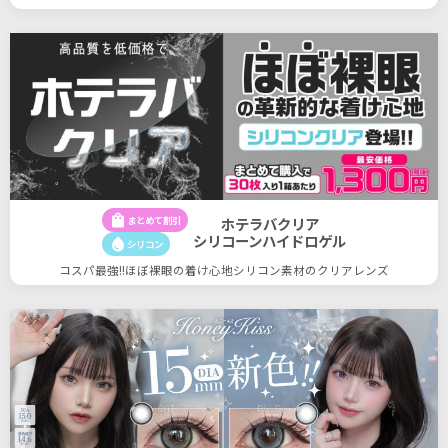
shopping_bag
まとめて割引
ホテラバクリア
シリコーンハイドロゲル
water_drop
シリコン
コスパ最強!!ほぼ裸眼の着け心地シリコン素材のクリアレンズ