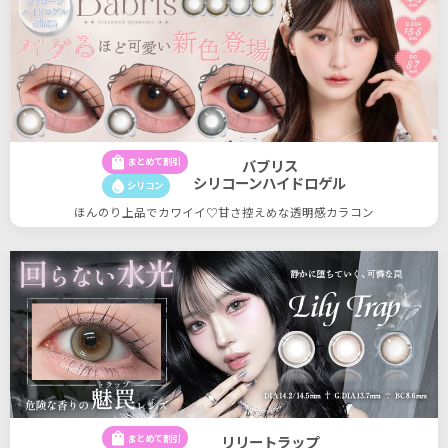
shopping_bag
まとめて割引
バブリス
シリコーンハイドロゲル
water_drop
シリコン
ほんのり上品でカワイイ♡甘さ控えめな透明感カラコン
shopping_bag
まとめて割引
リリートラップ