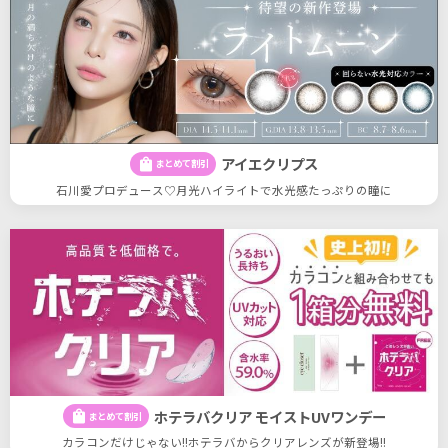
アイエクリプス
shopping_bag
まとめて割引
石川愛プロデュース♡月光ハイライトで水光感たっぷりの瞳に
ホテラバクリア モイストUVワンデー
shopping_bag
まとめて割引
カラコンだけじゃない!!ホテラバからクリアレンズが新登場!!