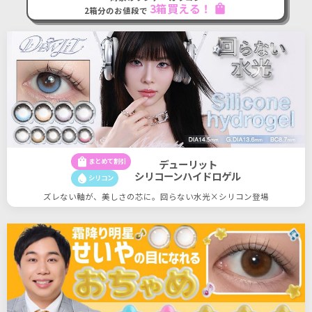
shopping_bag
3箱買える！
2箱分のお値段で
shopping_bag
まとめて割引
デューリット
シリコーンハイドロゲル
water_drop
シリコン
ズレない軸が、美しさの芯に。回らない水光×シリコン登場