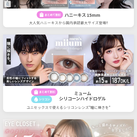
ハニーキス 15mm
shopping_bag
まとめて割引
大人気ハニーキスから国内承認最大サイズ登場!!
shopping_bag
まとめて割引
ミューム
シリコーンハイドロゲル
water_drop
シリコン
ユニセックスで使えるシリコンレンズ"瞳に輝きを"