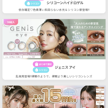
シリコーンハイドロゲル
water_drop
シリコン
依存確定♡色素薄い系回らない水光＆シリコン新登場!!
30枚入
shopping_bag
まとめて割引
ジェニス アイ
water_drop
シリコン
乱視用登場!!裸眼のようで、裸眼より美しいシリコンレンズ