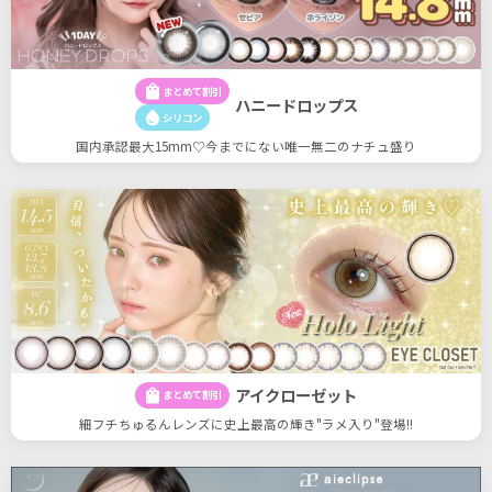
shopping_bag
まとめて割引
ハニードロップス
water_drop
シリコン
国内承認最大15mm♡今までにない唯一無二のナチュ盛り
アイクローゼット
shopping_bag
まとめて割引
細フチちゅるんレンズに史上最高の輝き"ラメ入り"登場!!