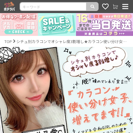
TOP
シチュ別カラコンでオシャレ度3割増し★カラコン使い分け女子、増えてます!!｜激安カラコン通販ホテラバ