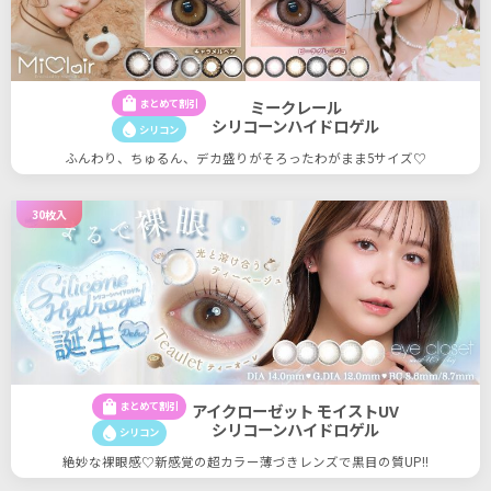
shopping_bag
まとめて割引
ミークレール
シリコーンハイドロゲル
water_drop
シリコン
ふんわり、ちゅるん、デカ盛りがそろったわがまま5サイズ♡
30枚入
shopping_bag
まとめて割引
アイクローゼット モイストUV
シリコーンハイドロゲル
water_drop
シリコン
絶妙な裸眼感♡新感覚の超カラー薄づきレンズで黒目の質UP!!