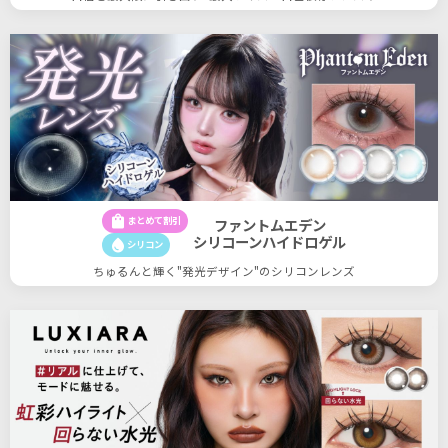
shopping_bag
まとめて割引
ファントムエデン
シリコーンハイドロゲル
water_drop
シリコン
ちゅるんと輝く"発光デザイン"のシリコンレンズ