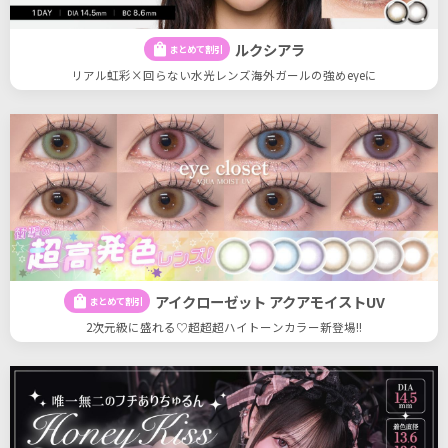
ルクシアラ
shopping_bag
まとめて割引
リアル虹彩×回らない水光レンズ海外ガールの強めeyeに
アイクローゼット アクアモイストUV
shopping_bag
まとめて割引
2次元級に盛れる♡超超超ハイトーンカラー新登場!!