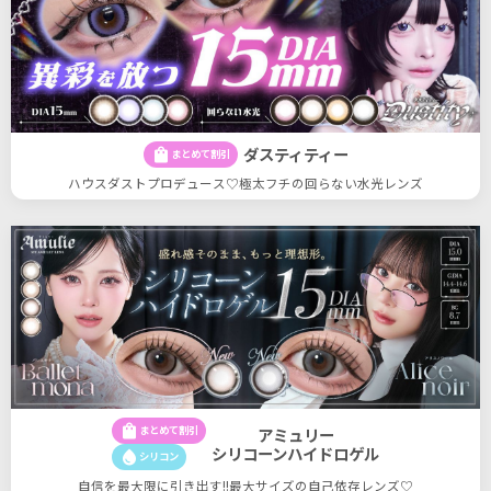
ダスティティー
shopping_bag
まとめて割引
ハウスダストプロデュース♡極太フチの回らない水光レンズ
shopping_bag
まとめて割引
アミュリー
シリコーンハイドロゲル
water_drop
シリコン
自信を最大限に引き出す!!最大サイズの自己依存レンズ♡