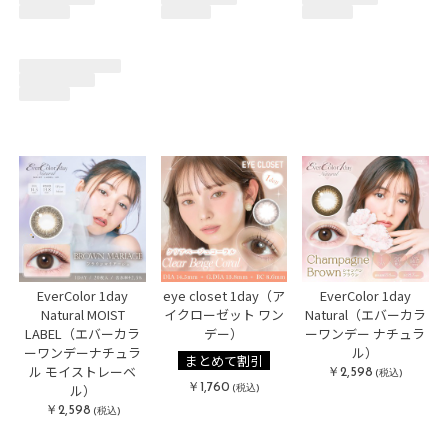
EverColor 1day
eye closet 1day（ア
EverColor 1day
Natural MOIST
イクローゼット ワン
Natural（エバーカラ
LABEL（エバーカラ
デー）
ーワンデー ナチュラ
ーワンデーナチュラ
ル）
まとめて割引
ル モイストレーベ
￥2,598
(税込)
￥1,760
(税込)
ル）
￥2,598
(税込)