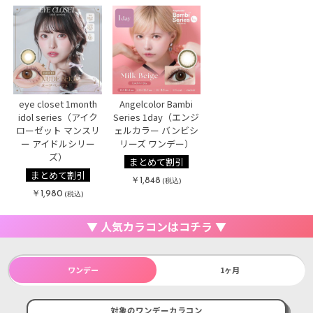
eye closet 1month
Angelcolor Bambi
idol series（アイク
Series 1day（エンジ
ローゼット マンスリ
ェルカラー バンビシ
ー アイドルシリー
リーズ ワンデー）
ズ）
まとめて割引
まとめて割引
￥1,848
(税込)
￥1,980
(税込)
▼ 人気カラコンはコチラ ▼
ワンデー
1ヶ月
対象のワンデーカラコン