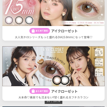
アイクローゼット
shopping_bag
まとめて割引
大人気ホロシリーズもっと盛れるDIA15.0mmになって登場♡
アイクローゼット
shopping_bag
まとめて割引
大本命♡奥目でも沈まない!!甘く盛れる太フチカラコン
10
10
件