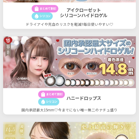
shopping_bag
まとめて割引
アイクローゼット
シリコーンハイドロゲル
water_drop
シリコン
ドライアイや充血のリスクを軽減!!毎日使いやすい♡
shopping_bag
まとめて割引
ハニードロップス
water_drop
シリコン
国内承認最大15mm♡今までにない唯一無二のナチュ盛り