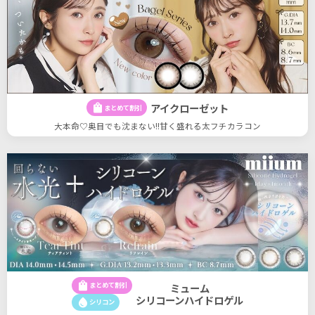
アイクローゼット
shopping_bag
まとめて割引
大本命♡奥目でも沈まない!!甘く盛れる太フチカラコン
shopping_bag
まとめて割引
ミューム
シリコーンハイドロゲル
water_drop
シリコン