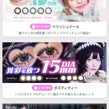
ベリッシュドール
shopping_bag
まとめて割引
盛りたい日の超定番♡ポジティブマインドレンズ誕生!!
ダスティティー
shopping_bag
まとめて割引
ハウスダストプロデュース♡極太フチの回らない水光レンズ