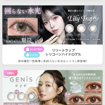
shopping_bag
まとめて割引
リリートラップ
シリコーンハイドロゲル
water_drop
シリコン
依存確定♡色素薄い系回らない水光＆シリコン新登場!!
30枚入