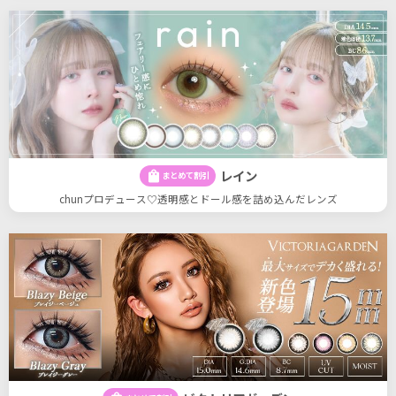
レイン
shopping_bag
まとめて割引
chunプロデュース♡透明感とドール感を詰め込んだレンズ