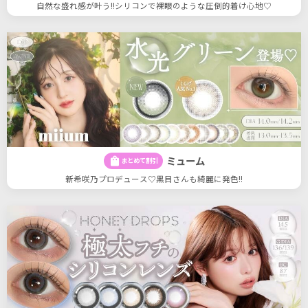
自然な盛れ感が叶う!!シリコンで裸眼のような圧倒的着け心地♡
ミューム
shopping_bag
まとめて割引
新希咲乃プロデュース♡黒目さんも綺麗に発色!!