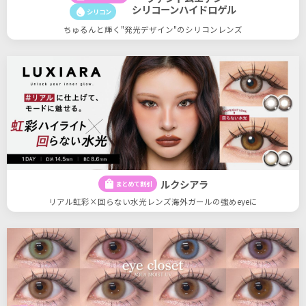
シリコーンハイドロゲル
water_drop
シリコン
ちゅるんと輝く"発光デザイン"のシリコンレンズ
ルクシアラ
shopping_bag
まとめて割引
リアル虹彩×回らない水光レンズ海外ガールの強めeyeに