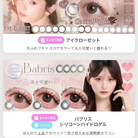
アイクローゼット
shopping_bag
まとめて割引
太ふわフチ×ココアカラーで大人可愛いく盛れる♡
shopping_bag
まとめて割引
バブリス
シリコーンハイドロゲル
water_drop
シリコン
ほんのり上品でカワイイ♡甘さ控えめな透明感カラコン