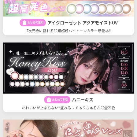
アイクローゼット アクアモイストUV
shopping_bag
まとめて割引
2次元級に盛れる♡超超超ハイトーンカラー新登場!!
ハニーキス
shopping_bag
まとめて割引
かわいいが止まらない!!盛れるフチありちゅるん♡全21色