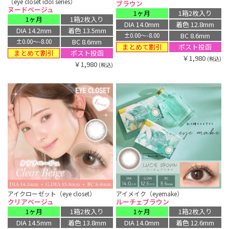
（eye closet idol series）
ブラウン
ヌードベージュ
1ヶ月
1箱2枚入り
1ヶ月
1箱2枚入り
DIA 14.0mm
着色 12.8mm
DIA 14.2mm
着色 13.5mm
BC 8.6mm
±0.00〜-8.00
BC 8.6mm
±0.00〜-8.00
まとめて割引
ポスト投函
まとめて割引
ポスト投函
￥1,980
(税込)
￥1,980
(税込)
アイクローゼット（eye closet）
アイメイク（eyemake）
クリアベージュ
ルーチェブラウン
1ヶ月
1箱2枚入り
1ヶ月
1箱2枚入り
DIA 14.5mm
着色 13.8mm
DIA 14.0mm
着色 12.6mm