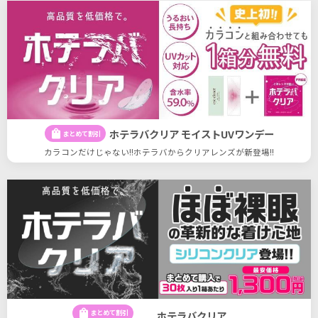
ホテラバクリア モイストUVワンデー
shopping_bag
まとめて割引
カラコンだけじゃない!!ホテラバからクリアレンズが新登場!!
shopping_bag
まとめて割引
ホテラバクリア