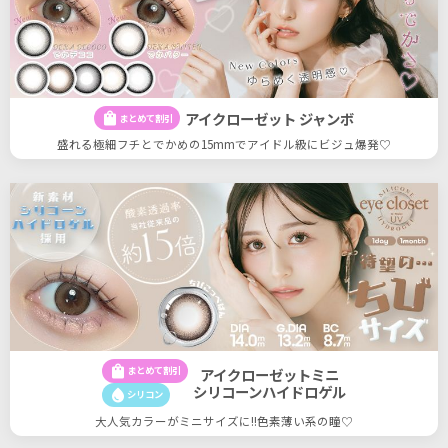
アイクローゼット ジャンボ
shopping_bag
まとめて割引
盛れる極細フチとでかめの15mmでアイドル級にビジュ爆発♡
shopping_bag
まとめて割引
アイクローゼットミニ
シリコーンハイドロゲル
water_drop
シリコン
大人気カラーがミニサイズに!!色素薄い系の瞳♡