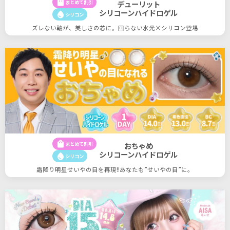
shopping_bag
まとめて割引
デューリット
シリコーンハイドロゲル
water_drop
シリコン
ズレない軸が、美しさの芯に。回らない水光×シリコン登場
shopping_bag
まとめて割引
おちゃめ
シリコーンハイドロゲル
water_drop
シリコン
霜降り明星せいやの目を再現!!あなたも”せいやの目”に。