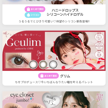
shopping_bag
まとめて割引
ハニードロップス
シリコーンハイドロゲル
water_drop
シリコン
うるうるでとびきり可愛い♡待望のシリコン新色登場!!
グリム
shopping_bag
まとめて割引
ちせプロデュース♡今いちばんなりたい瞳を叶えるパレット