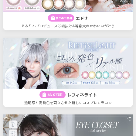
エドナ
shopping_bag
まとめて割引
えみりんプロデュース♡垢抜け&等身大のかわいいが叶う
レフィネライト
shopping_bag
まとめて割引
透明感と高発色を両立させた新しいコスプレカラコン
10
10
件