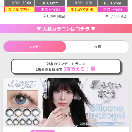
BC 8.6mm
BC 8.6mm
±0.00〜-10.00
±0.00〜-6.00
まとめて割引
まとめて割引
ポスト投函
ポスト投函
￥1,980
￥1,980
(税込)
(税込)
▼ 人気カラコンはコチラ ▼
ワンデー
1ヶ月
対象のワンデーカラコン
shopping_bag
3箱買える！
2箱分のお値段で