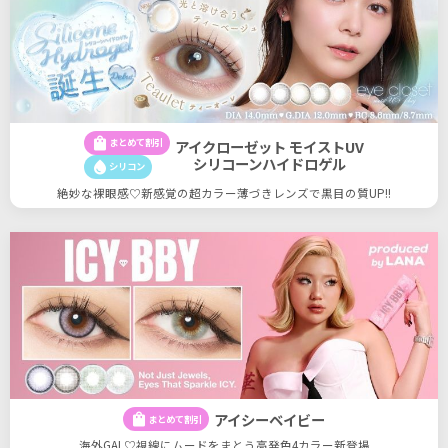
shopping_bag
まとめて割引
アイクローゼット モイストUV
シリコーンハイドロゲル
water_drop
シリコン
絶妙な裸眼感♡新感覚の超カラー薄づきレンズで黒目の質UP!!
アイシーベイビー
shopping_bag
まとめて割引
海外GAL♡視線にムードをまとう高発色4カラー新登場