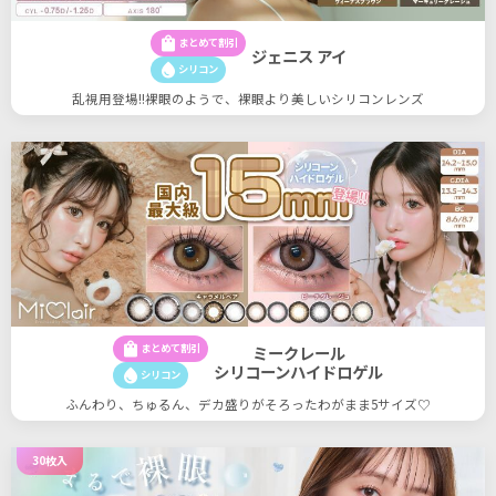
shopping_bag
まとめて割引
ジェニス アイ
water_drop
シリコン
乱視用登場!!裸眼のようで、裸眼より美しいシリコンレンズ
shopping_bag
まとめて割引
ミークレール
シリコーンハイドロゲル
water_drop
シリコン
ふんわり、ちゅるん、デカ盛りがそろったわがまま5サイズ♡
30枚入