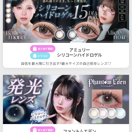
shopping_bag
まとめて割引
アミュリー
シリコーンハイドロゲル
water_drop
シリコン
自信を最大限に引き出す!!最大サイズの自己依存レンズ♡
shopping_bag
まとめて割引
ファントムエデン