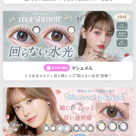
マシュメル
shopping_bag
まとめて割引
とろあまメルティ甘え顔レンズ"回らない水光"登場♡