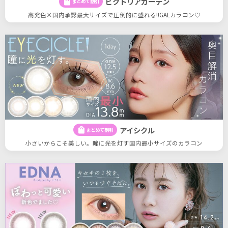
ビクトリアガーデン
shopping_bag
まとめて割引
高発色×国内承認最大サイズで圧倒的に盛れる!!GALカラコン♡
アイシクル
shopping_bag
まとめて割引
小さいからこそ美しい。瞳に光を灯す国内最小サイズのカラコン