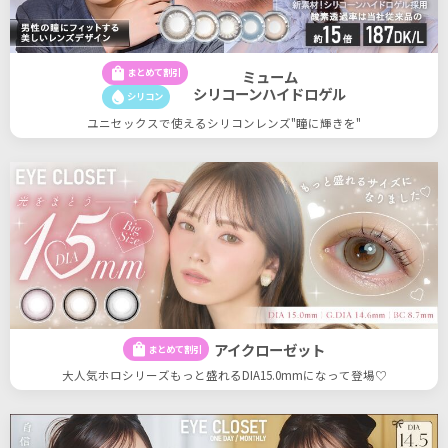
shopping_bag
まとめて割引
ミューム
シリコーンハイドロゲル
water_drop
シリコン
ユニセックスで使えるシリコンレンズ"瞳に輝きを"
アイクローゼット
shopping_bag
まとめて割引
大人気ホロシリーズもっと盛れるDIA15.0mmになって登場♡