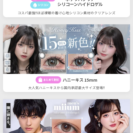
シリコーンハイドロゲル
water_drop
シリコン
コスパ最強!!ほぼ裸眼の着け心地シリコン素材のクリアレンズ
ハニーキス 15mm
shopping_bag
まとめて割引
大人気ハニーキスから国内承認最大サイズ登場!!