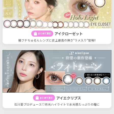
アイクローゼット
shopping_bag
まとめて割引
細フチちゅるんレンズに史上最高の輝き"ラメ入り"登場!!
アイエクリプス
shopping_bag
まとめて割引
石川愛プロデュース♡月光ハイライトで水光感たっぷりの瞳に