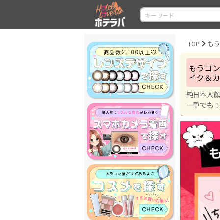
TOP
もうコン
イク＆カ
純日本人
一重でも