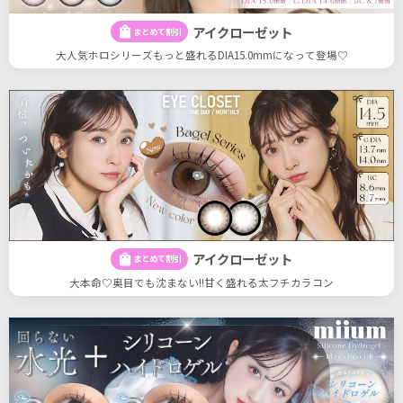
アイクローゼット
shopping_bag
まとめて割引
大人気ホロシリーズもっと盛れるDIA15.0mmになって登場♡
アイクローゼット
shopping_bag
まとめて割引
大本命♡奥目でも沈まない!!甘く盛れる太フチカラコン
4
4
件