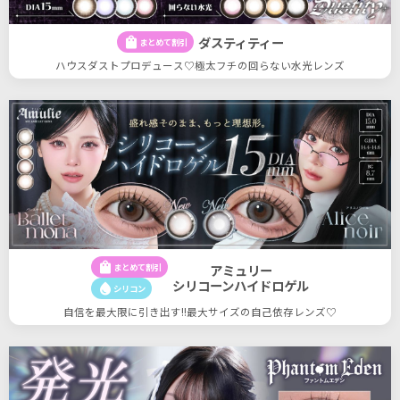
ダスティティー
shopping_bag
まとめて割引
ハウスダストプロデュース♡極太フチの回らない水光レンズ
shopping_bag
まとめて割引
アミュリー
シリコーンハイドロゲル
water_drop
シリコン
自信を最大限に引き出す!!最大サイズの自己依存レンズ♡