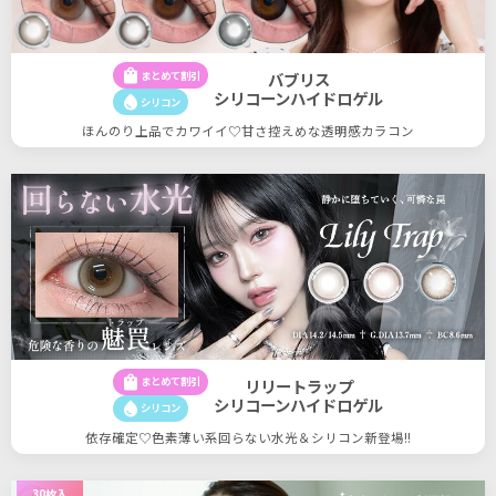
shopping_bag
まとめて割引
バブリス
シリコーンハイドロゲル
water_drop
シリコン
ほんのり上品でカワイイ♡甘さ控えめな透明感カラコン
shopping_bag
まとめて割引
リリートラップ
シリコーンハイドロゲル
water_drop
シリコン
依存確定♡色素薄い系回らない水光＆シリコン新登場!!
30枚入