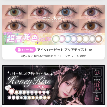
アイクローゼット アクアモイストUV
shopping_bag
まとめて割引
2次元級に盛れる♡超超超ハイトーンカラー新登場!!