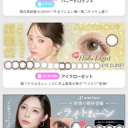
ハニードロップス
water_drop
シリコン
国内承認最大15mm♡今までにない唯一無二のナチュ盛り
アイクローゼット
shopping_bag
まとめて割引
細フチちゅるんレンズに史上最高の輝き"ラメ入り"登場!!