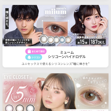
shopping_bag
まとめて割引
ミューム
シリコーンハイドロゲル
water_drop
シリコン
ユニセックスで使えるシリコンレンズ"瞳に輝きを"