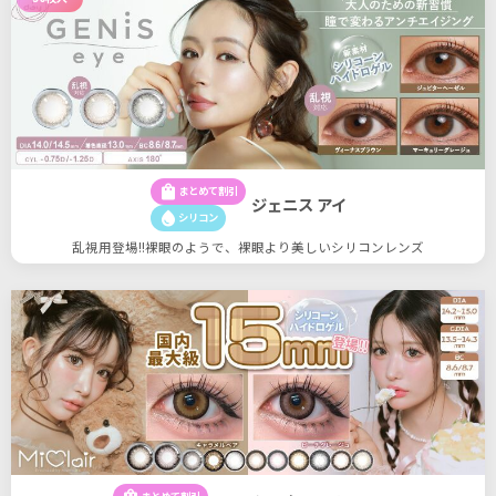
shopping_bag
まとめて割引
ジェニス アイ
water_drop
シリコン
乱視用登場!!裸眼のようで、裸眼より美しいシリコンレンズ