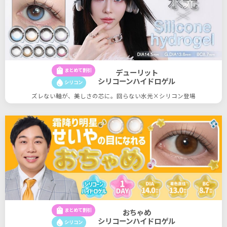
shopping_bag
まとめて割引
デューリット
シリコーンハイドロゲル
water_drop
シリコン
ズレない軸が、美しさの芯に。回らない水光×シリコン登場
shopping_bag
まとめて割引
おちゃめ
シリコーンハイドロゲル
water_drop
シリコン