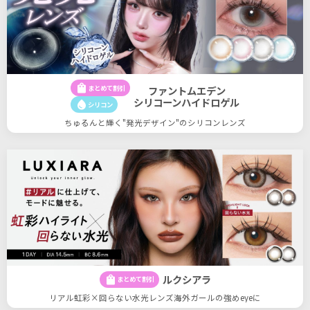
shopping_bag
まとめて割引
ファントムエデン
シリコーンハイドロゲル
water_drop
シリコン
ちゅるんと輝く"発光デザイン"のシリコンレンズ
ルクシアラ
shopping_bag
まとめて割引
リアル虹彩×回らない水光レンズ海外ガールの強めeyeに