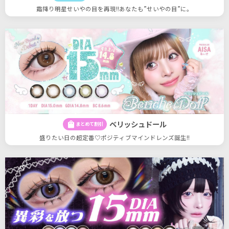
霜降り明星せいやの目を再現!!あなたも”せいやの目”に。
ベリッシュドール
shopping_bag
まとめて割引
盛りたい日の超定番♡ポジティブマインドレンズ誕生!!