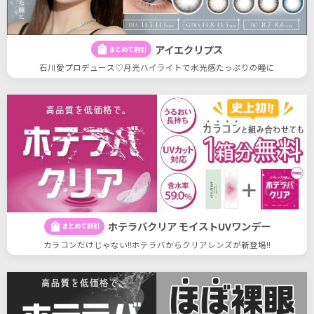
アイエクリプス
shopping_bag
まとめて割引
石川愛プロデュース♡月光ハイライトで水光感たっぷりの瞳に
ホテラバクリア モイストUVワンデー
shopping_bag
まとめて割引
カラコンだけじゃない!!ホテラバからクリアレンズが新登場!!