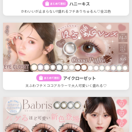
ハニーキス
shopping_bag
まとめて割引
かわいいが止まらない!!盛れるフチありちゅるん♡全21色
アイクローゼット
shopping_bag
まとめて割引
太ふわフチ×ココアカラーで大人可愛いく盛れる♡