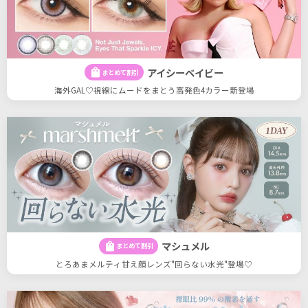
アイシーベイビー
shopping_bag
まとめて割引
海外GAL♡視線にムードをまとう高発色4カラー新登場
マシュメル
shopping_bag
まとめて割引
とろあまメルティ甘え顔レンズ"回らない水光"登場♡