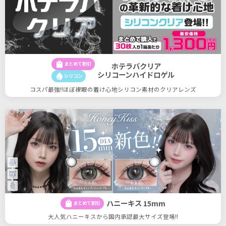
shopping_bag
まとめて割引
ホテラバクリア
シリコーンハイドロゲル
water_drop
シリコン
コスパ最強!!ほぼ裸眼の着け心地シリコン素材のクリアレンズ
ハニーキス 15mm
shopping_bag
まとめて割引
大人気ハニーキスから国内承認最大サイズ登場!!