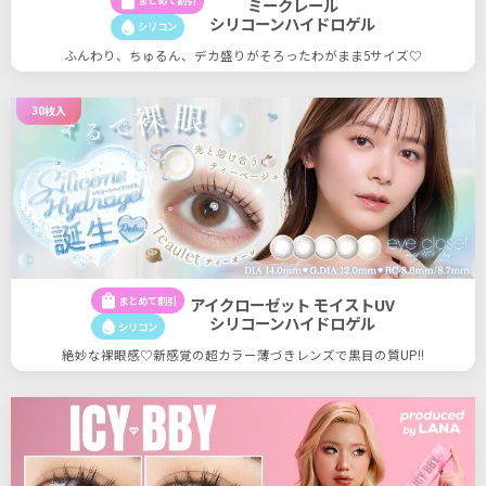
shopping_bag
まとめて割引
ミークレール
シリコーンハイドロゲル
water_drop
シリコン
ふんわり、ちゅるん、デカ盛りがそろったわがまま5サイズ♡
30枚入
shopping_bag
まとめて割引
アイクローゼット モイストUV
シリコーンハイドロゲル
water_drop
シリコン
絶妙な裸眼感♡新感覚の超カラー薄づきレンズで黒目の質UP!!