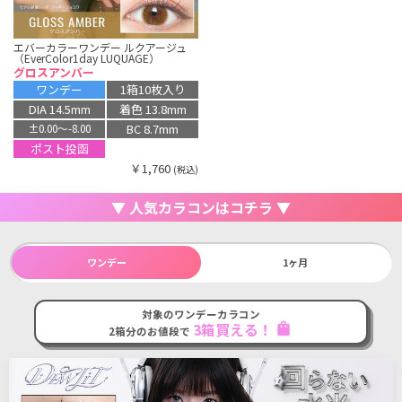
エバーカラーワンデー ルクアージュ
（EverColor1day LUQUAGE）
グロスアンバー
ワンデー
1箱10枚入り
DIA 14.5mm
着色 13.8mm
BC 8.7mm
±0.00〜-8.00
ポスト投函
￥1,760
(税込)
▼ 人気カラコンはコチラ ▼
ワンデー
1ヶ月
対象のワンデーカラコン
3箱買える！
shopping_bag
2箱分のお値段で