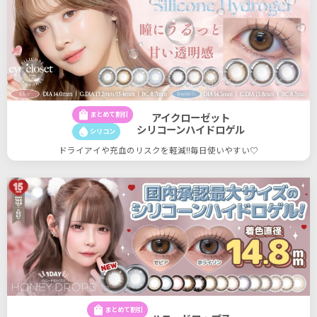
shopping_bag
まとめて割引
アイクローゼット
シリコーンハイドロゲル
water_drop
シリコン
ドライアイや充血のリスクを軽減!!毎日使いやすい♡
shopping_bag
まとめて割引