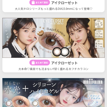
アイクローゼット
shopping_bag
まとめて割引
大人気ホロシリーズもっと盛れるDIA15.0mmになって登場♡
アイクローゼット
shopping_bag
まとめて割引
大本命♡奥目でも沈まない!!甘く盛れる太フチカラコン
18
18
件