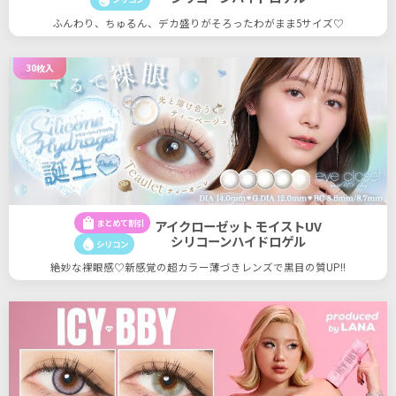
ふんわり、ちゅるん、デカ盛りがそろったわがまま5サイズ♡
30枚入
shopping_bag
まとめて割引
アイクローゼット モイストUV
シリコーンハイドロゲル
water_drop
シリコン
絶妙な裸眼感♡新感覚の超カラー薄づきレンズで黒目の質UP!!