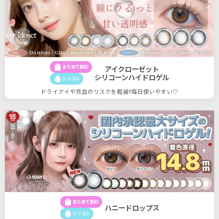
shopping_bag
まとめて割引
アイクローゼット
シリコーンハイドロゲル
water_drop
シリコン
ドライアイや充血のリスクを軽減!!毎日使いやすい♡
shopping_bag
まとめて割引
ハニードロップス
water_drop
シリコン