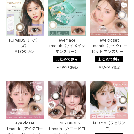
TOPARDS（トパー
eyemake
eye closet
ズ）
1month（アイメイク
1month（アイクロー
￥1,760
マンスリー）
ゼット マンスリー）
(税込)
まとめて割引
まとめて割引
￥1,980
￥1,980
(税込)
(税込)
eye closet
HONEY DROPS
feliamo（フェリア
1month（アイクロー
1month（ハニードロ
モ）