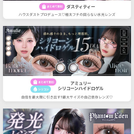
ダスティティー
shopping_bag
まとめて割引
ハウスダストプロデュース♡極太フチの回らない水光レンズ
shopping_bag
まとめて割引
アミュリー
シリコーンハイドロゲル
water_drop
シリコン
自信を最大限に引き出す!!最大サイズの自己依存レンズ♡