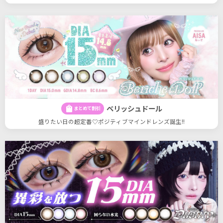
ベリッシュドール
shopping_bag
まとめて割引
盛りたい日の超定番♡ポジティブマインドレンズ誕生!!