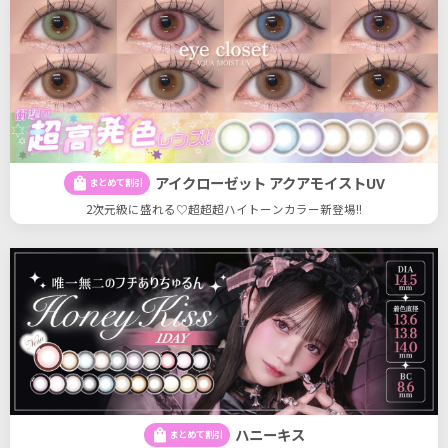
アイクローゼット アクアモイストUV
shopping_bag
まとめて割引
2次元級に盛れる♡超超超ハイトーンカラー新登場!!
ハニーキス
shopping_bag
まとめて割引