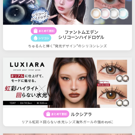
shopping_bag
まとめて割引
ファントムエデン
シリコーンハイドロゲル
water_drop
シリコン
ちゅるんと輝く"発光デザイン"のシリコンレンズ
ルクシアラ
shopping_bag
まとめて割引
リアル虹彩×回らない水光レンズ海外ガールの強めeyeに