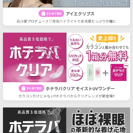
アイエクリプス
shopping_bag
まとめて割引
石川愛プロデュース♡月光ハイライトで水光感たっぷりの瞳に
ホテラバクリア モイストUVワンデー
shopping_bag
まとめて割引
カラコンだけじゃない!!ホテラバからクリアレンズが新登場!!