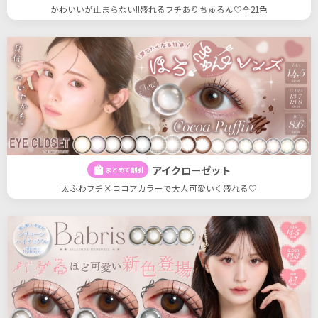
かわいいが止まらない!!盛れるフチありちゅるん♡全21色
アイクローゼット
shopping_bag
まとめて割引
太ふわフチ×ココアカラーで大人可愛いく盛れる♡