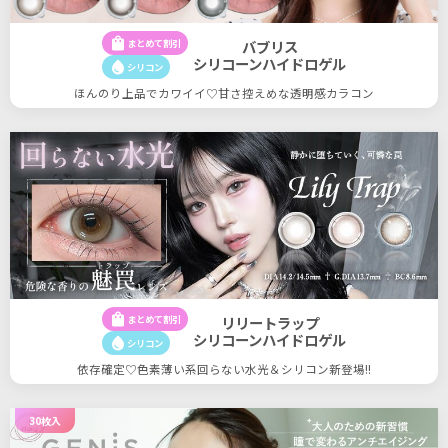
shopping_bag
まとめて割引
バブリス
シリコーンハイドロゲル
water_drop
シリコン
ほんのり上品でカワイイ♡甘さ控えめな透明感カラコン
shopping_bag
まとめて割引
リリートラップ
シリコーンハイドロゲル
water_drop
シリコン
依存確定♡色素薄い系回らない水光＆シリコン新登場!!
30枚入