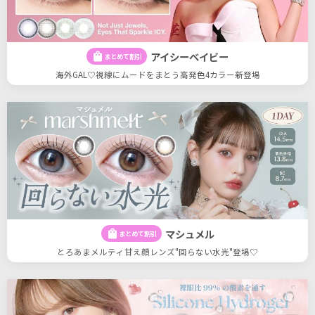
アイシーベイビー
shopping_bag
まとめて割引
海外GAL♡視線にムードをまとう高発色4カラー新登場
マシュメル
shopping_bag
まとめて割引
とろあまメルティ甘え顔レンズ"回らない水光"登場♡