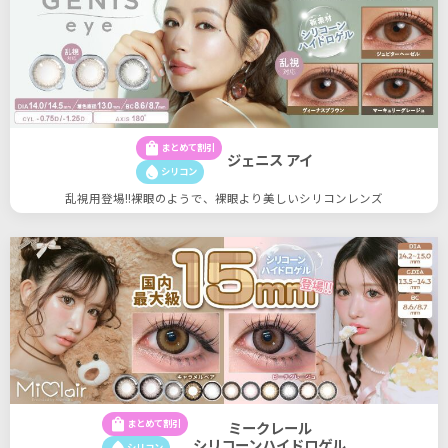
shopping_bag
まとめて割引
ジェニス アイ
water_drop
シリコン
乱視用登場!!裸眼のようで、裸眼より美しいシリコンレンズ
shopping_bag
まとめて割引
ミークレール
シリコーンハイドロゲル
water_drop
シリコン