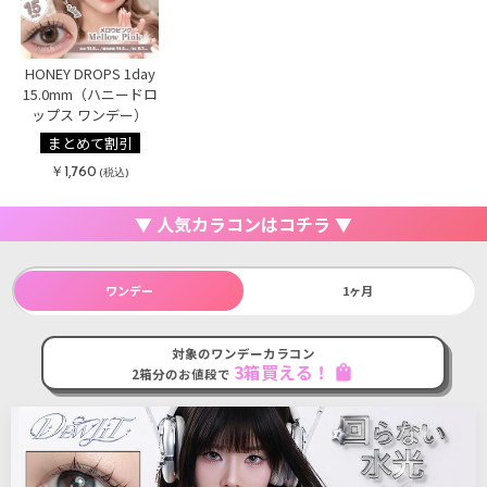
HONEY DROPS 1day
15.0mm（ハニードロ
ップス ワンデー）
まとめて割引
￥1,760
(税込)
▼ 人気カラコンはコチラ ▼
ワンデー
1ヶ月
対象のワンデーカラコン
3箱買える！
shopping_bag
2箱分のお値段で