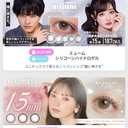
shopping_bag
まとめて割引
ミューム
シリコーンハイドロゲル
water_drop
シリコン
ユニセックスで使えるシリコンレンズ"瞳に輝きを"