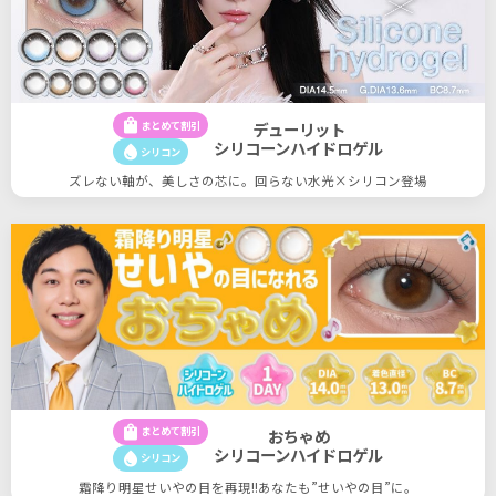
shopping_bag
まとめて割引
デューリット
シリコーンハイドロゲル
water_drop
シリコン
ズレない軸が、美しさの芯に。回らない水光×シリコン登場
shopping_bag
まとめて割引
おちゃめ
シリコーンハイドロゲル
water_drop
シリコン
霜降り明星せいやの目を再現!!あなたも”せいやの目”に。