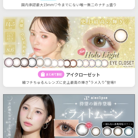
国内承認最大15mm♡今までにない唯一無二のナチュ盛り
アイクローゼット
shopping_bag
まとめて割引
細フチちゅるんレンズに史上最高の輝き"ラメ入り"登場!!