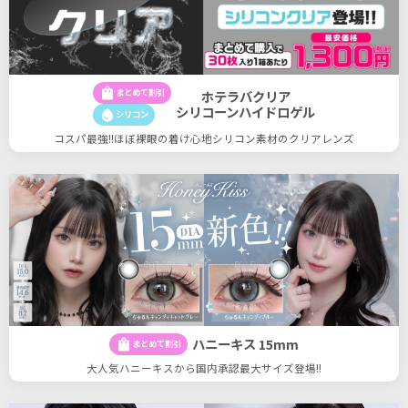
shopping_bag
まとめて割引
ホテラバクリア
シリコーンハイドロゲル
water_drop
シリコン
コスパ最強!!ほぼ裸眼の着け心地シリコン素材のクリアレンズ
ハニーキス 15mm
shopping_bag
まとめて割引
大人気ハニーキスから国内承認最大サイズ登場!!