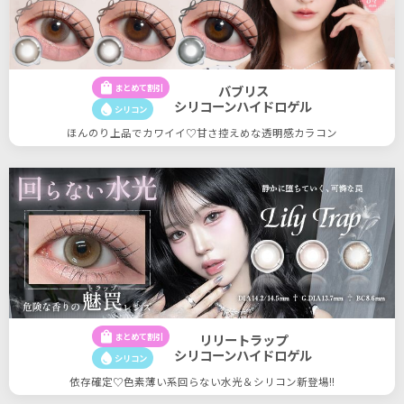
shopping_bag
まとめて割引
バブリス
シリコーンハイドロゲル
water_drop
シリコン
ほんのり上品でカワイイ♡甘さ控えめな透明感カラコン
shopping_bag
まとめて割引
リリートラップ
シリコーンハイドロゲル
water_drop
シリコン
依存確定♡色素薄い系回らない水光＆シリコン新登場!!