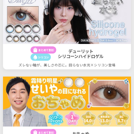
shopping_bag
まとめて割引
デューリット
シリコーンハイドロゲル
water_drop
シリコン
ズレない軸が、美しさの芯に。回らない水光×シリコン登場
shopping_bag
まとめて割引
おちゃめ