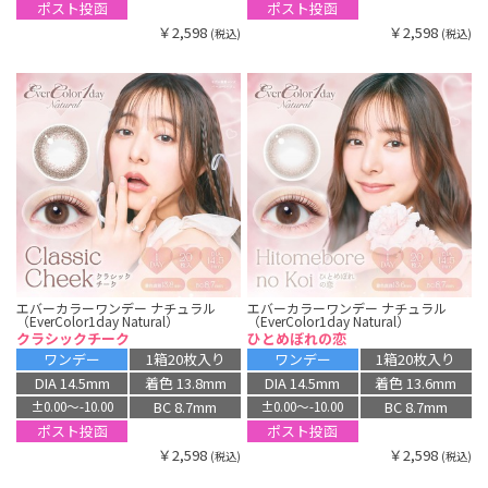
ポスト投函
ポスト投函
￥2,598
￥2,598
(税込)
(税込)
エバーカラーワンデー ナチュラル
エバーカラーワンデー ナチュラル
（EverColor1day Natural）
（EverColor1day Natural）
クラシックチーク
ひとめぼれの恋
ワンデー
1箱20枚入り
ワンデー
1箱20枚入り
DIA 14.5mm
着色 13.8mm
DIA 14.5mm
着色 13.6mm
BC 8.7mm
BC 8.7mm
±0.00〜-10.00
±0.00〜-10.00
ポスト投函
ポスト投函
￥2,598
￥2,598
(税込)
(税込)