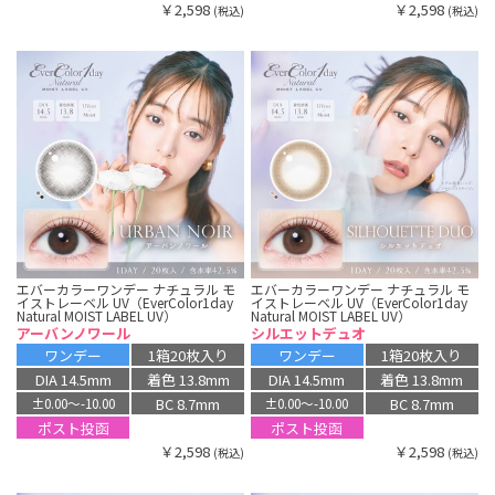
￥2,598
￥2,598
(税込)
(税込)
エバーカラーワンデー ナチュラル モ
エバーカラーワンデー ナチュラル モ
イストレーベル UV（EverColor1day
イストレーベル UV（EverColor1day
Natural MOIST LABEL UV）
Natural MOIST LABEL UV）
アーバンノワール
シルエットデュオ
ワンデー
1箱20枚入り
ワンデー
1箱20枚入り
DIA 14.5mm
着色 13.8mm
DIA 14.5mm
着色 13.8mm
BC 8.7mm
BC 8.7mm
±0.00〜-10.00
±0.00〜-10.00
ポスト投函
ポスト投函
￥2,598
￥2,598
(税込)
(税込)