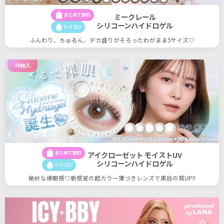
shopping_bag
まとめて割引
ミークレール
シリコーンハイドロゲル
water_drop
シリコン
ふんわり、ちゅるん、デカ盛りがそろったわがまま5サイズ♡
30枚入
shopping_bag
まとめて割引
アイクローゼット モイストUV
シリコーンハイドロゲル
water_drop
シリコン
絶妙な裸眼感♡新感覚の超カラー薄づきレンズで黒目の質UP!!
35
35
件