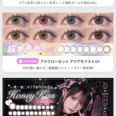
リアル虹彩×回らない水光レンズ海外ガールの強めeyeに
アイクローゼット アクアモイストUV
shopping_bag
まとめて割引
2次元級に盛れる♡超超超ハイトーンカラー新登場!!