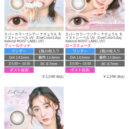
エバーカラーワンデー ナチュラル モ
エバーカラーワンデー ナチュラル モ
イストレーベル UV（EverColor1day
イストレーベル UV（EverColor1day
Natural MOIST LABEL UV）
Natural MOIST LABEL UV）
フィールグッド
ローズミューズ
ワンデー
1箱20枚入り
ワンデー
1箱20枚入り
DIA 14.5mm
着色 13.6mm
DIA 14.5mm
着色 13.8mm
BC 8.7mm
BC 8.7mm
±0.00〜-10.00
±0.00〜-10.00
ポスト投函
ポスト投函
￥2,598
￥2,598
(税込)
(税込)