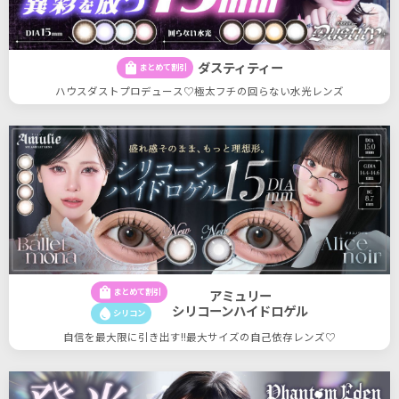
ダスティティー
shopping_bag
まとめて割引
ハウスダストプロデュース♡極太フチの回らない水光レンズ
shopping_bag
まとめて割引
アミュリー
シリコーンハイドロゲル
water_drop
シリコン
自信を最大限に引き出す!!最大サイズの自己依存レンズ♡