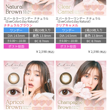
エバーカラーワンデー ナチュラル
エバーカラーワンデー ナチュラル
（EverColor1day Natural）
（EverColor1day Natural）
ナチュラルブラウン
クリアキャメル
ワンデー
1箱20枚入り
ワンデー
1箱20枚入り
DIA 14.5mm
着色 13.8mm
DIA 14.5mm
着色 13.8mm
BC 8.7mm
BC 8.7mm
±0.00〜-10.00
±0.00〜-10.00
ポスト投函
ポスト投函
￥2,598
￥2,598
(税込)
(税込)