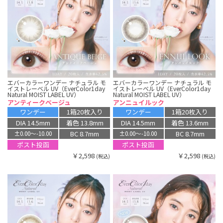
エバーカラーワンデー ナチュラル モ
エバーカラーワンデー ナチュラル モ
イストレーベル UV（EverColor1day
イストレーベル UV（EverColor1day
Natural MOIST LABEL UV）
Natural MOIST LABEL UV）
アンティークベージュ
アンニュイルック
ワンデー
1箱20枚入り
ワンデー
1箱20枚入り
DIA 14.5mm
着色 13.8mm
DIA 14.5mm
着色 13.6mm
BC 8.7mm
BC 8.7mm
±0.00〜-10.00
±0.00〜-10.00
ポスト投函
ポスト投函
￥2,598
￥2,598
(税込)
(税込)