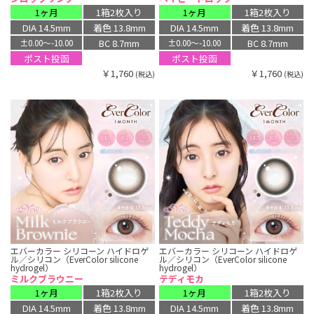
1ヶ月
1箱2枚入り
1ヶ月
1箱2枚入り
DIA 14.5mm
着色 13.8mm
DIA 14.5mm
着色 13.8mm
BC 8.7mm
BC 8.7mm
±0.00〜-10.00
±0.00〜-10.00
ポスト投函
ポスト投函
￥1,760
￥1,760
(税込)
(税込)
エバーカラー シリコーン ハイドロゲ
エバーカラー シリコーン ハイドロゲ
ル／シリコン（EverColor silicone
ル／シリコン（EverColor silicone
hydrogel）
hydrogel）
ミルクブラウニー
テディモカ
1ヶ月
1箱2枚入り
1ヶ月
1箱2枚入り
DIA 14.5mm
着色 13.8mm
DIA 14.5mm
着色 13.8mm