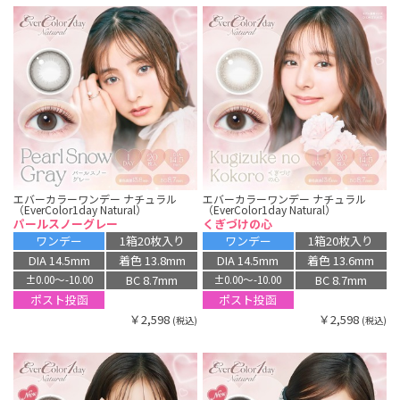
エバーカラーワンデー ナチュラル
エバーカラーワンデー ナチュラル
（EverColor1day Natural）
（EverColor1day Natural）
パールスノーグレー
くぎづけの心
ワンデー
1箱20枚入り
ワンデー
1箱20枚入り
DIA 14.5mm
着色 13.8mm
DIA 14.5mm
着色 13.6mm
BC 8.7mm
BC 8.7mm
±0.00〜-10.00
±0.00〜-10.00
ポスト投函
ポスト投函
￥2,598
￥2,598
(税込)
(税込)