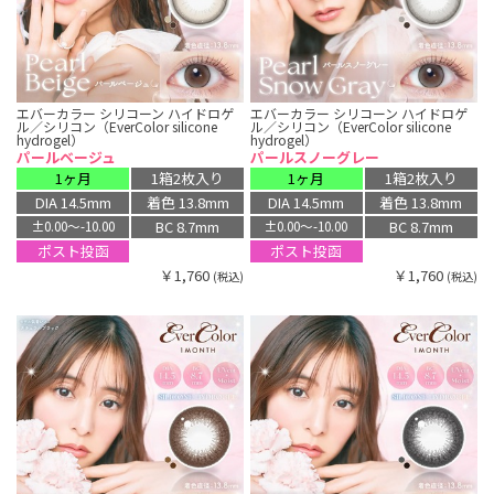
エバーカラー シリコーン ハイドロゲ
エバーカラー シリコーン ハイドロゲ
ル／シリコン（EverColor silicone
ル／シリコン（EverColor silicone
hydrogel）
hydrogel）
パールベージュ
パールスノーグレー
1ヶ月
1箱2枚入り
1ヶ月
1箱2枚入り
DIA 14.5mm
着色 13.8mm
DIA 14.5mm
着色 13.8mm
BC 8.7mm
BC 8.7mm
±0.00〜-10.00
±0.00〜-10.00
ポスト投函
ポスト投函
￥1,760
￥1,760
(税込)
(税込)