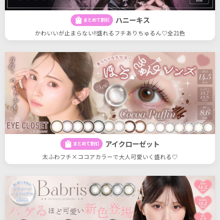
ハニーキス
shopping_bag
まとめて割引
かわいいが止まらない!!盛れるフチありちゅるん♡全21色
アイクローゼット
shopping_bag
まとめて割引
太ふわフチ×ココアカラーで大人可愛いく盛れる♡