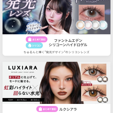
shopping_bag
まとめて割引
ファントムエデン
シリコーンハイドロゲル
water_drop
シリコン
ちゅるんと輝く"発光デザイン"のシリコンレンズ
ルクシアラ
shopping_bag
まとめて割引