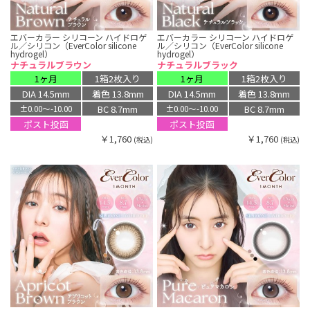
エバーカラー シリコーン ハイドロゲ
エバーカラー シリコーン ハイドロゲ
ル／シリコン（EverColor silicone
ル／シリコン（EverColor silicone
hydrogel）
hydrogel）
ナチュラルブラウン
ナチュラルブラック
1ヶ月
1箱2枚入り
1ヶ月
1箱2枚入り
DIA 14.5mm
着色 13.8mm
DIA 14.5mm
着色 13.8mm
BC 8.7mm
BC 8.7mm
±0.00〜-10.00
±0.00〜-10.00
ポスト投函
ポスト投函
￥1,760
￥1,760
(税込)
(税込)