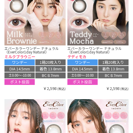
エバーカラーワンデー ナチュラル
エバーカラーワンデー ナチュラル
（EverColor1day Natural）
（EverColor1day Natural）
ミルクブラウニー
テディモカ
ワンデー
1箱20枚入り
ワンデー
1箱20枚入り
DIA 14.5mm
着色 13.8mm
DIA 14.5mm
着色 13.8mm
BC 8.7mm
BC 8.7mm
±0.00〜-10.00
±0.00〜-10.00
ポスト投函
ポスト投函
￥2,598
￥2,598
(税込)
(税込)