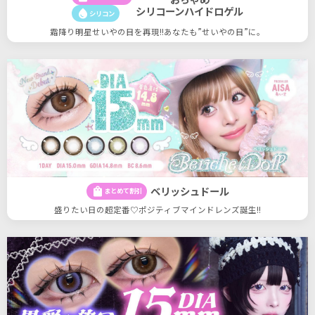
シリコーンハイドロゲル
water_drop
シリコン
霜降り明星せいやの目を再現!!あなたも”せいやの目”に。
ベリッシュドール
shopping_bag
まとめて割引
盛りたい日の超定番♡ポジティブマインドレンズ誕生!!