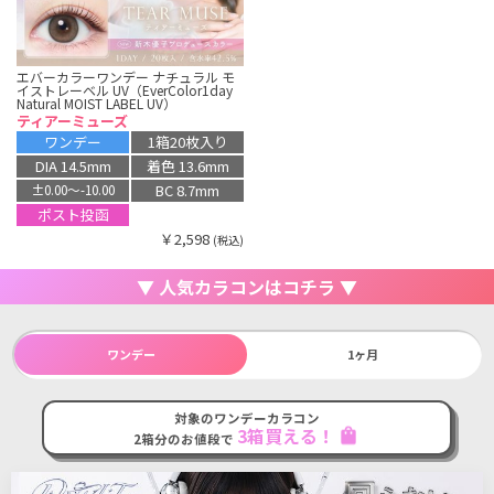
エバーカラーワンデー ナチュラル モ
イストレーベル UV（EverColor1day
Natural MOIST LABEL UV）
ティアーミューズ
ワンデー
1箱20枚入り
DIA 14.5mm
着色 13.6mm
BC 8.7mm
±0.00〜-10.00
ポスト投函
￥2,598
(税込)
▼ 人気カラコンはコチラ ▼
ワンデー
1ヶ月
対象のワンデーカラコン
3箱買える！
shopping_bag
2箱分のお値段で