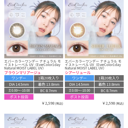
エバーカラーワンデー ナチュラル モ
エバーカラーワンデー ナチュラル モ
イストレーベル UV（EverColor1day
イストレーベル UV（EverColor1day
Natural MOIST LABEL UV）
Natural MOIST LABEL UV）
ブラウンマリアージュ
シアーリュール
ワンデー
1箱20枚入り
ワンデー
1箱20枚入り
DIA 14.5mm
着色 13.8mm
DIA 14.5mm
着色 13.8mm
BC 8.7mm
BC 8.7mm
±0.00〜-10.00
±0.00〜-10.00
ポスト投函
ポスト投函
￥2,598
￥2,598
(税込)
(税込)