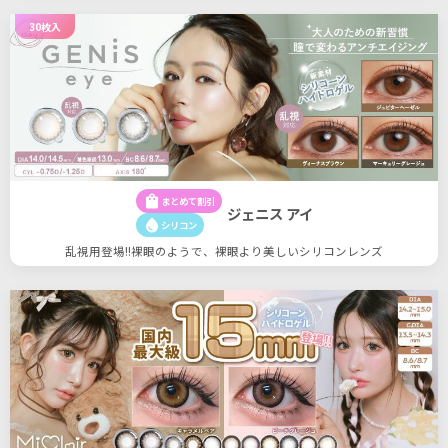
30枚入
shopping_bag
まとめて割引
ジェニス アイ
water_drop
シリコン
乱視用登場!!裸眼のようで、裸眼より美しいシリコンレンズ