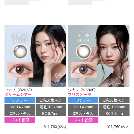
ワナフ（WANAF）
ワナフ（WANAF）
グリームシアー
ブリスオーラ
ワンデー
1箱10枚入り
ワンデー
1箱10枚入り
DIA 14.2mm
着色 13.2mm
DIA 14.2mm
着色 13.5mm
BC 8.7mm
BC 8.7mm
±0.00〜-8.00
±0.00〜-8.00
ポスト投函
ポスト投函
￥1,760
￥1,760
(税込)
(税込)