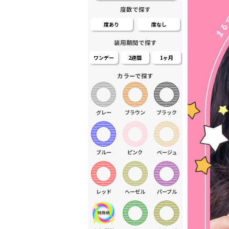
度数で探す
度あり
度なし
装用期間で探す
ワンデー
2週間
1ヶ月
カラーで探す
グレー
ブラウン
ブラック
ブルー
ピンク
ベージュ
レッド
ヘーゼル
パープル