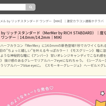
メル by リッチスタンダード ワンデー【MIKI】｜激安カラコン通販ホテラバ
by リッチスタンダード（MerMer by RICH STABDARD）
ワンデー｜14.0mm/14.2mm｜MIKI
ハーフカラコン『MerMer』に14.0mmの新色登場!! 秒でカワイくなれ
毎日の”ちょっと嬉しい”を叶える今っぽカラー！《モスグリーン》 瞳に
ような神秘的な瞳に《アンバー》 甘いオレンジキャンディでこなれ感を
》 抜け感のあるグレーでリアルハーフeyeになれちゃう。《シーブルー
うリアルハーフblue eyeに。 《スモーキーグレージュ》 ヘーゼル×