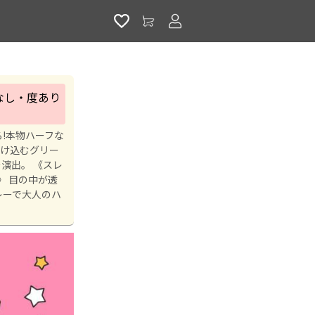
アカウントサービス
｜度なし・度あり
る!本物ハーフな
溶け込むグリー
演出。 《スレ
》 目の中が透
グレーで大人のハ