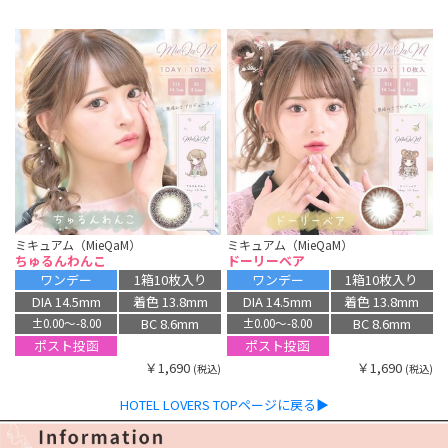
ミキュアム（MieQaM）
ミキュアム（MieQaM）
ちゅるんわんこ
ドーリーベア
ワンデー
1箱10枚入り
ワンデー
1箱10枚入り
DIA 14.5mm
着色 13.8mm
DIA 14.5mm
着色 13.8mm
BC 8.6mm
BC 8.6mm
±0.00〜-8.00
±0.00〜-8.00
ポスト投函
ポスト投函
￥1,690
￥1,690
(税込)
(税込)
HOTEL LOVERS TOPページに戻る▶