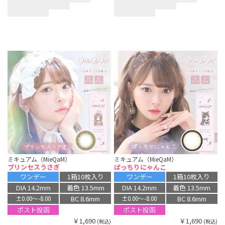
ミキュアム（MieQaM）
ミキュアム（MieQaM）
プリンセスうさぎ
ぱっちりにゃんこ
ワンデー
1箱10枚入り
ワンデー
1箱10枚入り
DIA 14.2mm
着色 13.5mm
DIA 14.2mm
着色 13.5mm
BC 8.6mm
BC 8.6mm
±0.00〜-8.00
±0.00〜-8.00
ポスト投函
ポスト投函
￥1,690
￥1,690
(税込)
(税込)