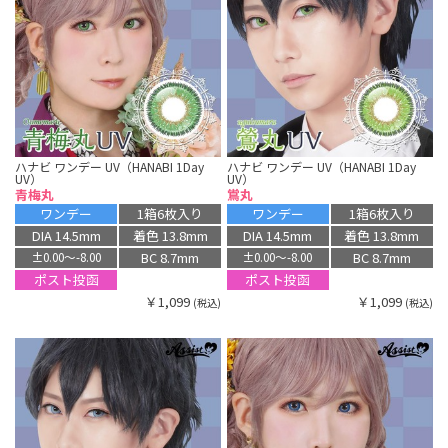
ハナビ ワンデー UV（HANABI 1Day
ハナビ ワンデー UV（HANABI 1Day
UV）
UV）
青梅丸
鴬丸
ワンデー
1箱6枚入り
ワンデー
1箱6枚入り
DIA 14.5mm
着色 13.8mm
DIA 14.5mm
着色 13.8mm
BC 8.7mm
BC 8.7mm
±0.00〜-8.00
±0.00〜-8.00
ポスト投函
ポスト投函
￥1,099
￥1,099
(税込)
(税込)