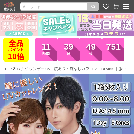
終了
11
39
48
106
まで
残り
時間
分
秒
TOP
ハナビ ワンデー UV｜度あり・度なしカラコン｜14.5mm｜激安カラコン通販ホテラバ