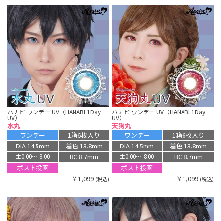
ハナビ ワンデー UV（HANABI 1Day
ハナビ ワンデー UV（HANABI 1Day
UV）
UV）
水丸
天狗丸
ワンデー
1箱6枚入り
ワンデー
1箱6枚入り
DIA 14.5mm
着色 13.8mm
DIA 14.5mm
着色 13.8mm
BC 8.7mm
BC 8.7mm
±0.00〜-8.00
±0.00〜-8.00
ポスト投函
ポスト投函
￥1,099
￥1,099
(税込)
(税込)