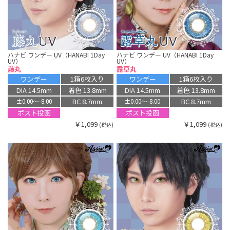
ハナビ ワンデー UV（HANABI 1Day
ハナビ ワンデー UV（HANABI 1Day
UV）
UV）
藤丸
露草丸
ワンデー
1箱6枚入り
ワンデー
1箱6枚入り
DIA 14.5mm
着色 13.8mm
DIA 14.5mm
着色 13.8mm
BC 8.7mm
BC 8.7mm
±0.00〜-8.00
±0.00〜-8.00
ポスト投函
ポスト投函
￥1,099
￥1,099
(税込)
(税込)