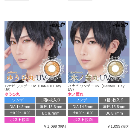
ハナビ ワンデー UV（HANABI 1Day
ハナビ ワンデー UV（HANABI 1Day
UV）
UV）
ゆうひ丸
木ノ葉丸
ワンデー
1箱6枚入り
ワンデー
1箱6枚入り
DIA 14.5mm
着色 13.8mm
DIA 14.5mm
着色 13.8mm
BC 8.7mm
BC 8.7mm
±0.00〜-8.00
±0.00〜-8.00
ポスト投函
ポスト投函
￥1,099
￥1,099
(税込)
(税込)