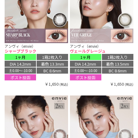
アンヴィ（envie）
アンヴィ（envie）
シャープブラック
ヴェールグレージュ
1ヶ月
1箱2枚入り
1ヶ月
1箱2枚入り
DIA 14.2mm
着色 13.3mm
DIA 14.2mm
着色 13.5mm
BC 8.6mm
BC 8.6mm
±0.00〜-10.00
±0.00〜-10.00
ポスト投函
ポスト投函
￥1,650
￥1,650
(税込)
(税込)