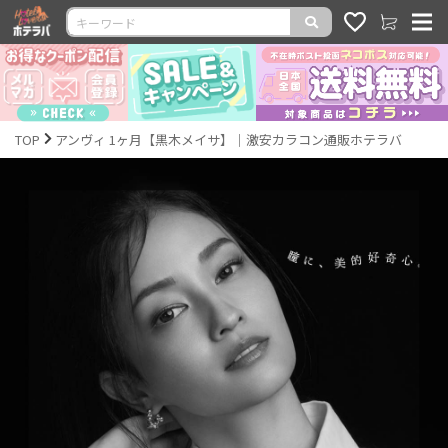
TOP
アンヴィ 1ヶ月【黒木メイサ】｜激安カラコン通販ホテラバ