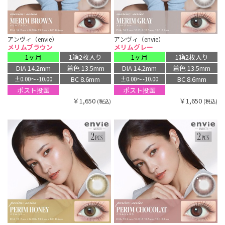
アンヴィ（envie）
アンヴィ（envie）
メリムブラウン
メリムグレー
1ヶ月
1箱2枚入り
1ヶ月
1箱2枚入り
DIA 14.2mm
着色 13.5mm
DIA 14.2mm
着色 13.5mm
BC 8.6mm
BC 8.6mm
±0.00〜-10.00
±0.00〜-10.00
ポスト投函
ポスト投函
￥1,650
￥1,650
(税込)
(税込)