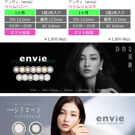
アンヴィ（envie）
アンヴィ（envie）
ペリムハニー
ペリムショコラ
1ヶ月
1箱2枚入り
1ヶ月
1箱2枚入り
DIA 14.2mm
着色 13.5mm
DIA 14.2mm
着色 13.5mm
BC 8.6mm
BC 8.6mm
±0.00〜-10.00
±0.00〜-10.00
ポスト投函
ポスト投函
￥1,650
￥1,650
(税込)
(税込)