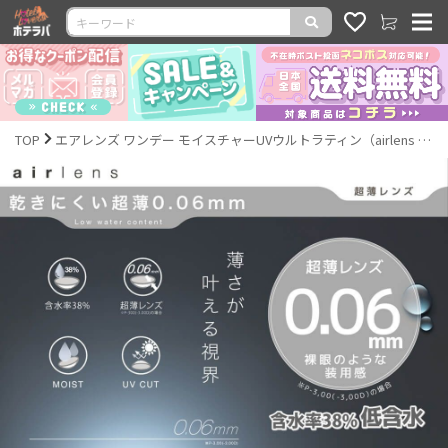
TOP
エアレンズ ワンデー モイスチャーUVウルトラティン（airlens 1day moisture UV Ultra-thin）｜度ありクリアコンタクト ワンデー｜14.0mm｜激安カラコン通販ホテラバ