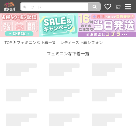
TOP
フェミニンな下着一覧｜レディース下着シフォン
フェミニンな下着一覧