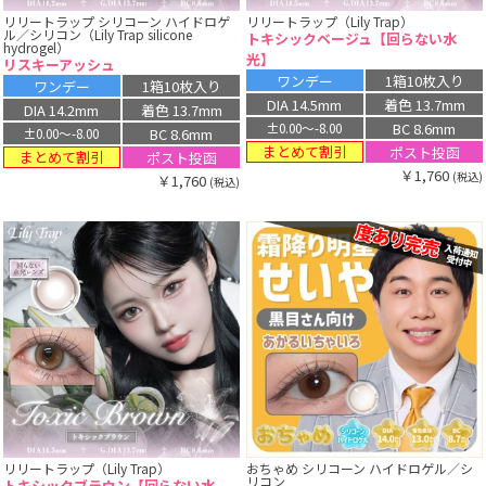
リリートラップ シリコーン ハイドロゲ
リリートラップ（Lily Trap）
ル／シリコン（Lily Trap silicone
トキシックベージュ【回らない水
hydrogel）
光】
リスキーアッシュ
ワンデー
1箱10枚入り
ワンデー
1箱10枚入り
DIA 14.5mm
着色 13.7mm
DIA 14.2mm
着色 13.7mm
BC 8.6mm
±0.00〜-8.00
BC 8.6mm
±0.00〜-8.00
まとめて割引
ポスト投函
まとめて割引
ポスト投函
￥1,760
(税込)
￥1,760
(税込)
リリートラップ（Lily Trap）
おちゃめ シリコーン ハイドロゲル／シ
リコン
トキシックブラウン【回らない水