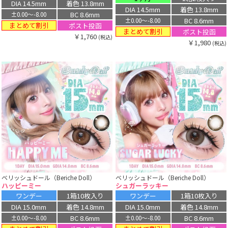
DIA 14.5mm
着色 13.8mm
DIA 14.5mm
着色 13.8mm
BC 8.6mm
±0.00〜-8.00
BC 8.6mm
±0.00〜-8.00
まとめて割引
ポスト投函
まとめて割引
ポスト投函
￥1,760
(税込)
￥1,980
(税込)
ベリッシュドール（Beriche Doll）
ベリッシュドール（Beriche Doll）
ハッピーミー
シュガーラッキー
ワンデー
1箱10枚入り
ワンデー
1箱10枚入り
DIA 15.0mm
着色 14.8mm
DIA 15.0mm
着色 14.8mm
BC 8.6mm
BC 8.6mm
±0.00〜-8.00
±0.00〜-8.00