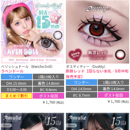
ベリッシュドール（Beriche Doll）
ダスティティー（Dustity）
ラベンドール
断罪レッド【回らない水光／8月中旬
発売予定】
ワンデー
1箱10枚入り
ワンデー
1箱10枚入り
DIA 15.0mm
着色 14.8mm
DIA 14.5mm
着色 14.0mm
BC 8.6mm
±0.00〜-8.00
BC 8.7mm
ポスト投函
まとめて割引
ポスト投函
￥1,760
￥1,760
(税込)
(税込)