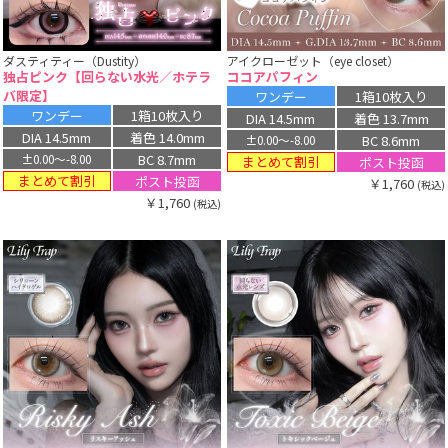
ダスティティー（Dustity）
アイクローゼット（eye closet）
独占ピンク【回らない水光／ホテラ
ココアパフィン
バ限定】
ワンデー
1箱10枚入り
ワンデー
1箱10枚入り
DIA 14.5mm
着色 13.7mm
DIA 14.5mm
着色 14.0mm
BC 8.6mm
±0.00〜-8.00
BC 8.7mm
±0.00〜-8.00
まとめて割引
ポスト投函
まとめて割引
ポスト投函
￥1,760
(税込)
￥1,760
(税込)