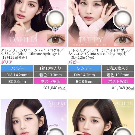
アトゥリア シリコーン ハイドロゲル／
アトゥリア シリコーン ハイドロゲル／
シリコン（Aturia silicone hydrogel）
シリコン（Aturia silicone hydrogel）
【8月12日発売】
【8月12日発売】
ダリア
パピー
ワンデー
1箱10枚入り
ワンデー
1箱10枚入り
DIA 14.2mm
着色 13.3mm
DIA 14.2mm
着色 13.3mm
BC 8.6mm
ポスト投函
BC 8.6mm
ポスト投函
￥1,848
￥1,848
(税込)
(税込)