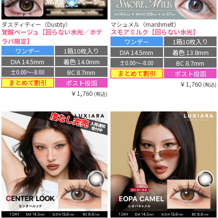
ダスティティー（Dustity）
マシュメル（marshmelt）
覚醒ベージュ【回らない水光／ホテ
スモアミルク【回らない水光】
ラバ限定】
ワンデー
1箱10枚入り
ワンデー
1箱10枚入り
DIA 14.5mm
着色 13.8mm
DIA 14.5mm
着色 14.0mm
BC 8.7mm
±0.00〜-8.00
BC 8.7mm
±0.00〜-8.00
まとめて割引
ポスト投函
まとめて割引
ポスト投函
￥1,760
(税込)
￥1,760
(税込)