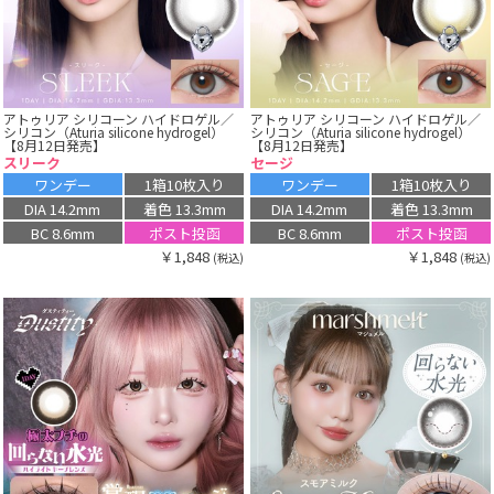
アトゥリア シリコーン ハイドロゲル／
アトゥリア シリコーン ハイドロゲル／
シリコン（Aturia silicone hydrogel）
シリコン（Aturia silicone hydrogel）
【8月12日発売】
【8月12日発売】
スリーク
セージ
ワンデー
1箱10枚入り
ワンデー
1箱10枚入り
DIA 14.2mm
着色 13.3mm
DIA 14.2mm
着色 13.3mm
BC 8.6mm
ポスト投函
BC 8.6mm
ポスト投函
￥1,848
￥1,848
(税込)
(税込)