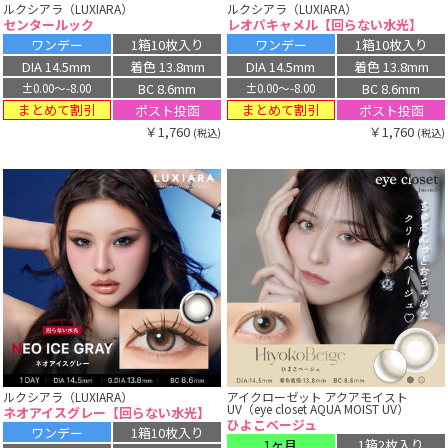
ルクシアラ（LUXIARA）
ルクシアラ（LUXIARA）
センタールック
レオパキャメル【回らない水光】
ワンデー
1箱10枚入り
ワンデー
1箱10枚入り
DIA 14.5mm
着色 13.8mm
DIA 14.5mm
着色 13.8mm
BC 8.6mm
BC 8.6mm
±0.00〜-8.00
±0.00〜-8.00
まとめて割引
まとめて割引
ポスト投函
ポスト投函
￥1,760
￥1,760
(税込)
(税込)
ルクシアラ（LUXIARA）
アイクローゼット アクアモイスト
UV（eye closet AQUA MOIST UV）
ネオアイスグレー【回らない水光】
ひよこベージュ
ワンデー
1箱10枚入り
1ヶ月
1箱2枚入り