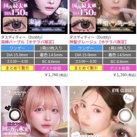
ダスティティー（Dustity）
ダスティティー（Dustity）
束縛パープル【ホテラバ限定】
神聖グレージュ【ホテラバ限定】
ワンデー
1箱10枚入り
ワンデー
1箱10枚入り
DIA 15.0mm
着色 14.5mm
DIA 15.0mm
着色 14.5mm
BC 8.6mm
BC 8.6mm
±0.00〜-8.00
±0.00〜-8.00
まとめて割引
まとめて割引
ポスト投函
ポスト投函
￥1,760
￥1,760
(税込)
(税込)