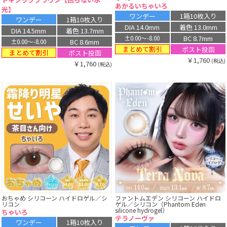
あかるいちゃいろ
光】
ワンデー
1箱10枚入り
ワンデー
1箱10枚入り
DIA 14.0mm
着色 13.0mm
DIA 14.5mm
着色 13.7mm
BC 8.7mm
±0.00〜-8.00
BC 8.6mm
±0.00〜-8.00
まとめて割引
ポスト投函
まとめて割引
ポスト投函
￥1,760
(税込)
￥1,760
(税込)
おちゃめ シリコーン ハイドロゲル／シ
ファントムエデン シリコーン ハイドロ
リコン
ゲル／シリコン（Phantom Eden
silicone hydrogel）
ちゃいろ
テラノーヴァ
ワンデー
1箱10枚入り