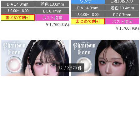
ワンデー
1箱10枚入り
DIA 14.0mm
着色 13.0mm
DIA 14.0mm
着色 13.4mm
BC 8.7mm
±0.00〜-8.00
BC 8.7mm
±0.00〜-8.00
まとめて割引
ポスト投函
まとめて割引
ポスト投函
￥1,760
(税込)
￥1,760
(税込)
32
2,570
件
ファントムエデン シリコーン ハイドロ
ファントムエデン シリコーン ハイドロ
ゲル／シリコン（Phantom Eden
ゲル／シリコン（Phantom Eden
silicone hydrogel）
silicone hydrogel）
ピンクペガサス
スタープラチナ
ワンデー
1箱10枚入り
ワンデー
1箱10枚入り
DIA 14.0mm
着色 13.4mm
DIA 14.0mm
着色 13.4mm