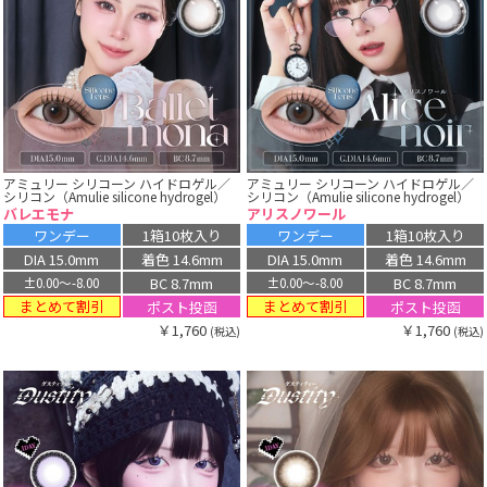
アミュリー シリコーン ハイドロゲル／
アミュリー シリコーン ハイドロゲル／
シリコン（Amulie silicone hydrogel）
シリコン（Amulie silicone hydrogel）
バレエモナ
アリスノワール
ワンデー
1箱10枚入り
ワンデー
1箱10枚入り
DIA 15.0mm
着色 14.6mm
DIA 15.0mm
着色 14.6mm
BC 8.7mm
BC 8.7mm
±0.00〜-8.00
±0.00〜-8.00
まとめて割引
まとめて割引
ポスト投函
ポスト投函
￥1,760
￥1,760
(税込)
(税込)