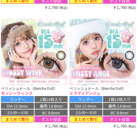
まとめて割引
まとめて割引
ポスト投函
ポスト投函
￥1,760
￥1,760
(税込)
(税込)
ベリッシュドール（Beriche Doll）
ベリッシュドール（Beriche Doll）
モッシーウィンク
ミスティアンジュ
ワンデー
1箱10枚入り
ワンデー
1箱10枚入り
DIA 15.0mm
着色 14.8mm
DIA 15.0mm
着色 14.8mm
BC 8.6mm
BC 8.6mm
±0.00〜-8.00
±0.00〜-8.00
まとめて割引
まとめて割引
ポスト投函
ポスト投函
￥1,760
￥1,760
(税込)
(税込)