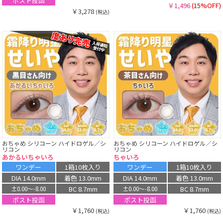
ポスト投函
￥1,496
(15%OFF)
￥3,278
(税込)
おちゃめ シリコーン ハイドロゲル／シ
おちゃめ シリコーン ハイドロゲル／シ
リコン
リコン
あかるいちゃいろ
ちゃいろ
ワンデー
1箱10枚入り
ワンデー
1箱10枚入り
DIA 14.0mm
着色 13.0mm
DIA 14.0mm
着色 13.0mm
BC 8.7mm
BC 8.7mm
±0.00〜-8.00
±0.00〜-8.00
ポスト投函
ポスト投函
￥1,760
￥1,760
(税込)
(税込)