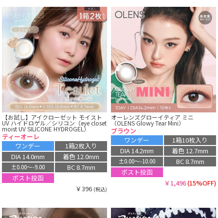
【お試し】アイクローゼット モイスト
オーレンズグローイティア ミニ
UV ハイドロゲル／シリコン（eye closet
（OLENS Glowy Tear Mini）
moist UV SILICONE HYDROGEL）
ブラウン
ティーオーレ
ワンデー
1箱10枚入り
ワンデー
1箱2枚入り
DIA 14.2mm
着色 12.7mm
DIA 14.0mm
着色 12.0mm
BC 8.7mm
±0.00〜-10.00
BC 8.7mm
±0.00〜-9.00
ポスト投函
ポスト投函
￥1,496
(15%OFF)
￥396
(税込)