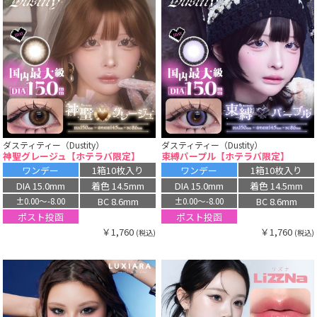
ダスティティー（Dustity）
ダスティティー（Dustity）
神聖グレージュ【ホテラバ限定】
束縛パープル【ホテラバ限定】
ワンデー
1箱10枚入り
ワンデー
1箱10枚入り
DIA 15.0mm
着色 14.5mm
DIA 15.0mm
着色 14.5mm
BC 8.6mm
BC 8.6mm
±0.00〜-8.00
±0.00〜-8.00
ポスト投函
ポスト投函
￥1,760
￥1,760
(税込)
(税込)