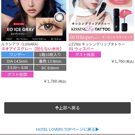
ルクシアラ（LUXIARA）
LiZZNa キッシングリップタトゥー
ネオアイスグレー【回らない水光】
01 ウィスパー
ワンデー
1箱10枚入り
ポスト投函
￥1,760
DIA 14.5mm
着色 13.8mm
(税込)
BC 8.6mm
±0.00〜-8.00
ポスト投函
￥1,760
(税込)
上部へ戻る
HOTEL LOVERS TOPページに戻る▶