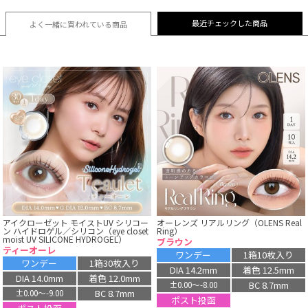
最近チェックした商品
よく一緒に買われている
商品
アイクローゼット モイストUV シリコー
オーレンズ リアルリング（OLENS Real
ン ハイドロゲル／シリコン（eye closet
Ring）
moist UV SILICONE HYDROGEL）
ブラウン
ティーオーレ
ワンデー
1箱10枚入り
ワンデー
1箱30枚入り
DIA 14.2mm
着色 12.5mm
DIA 14.0mm
着色 12.0mm
BC 8.7mm
±0.00〜-8.00
BC 8.7mm
±0.00〜-9.00
ポスト投函