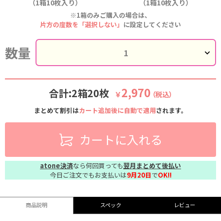
（1箱10枚入り）
（1箱10枚入り）
※1箱のみご購入の場合は、
片方の度数を「選択しない」
に設定してください
数量
2,970
合計:2箱20枚
￥
（税込）
まとめて割引は
カート追加後に自動で適用
されます。
カートに入れる
atone決済
なら何回買っても
翌月まとめて後払い
今日ご注文でもお支払いは
9月20日
で
OK!!
商品説明
スペック
レビュー