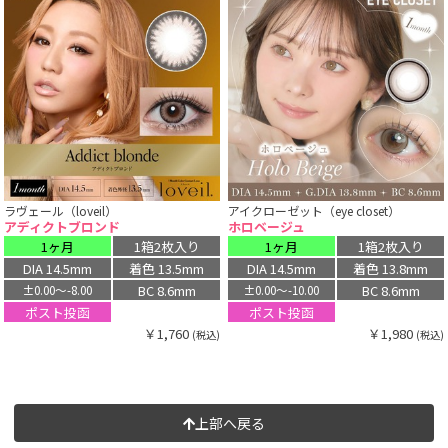
ラヴェール（loveil）
アイクローゼット（eye closet）
アディクトブロンド
ホロベージュ
1ヶ月
1箱2枚入り
1ヶ月
1箱2枚入り
DIA 14.5mm
着色 13.5mm
DIA 14.5mm
着色 13.8mm
BC 8.6mm
BC 8.6mm
±0.00〜-8.00
±0.00〜-10.00
ポスト投函
ポスト投函
￥1,760
￥1,980
(税込)
(税込)
上部へ戻る