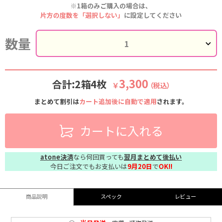
※1箱のみご購入の場合は、
片方の度数を「選択しない」
に設定してください
数量
3,300
合計:2箱4枚
￥
（税込）
まとめて割引は
カート追加後に自動で適用
されます。
カートに入れる
atone決済
なら何回買っても
翌月まとめて後払い
今日ご注文でもお支払いは
9月20日
で
OK!!
商品説明
スペック
レビュー