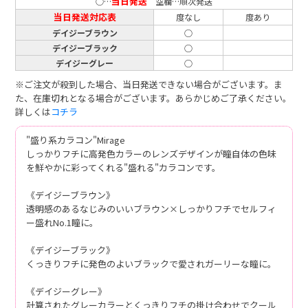
当日発送
○…
空欄…順次発送
当日発送対応表
度なし
度あり
デイジーブラウン
○
デイジーブラック
○
デイジーグレー
○
※ご注文が殺到した場合、当日発送できない場合がございます。ま
た、在庫切れとなる場合がございます。あらかじめご了承ください。
詳しくは
コチラ
"盛り系カラコン"Mirage
しっかりフチに高発色カラーのレンズデザインが瞳自体の色味
を鮮やかに彩ってくれる"盛れる"カラコンです。
《デイジーブラウン》
透明感のあるなじみのいいブラウン×しっかりフチでセルフィ
ー盛れNo.1瞳に。
《デイジーブラック》
くっきりフチに発色のよいブラックで愛されガーリーな瞳に。
《デイジーグレー》
計算されたグレーカラーとくっきりフチの掛け合わせでクール