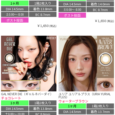
1ヶ月
1箱2枚入り
DIA 14.5mm
着色 14.0mm
DIA 14.5mm
着色 13.8mm
BC 8.7mm
±0.00〜-8.00
BC 8.7mm
±0.00〜-8.00
ポスト投函
ポスト投函
￥1,650
(税込)
￥1,650
(税込)
GAL NEVER DIE（ギャルネバーダイ）
ユリア ユリアルプラス（URIA YURIAL
PLUS）
チョコレート
ウォーターブラウン
1ヶ月
1箱2枚入り
1ヶ月
1箱2枚入り
DIA 14.5mm
着色 13.8mm
DIA 14.5mm
着色 13.7mm
BC 8.6mm
±0.00〜-10.00