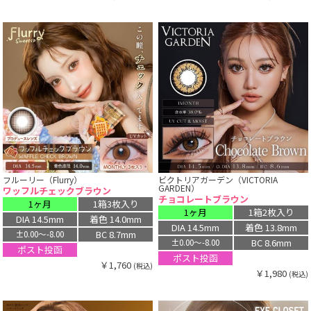
フルーリー（Flurry）
ビクトリアガーデン（VICTORIA
GARDEN）
ワッフルチェックブラウン
チョコレートブラウン
1ヶ月
1箱3枚入り
1ヶ月
1箱2枚入り
DIA 14.5mm
着色 14.0mm
DIA 14.5mm
着色 13.8mm
BC 8.7mm
±0.00〜-8.00
BC 8.6mm
±0.00〜-8.00
ポスト投函
ポスト投函
￥1,760
(税込)
￥1,980
(税込)