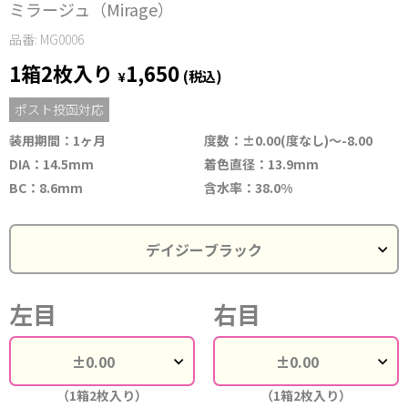
ミラージュ（Mirage）
品番: MG0006
1箱2枚入り
1,650
¥
(税込)
ポスト投函対応
装用期間：1ヶ月
度数：±0.00(度なし)～-8.00
DIA：14.5mm
着色直径：13.9mm
BC：8.6mm
含水率：38.0%
左目
右目
（1箱2枚入り）
（1箱2枚入り）