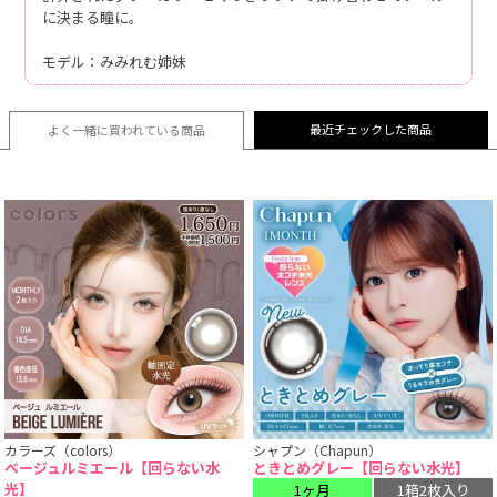
に決まる瞳に。
モデル：みみれむ姉妹
最近チェックした商品
よく一緒に買われている
商品
カラーズ（colors）
シャプン（Chapun）
ベージュルミエール【回らない水
ときとめグレー【回らない水光】
光】
1ヶ月
1箱2枚入り