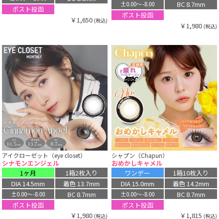
BC 8.7mm
±0.00〜-8.00
ポスト投函
ポスト投函
￥1,650
(税込)
￥1,980
(税込)
アイクローゼット（eye closet）
シャプン（Chapun）
シナモンエンジェル
おめかしキャメル
1ヶ月
1箱2枚入り
ワンデー
1箱10枚入り
DIA 14.5mm
着色 13.7mm
DIA 15.0mm
着色 14.2mm
BC 8.7mm
BC 8.7mm
±0.00〜-8.00
±0.00〜-8.00
ポスト投函
ポスト投函
￥1,980
￥1,815
(税込)
(税込)