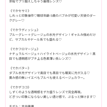
余裕でプリ越えしちゃう最強レンズ♡
《でかセサミ》
しれっと印象操作♡眼球年齢-5歳のバブみが可愛い天使のダー
クグレー♡
《でかラディッシュ》
ブルーグレー＋グレージュの水光デザイン！ギャルみ強めだけ
ど、サブカルやドール系でも盛れる♡
《でかフロマージュ》
ナチュラルベージュ＋ハイライトベージュの水光デザイン！黒
目でも透明感がブチ上る色素薄い系レンズ♡
《でかバター》
ダブル水光デザインで奥目でも黒目でも確実に光が入る♡
黄み感の無いイエベもブルベも使えるベージュカラー。
《でかデココ》
しずくのような透明感をデカ盛りレンズで完全再現。
どぎつい印象にならない美しい透け感で、ぷるっと弾けます♡
モデル：吉井美優