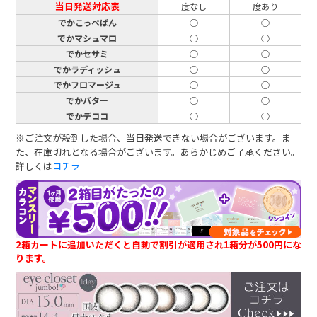
当日発送対応表
度なし
度あり
でかこっぺぱん
○
○
でかマシュマロ
○
○
でかセサミ
○
○
でかラディッシュ
○
○
でかフロマージュ
○
○
でかバター
○
○
でかデココ
○
○
※ご注文が殺到した場合、当日発送できない場合がございます。ま
た、在庫切れとなる場合がございます。あらかじめご了承ください。
詳しくは
コチラ
2箱カートに追加いただくと自動で割引が適用され1箱分が500円にな
ります。