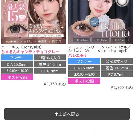
ハニーキス（Honey Kiss）
アミュリー シリコーン ハイドロゲル／
シリコン（Amulie silicone hydrogel）
ちゅるんキャンディチョコグレー
バレエモナ
ワンデー
1箱10枚入り
ワンデー
1箱10枚入り
DIA 15.0mm
着色 14.6mm
DIA 15.0mm
着色 14.6mm
BC 8.7mm
±0.00〜-10.00
BC 8.7mm
±0.00〜-8.00
ポスト投函
ポスト投函
￥1,760
(税込)
￥1,760
(税込)
上部へ戻る