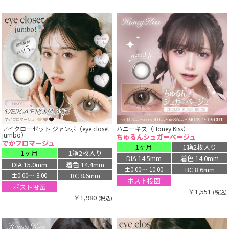
アイクローゼット ジャンボ（eye closet
ハニーキス（Honey Kiss）
jumbo）
ちゅるんシュガーベージュ
でかフロマージュ
1ヶ月
1箱2枚入り
1ヶ月
1箱2枚入り
DIA 14.5mm
着色 14.0mm
DIA 15.0mm
着色 14.4mm
BC 8.6mm
±0.00〜-10.00
BC 8.6mm
±0.00〜-8.00
ポスト投函
ポスト投函
￥1,551
(税込)
￥1,980
(税込)