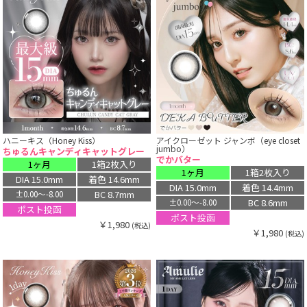
ハニーキス（Honey Kiss）
アイクローゼット ジャンボ（eye closet
jumbo）
ちゅるんキャンディキャットグレー
でかバター
1ヶ月
1箱2枚入り
1ヶ月
1箱2枚入り
DIA 15.0mm
着色 14.6mm
DIA 15.0mm
着色 14.4mm
BC 8.7mm
±0.00〜-8.00
BC 8.6mm
±0.00〜-8.00
ポスト投函
ポスト投函
￥1,980
(税込)
￥1,980
(税込)