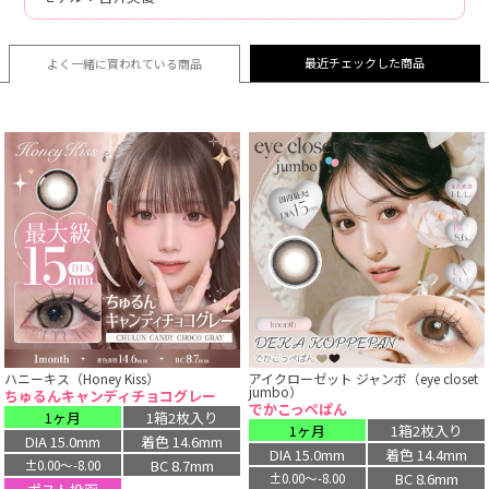
最近チェックした商品
よく一緒に買われている
商品
ハニーキス（Honey Kiss）
アイクローゼット ジャンボ（eye closet
jumbo）
ちゅるんキャンディチョコグレー
でかこっぺぱん
1ヶ月
1箱2枚入り
1ヶ月
1箱2枚入り
DIA 15.0mm
着色 14.6mm
DIA 15.0mm
着色 14.4mm
BC 8.7mm
±0.00〜-8.00
BC 8.6mm
±0.00〜-8.00