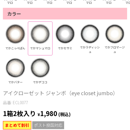
マロ
マロ
マロ
マロ
マロ
マロ
マ
カラー
でかラディッシ
でかフロマージ
でかこっぺぱん
でかマシュマロ
でかセサミ
ュ
ュ
でかバター
でかデココ
アイクローゼット ジャンボ（eye closet jumbo）
品番: ECL0077
1箱2枚入り
1,980
¥
(税込)
まとめて割引
ポスト投函対応