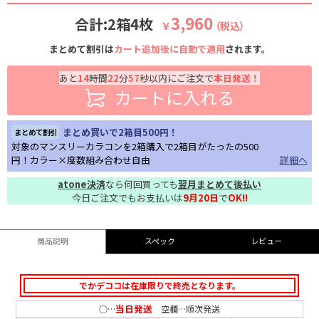
3,960
合計:2箱4枚
￥
（税込）
まとめて割引は
カート追加後に自動で適用
されます。
あと
14
時間
22
分
56
秒以内にご注文で
本日発送！
カートに入れる
まとめ買いで2箱目500円！
まとめて割引
対象のマンスリーカラコンを2箱購入で2箱目がたったの500
円！カラー×度数組み合わせ自由
詳細へ
atone決済
なら何回買っても
翌月まとめて後払い
今日ご注文でもお支払いは
9月20日
で
OK!!
商品説明
スペック
レビュー
でかデココは在庫限りで終売となります。
当日発送
○…
空欄…順次発送