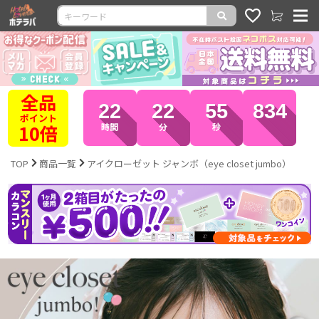
全品
22
22
54
944
ポイント
10倍
時間
分
秒
TOP
商品一覧
アイクローゼット ジャンボ（eye closet jumbo）