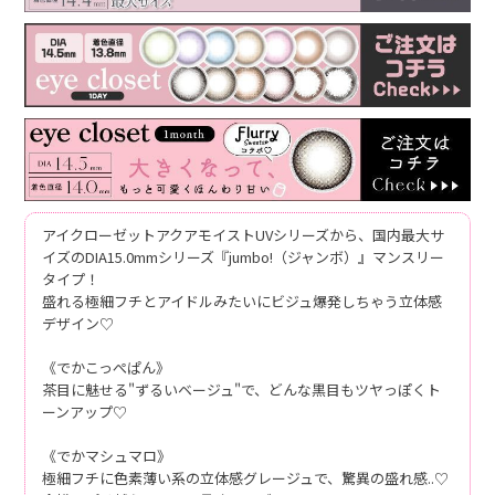
アイクローゼットアクアモイストUVシリーズから、国内最大サ
イズのDIA15.0mmシリーズ『jumbo!（ジャンボ）』マンスリー
タイプ！
盛れる極細フチとアイドルみたいにビジュ爆発しちゃう立体感
デザイン♡
《でかこっぺぱん》
茶目に魅せる"ずるいベージュ"で、どんな黒目もツヤっぽくト
ーンアップ♡
《でかマシュマロ》
極細フチに色素薄い系の立体感グレージュで、驚異の盛れ感..♡