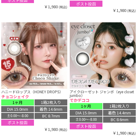
ポスト投函
ポスト投函
￥1,980
(税込)
￥1,980
(税込)
ハニードロップス（HONEY DROPS）
アイクローゼット ジャンボ（eye closet
jumbo）
チョコシェイク
でかデココ
1ヶ月
1箱2枚入り
1ヶ月
1箱2枚入り
DIA 15.0mm
着色 14.6mm
DIA 15.0mm
着色 14.4mm
BC 8.7mm
±0.00〜-8.00
BC 8.6mm
±0.00〜-8.00
ポスト投函
ポスト投函
￥1,980
(税込)
￥1,980
(税込)