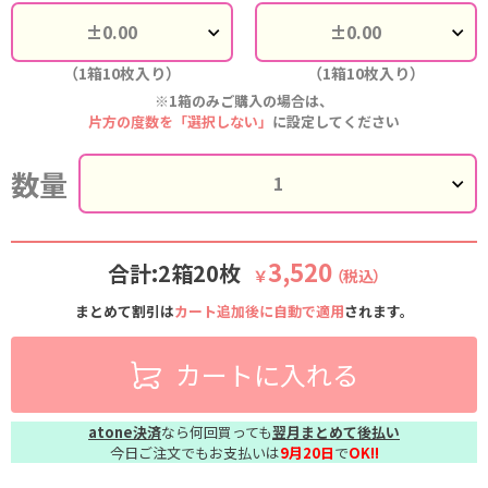
（1箱10枚入り）
（1箱10枚入り）
※1箱のみご購入の場合は、
片方の度数を「選択しない」
に設定してください
数量
3,520
合計:2箱20枚
￥
（税込）
まとめて割引は
カート追加後に自動で適用
されます。
カートに入れる
atone決済
なら何回買っても
翌月まとめて後払い
今日ご注文でもお支払いは
9月20日
で
OK!!