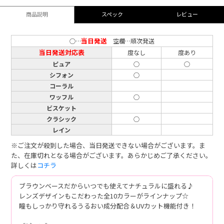
商品説明
スペック
レビュー
当日発送
○…
空欄…順次発送
当日発送対応表
度なし
度あり
ピュア
○
○
シフォン
○
コーラル
ワッフル
○
ビスケット
クラシック
○
レイン
※ご注文が殺到した場合、当日発送できない場合がございます。ま
た、在庫切れとなる場合がございます。あらかじめご了承ください。
詳しくは
コチラ
ブラウンベースだからいつでも使えてナチュラルに盛れる♪
レンズデザインもこだわった全10カラーがラインナップ☆
瞳もしっかり守れるうるおい成分配合＆UVカット機能付き！