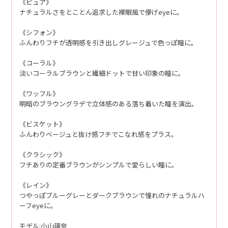
《ピュア》
ナチュラルさをとことん追求した裸眼風で儚げeyeに。
《シフォン》
ふんわりフチが透明感を引き出しグレージュで色っぽ瞳に。
《コーラル》
淡いコーラルブラウンと繊細ドットで甘い印象の瞳に。
《ワッフル》
明暗のブラウングラデで立体感のある落ち着いた瞳を演出。
《ビスケット》
ふんわりベージュと抜け感フチでこなれ感をプラス。
《クラシック》
フチありの定番ブラウンがシンプルで愛らしい瞳に。
《レイン》
つやっぽブルーグレーとダークブラウンで憧れのナチュラルハ
ーフeyeに。
モデル:小山璃奈