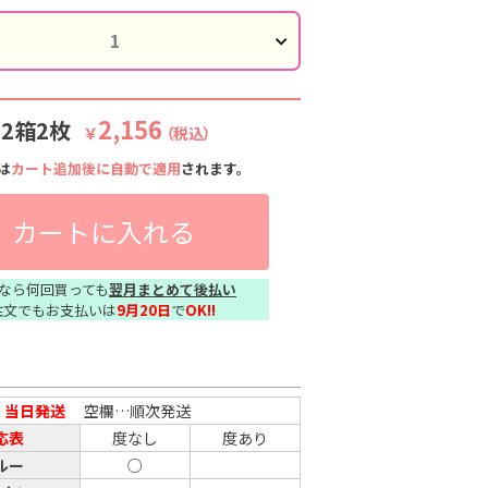
2,156
:2箱2枚
￥
（税込）
は
カート追加後に自動で適用
されます。
カートに入れる
なら何回買っても
翌月まとめて後払い
注文でもお支払いは
9月20日
で
OK!!
…
当日発送
空欄…順次発送
応表
度なし
度あり
ルー
○