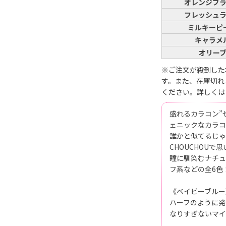
オレンジブ
フレッシュ
ミルキーピ
キャラメ
オリー
※ご注文が殺到した
す。また、在庫切れ
ください。詳しくは
盛れるカラコン”
ェニックなカラコ
誰かと似てるじゃ
CHOUCHOUで
瞳に馴染むナチュ
フ系などの全6色
《ベイビーブルー
ハーフのように発
なりすぎないマイ