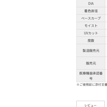
DIA
着色直径
ベースカーブ
モイスト
UVカット
度数
製造販売元
販売元
医療機器承認番
号
※ご使用前に添付文
レビュー