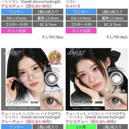
／シリコン（Dewlit silicone hydrogel）
リコン
デビルデュー【回らない水光】
ちゃいろ
ワンデー
1箱10枚入り
ワンデー
1箱10枚入り
DIA 14.5mm
着色 13.6mm
DIA 14.0mm
着色 13.0mm
BC 8.7mm
BC 8.7mm
±0.00〜-10.00
±0.00〜-8.00
ポスト投函
ポスト投函
￥1,760
￥1,760
(税込)
(税込)
デューリット シリコーン ハイドロゲル
デューリット シリコーン ハイドロゲル
／シリコン（Dewlit silicone hydrogel）
／シリコン（Dewlit silicone hydrogel）
グレーデュー【回らない水光】
デビルデュー【回らない水光】
ワンデー
1箱10枚入り
1ヶ月
1箱2枚入り