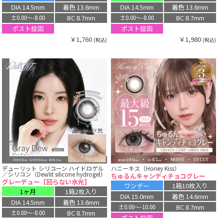
DIA 14.5mm
着色 13.6mm
DIA 14.5mm
着色 13.6mm
BC 8.7mm
BC 8.7mm
±0.00〜-8.00
±0.00〜-8.00
ポスト投函
ポスト投函
￥1,760
￥1,980
(税込)
(税込)
デューリット シリコーン ハイドロゲル
ハニーキス（Honey Kiss）
／シリコン（Dewlit silicone hydrogel）
ちゅるんキャンディチョコグレー
グレーデュー【回らない水光】
ワンデー
1箱10枚入り
1ヶ月
1箱2枚入り
DIA 15.0mm
着色 14.6mm
DIA 14.5mm
着色 13.6mm
BC 8.7mm
±0.00〜-10.00
BC 8.7mm
±0.00〜-8.00
ポスト投函