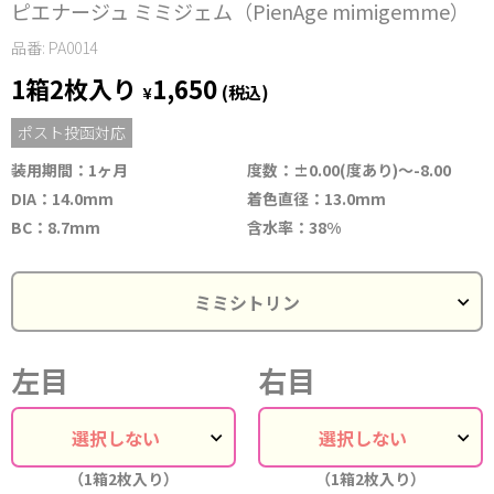
ピエナージュ ミミジェム（PienAge mimigemme）
品番: PA0014
1箱2枚入り
1,650
¥
(税込)
ポスト投函対応
装用期間：1ヶ月
度数：±0.00(度あり)〜-8.00
DIA：14.0mm
着色直径：13.0mm
BC：8.7mm
含水率：38%
左目
右目
（1箱2枚入り）
（1箱2枚入り）