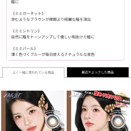
瞳に
《ミミガーネット》
滲むようなブラウンが裸眼より綺麗な瞳を演出
《ミミシトリン》
自然に瞳をトーンアップして優しい垢抜けた瞳に
《ミミパール》
薄く色づくブルーが毎日使えるナチュラルな発色
最近チェックした商品
よく一緒に買われている
商品