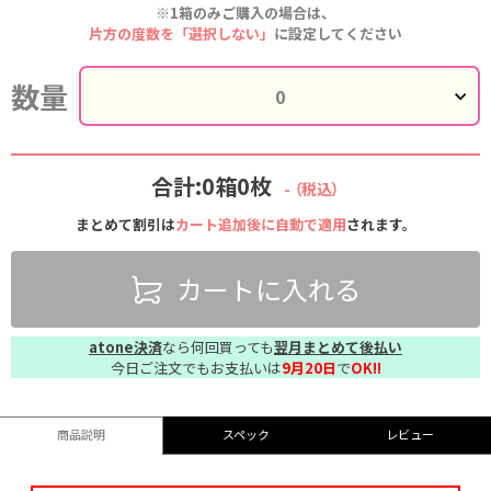
※1箱のみご購入の場合は、
片方の度数を「選択しない」
に設定してください
数量
合計:0箱0枚
-
（税込）
まとめて割引は
カート追加後に自動で適用
されます。
カートに入れる
atone決済
なら何回買っても
翌月まとめて後払い
今日ご注文でもお支払いは
9月20日
で
OK!!
商品説明
スペック
レビュー