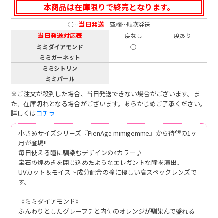
本商品は在庫限りで終売となります。
当日発送
○…
空欄…順次発送
当日発送対応表
度なし
度あり
ミミダイアモンド
○
ミミガーネット
ミミシトリン
ミミパール
※ご注文が殺到した場合、当日発送できない場合がございます。ま
た、在庫切れとなる場合がございます。あらかじめご了承ください。
詳しくは
コチラ
小さめサイズシリーズ『PienAge mimigemme』から待望の1ヶ
月が登場!!
毎日使える瞳に馴染むデザインの4カラー♪
宝石の煌めきを閉じ込めたようなエレガントな瞳を演出。
UVカット＆モイスト成分配合の瞳に優しい高スペックレンズで
す。
《ミミダイアモンド》
ふんわりとしたグレーフチと内側のオレンジが馴染んで盛れる