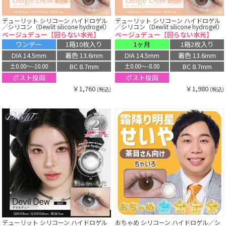
デューリット シリコーン ハイドロゲル
デューリット シリコーン ハイドロゲル
／シリコン（Dewlit silicone hydrogel）
／シリコン（Dewlit silicone hydrogel）
ベージュデュー【回らない水光】
ベージュデュー【回らない水光】
ワンデー
1箱10枚入り
1ヶ月
1箱2枚入り
DIA 14.5mm
着色 13.6mm
DIA 14.5mm
着色 13.6mm
BC 8.7mm
BC 8.7mm
±0.00〜-10.00
±0.00〜-8.00
ポスト投函
ポスト投函
￥1,760
￥1,980
(税込)
(税込)
デューリット シリコーン ハイドロゲル
おちゃめ シリコーン ハイドロゲル／シ