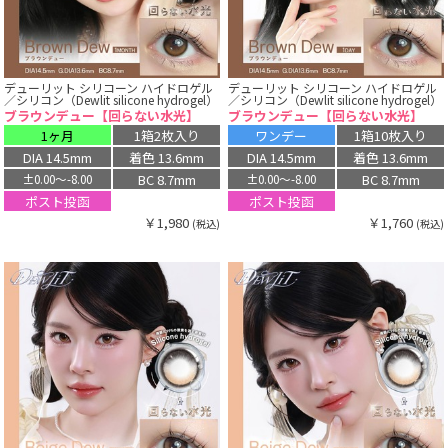
デューリット シリコーン ハイドロゲル
デューリット シリコーン ハイドロゲル
／シリコン（Dewlit silicone hydrogel）
／シリコン（Dewlit silicone hydrogel）
ブラウンデュー【回らない水光】
ブラウンデュー【回らない水光】
1ヶ月
1箱2枚入り
ワンデー
1箱10枚入り
DIA 14.5mm
着色 13.6mm
DIA 14.5mm
着色 13.6mm
BC 8.7mm
BC 8.7mm
±0.00〜-8.00
±0.00〜-8.00
ポスト投函
ポスト投函
￥1,980
￥1,760
(税込)
(税込)