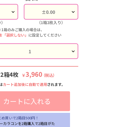
り）
（1箱2枚入り）
※1箱のみご購入の場合は、
を「選択しない」
に設定してください
3,960
:2箱4枚
￥
（税込）
は
カート追加後に自動で適用
されます。
カートに入れる
とめ買いで2箱目500円！
ーカラコンを2箱購入で2箱目がた