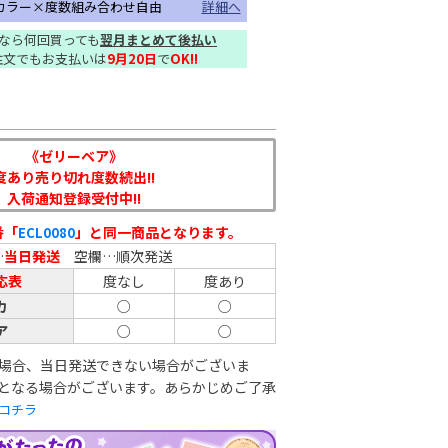
！カラー×度数組み合わせ自由
詳細へ
なら何回買っても
翌月まとめて後払い
注文でもお支払いは
9月20日
で
OK!!
《ゼリーベア》
度あり売り切れ度数続出!!
入荷通知登録受付中!!
番「
」と同一商品となります。
ECL0080
…
当日発送
空欄…順次発送
応表
度なし
度あり
カ
○
○
ア
○
○
場合、当日発送できない場合がございま
となる場合がございます。あらかじめご了承
コチラ