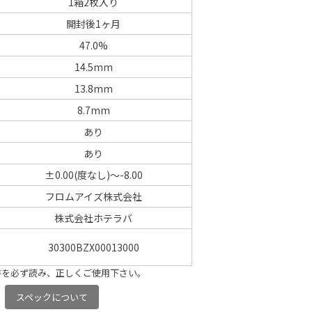
1箱2枚入り
開封後1ヶ月
47.0%
14.5mm
13.8mm
8.7mm
あり
あり
±0.00(度なし)～-8.00
フロムアイズ株式会社
株式会社ホテラバ
30300BZX00013000
書を必ず読み、正しくご使用下さい。
スペックについて