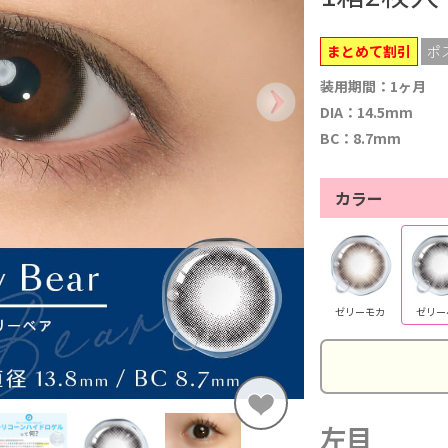
まとめて割引
ポ
装用期間：1ヶ月
DIA：14.5mm
BC：8.7mm
カラー
ゼリーモカ
ゼリー
左目