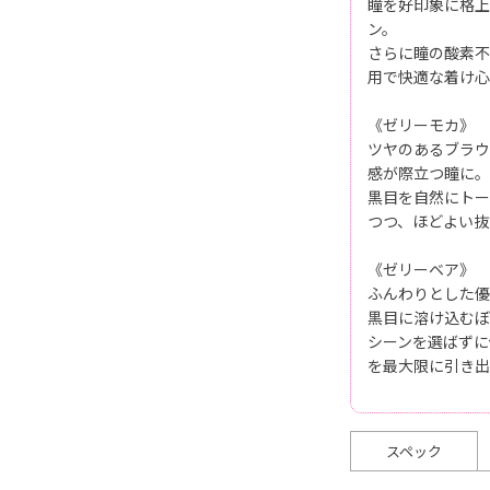
瞳を好印象に格上
ン。
さらに瞳の酸素不
用で快適な着け心
《ゼリーモカ》
ツヤのあるブラウ
感が際立つ瞳に。
黒目を自然にトー
つつ、ほどよい抜
《ゼリーベア》
ふんわりとした優
黒目に溶け込むぼ
シーンを選ばずに
を最大限に引き出
スペック