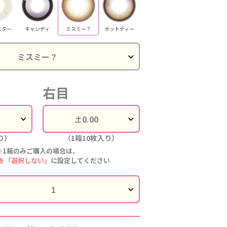
スター
キャンディ
ミスミー？
ホットティー
右目
り）
（1箱10枚入り）
※1箱のみご購入の場合は、
を「選択しない」
に設定してください