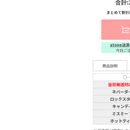
合計:
まとめて割引
atone決済
今日ご
商品説明
○
当日発送対
ネバーダ
ロックス
キャンデ
ミスミー
ホットテ