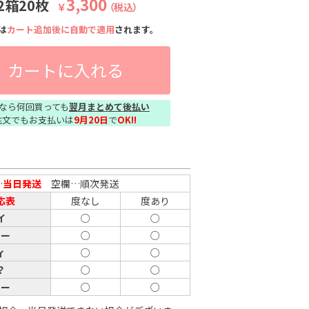
3,300
2箱20枚
￥
（税込）
は
カート追加後に自動で適用
されます。
カートに入れる
なら何回買っても
翌月まとめて後払い
注文でもお支払いは
9月20日
で
OK!!
…
当日発送
空欄…順次発送
応表
度なし
度あり
イ
○
○
ター
○
○
ィ
○
○
？
○
○
ィー
○
○