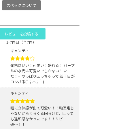
スペックについて
レビューを投稿する
1-7件目（全7件）
キャンディ
発色はいい！可愛い！盛れる！ パープ
ルの水光は可愛いでしかない！ た
だ！…やっぱり回っちゃって 若干目が
ロンパる(´；ω；｀)
キャンディ
瞳に立体感が出て可愛い！！軸固定じ
ゃないからくるくる回るけど、回って
も違和感なかったです！！リピ
確〜！！