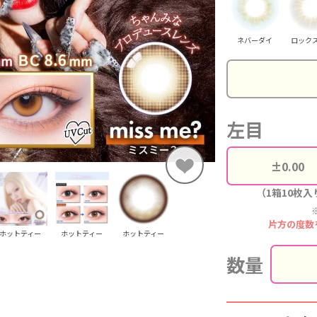
ネバーダイ
ロック
左目
（1箱10枚入
片方の度数
ホットティー
ホットティー
ホットティー
数量