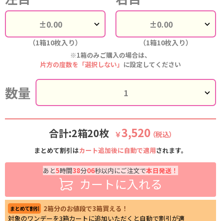
（1箱10枚入り）
（1箱10枚入り）
※1箱のみご購入の場合は、
片方の度数を「選択しない」
に設定してください
数量
3,520
合計:2箱20枚
￥
（税込）
まとめて割引は
カート追加後に自動で適用
されます。
あと
5
時間
38
分
05
秒以内にご注文で
本日発送！
カートに入れる
2箱分のお値段で3箱買える！
まとめて割引
対象のワンデーを3箱カートに追加いただくと自動で割引が適