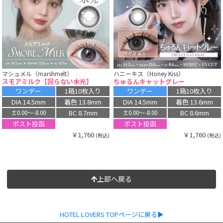
マシュメル（marshmelt）
ハニーキス（Honey Kiss）
スモアミルク【回らない水光】
ちゅるんキャットグレー
ワンデー
1箱10枚入り
ワンデー
1箱10枚入り
DIA 14.5mm
着色 13.8mm
DIA 14.5mm
着色 13.6mm
BC 8.7mm
BC 8.6mm
±0.00〜-8.00
±0.00〜-8.00
ポスト投函
ポスト投函
￥1,760
￥1,760
(税込)
(税込)
上部へ戻る
HOTEL LOVERS TOPページに戻る▶