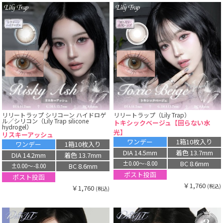
リリートラップ シリコーン ハイドロゲ
リリートラップ（Lily Trap）
ル／シリコン（Lily Trap silicone
トキシックベージュ【回らない水
hydrogel）
光】
リスキーアッシュ
ワンデー
1箱10枚入り
ワンデー
1箱10枚入り
DIA 14.5mm
着色 13.7mm
DIA 14.2mm
着色 13.7mm
BC 8.6mm
±0.00〜-8.00
BC 8.6mm
±0.00〜-8.00
ポスト投函
ポスト投函
￥1,760
(税込)
￥1,760
(税込)