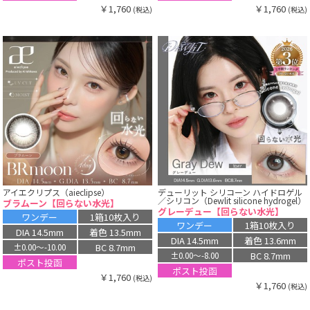
￥1,760
￥1,760
(税込)
(税込)
アイエクリプス（aieclipse）
デューリット シリコーン ハイドロゲル
／シリコン（Dewlit silicone hydrogel）
ブラムーン【回らない水光】
グレーデュー【回らない水光】
ワンデー
1箱10枚入り
ワンデー
1箱10枚入り
DIA 14.5mm
着色 13.5mm
DIA 14.5mm
着色 13.6mm
BC 8.7mm
±0.00〜-10.00
BC 8.7mm
±0.00〜-8.00
ポスト投函
ポスト投函
￥1,760
(税込)
￥1,760
(税込)