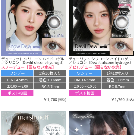
デューリット シリコーン ハイドロゲル
デューリット シリコーン ハイドロゲル
／シリコン（Dewlit silicone hydrogel）
／シリコン（Dewlit silicone hydrogel）
スノーデュー【回らない水光】
デビルデュー【回らない水光】
ワンデー
1箱10枚入り
ワンデー
1箱10枚入り
DIA 14.5mm
着色 13.6mm
DIA 14.5mm
着色 13.6mm
BC 8.7mm
BC 8.7mm
±0.00〜-8.00
±0.00〜-10.00
ポスト投函
ポスト投函
￥1,760
￥1,760
(税込)
(税込)