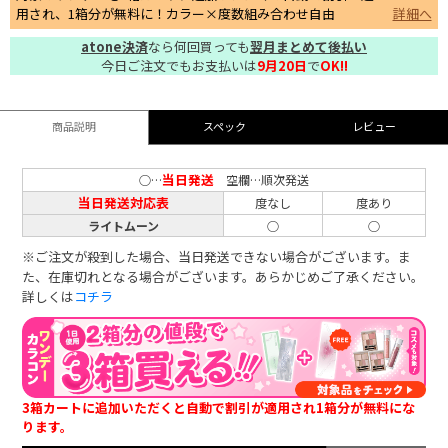
用され、1箱分が無料に！カラー×度数組み合わせ自由
詳細へ
atone決済
なら何回買っても
翌月まとめて後払い
今日ご注文でもお支払いは
9月20日
で
OK!!
商品説明
スペック
レビュー
当日発送
○…
空欄…順次発送
当日発送対応表
度なし
度あり
ライトムーン
○
○
※ご注文が殺到した場合、当日発送できない場合がございます。ま
た、在庫切れとなる場合がございます。あらかじめご了承ください。
詳しくは
コチラ
3箱カートに追加いただくと自動で割引が適用され1箱分が無料にな
ります。