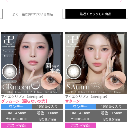
最近チェックした商品
よく一緒に買われている
商品
アイエクリプス（aieclipse）
アイエクリプス（aieclipse）
グレムーン【回らない水光】
サターン
ワンデー
1箱10枚入り
ワンデー
1箱10枚入り
DIA 14.5mm
着色 13.8mm
DIA 14.1mm
着色 13.5mm
BC 8.7mm
BC 8.6mm
±0.00〜-10.00
±0.00〜-8.00
ポスト投函
ポスト投函