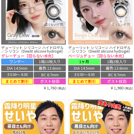
デューリット シリコーン ハイドロゲル
デューリット シリコーン ハイドロゲル
／シリコン（Dewlit silicone hydrogel）
／シリコン（Dewlit silicone hydrogel）
グレーデュー【回らない水光】
ベージュデュー【回らない水光】
ワンデー
1箱10枚入り
1ヶ月
1箱2枚入り
DIA 14.5mm
着色 13.6mm
DIA 14.5mm
着色 13.6mm
BC 8.7mm
BC 8.7mm
±0.00〜-8.00
±0.00〜-8.00
まとめて割引
まとめて割引
ポスト投函
ポスト投函
￥1,760
￥1,980
(税込)
(税込)