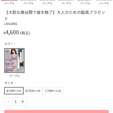
パープル
パープル
パープル
パープル
パープル
パープル
【大胆な美谷間で彼を魅了】大人のための脇高ブラセッ
ト
LNG0661
4,600
¥
(税込)
カラー：
パープル
サイズ：
B70
B75
C70
残り4点
残り4点
残り10点
1