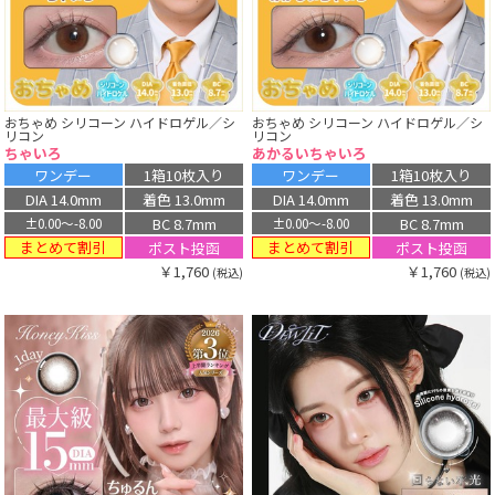
おちゃめ シリコーン ハイドロゲル／シ
おちゃめ シリコーン ハイドロゲル／シ
リコン
リコン
ちゃいろ
あかるいちゃいろ
ワンデー
1箱10枚入り
ワンデー
1箱10枚入り
DIA 14.0mm
着色 13.0mm
DIA 14.0mm
着色 13.0mm
BC 8.7mm
BC 8.7mm
±0.00〜-8.00
±0.00〜-8.00
まとめて割引
まとめて割引
ポスト投函
ポスト投函
￥1,760
￥1,760
(税込)
(税込)