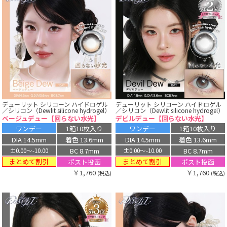
デューリット シリコーン ハイドロゲル
デューリット シリコーン ハイドロゲル
／シリコン（Dewlit silicone hydrogel）
／シリコン（Dewlit silicone hydrogel）
ベージュデュー【回らない水光】
デビルデュー【回らない水光】
ワンデー
1箱10枚入り
ワンデー
1箱10枚入り
DIA 14.5mm
着色 13.6mm
DIA 14.5mm
着色 13.6mm
BC 8.7mm
BC 8.7mm
±0.00〜-10.00
±0.00〜-10.00
まとめて割引
まとめて割引
ポスト投函
ポスト投函
￥1,760
￥1,760
(税込)
(税込)