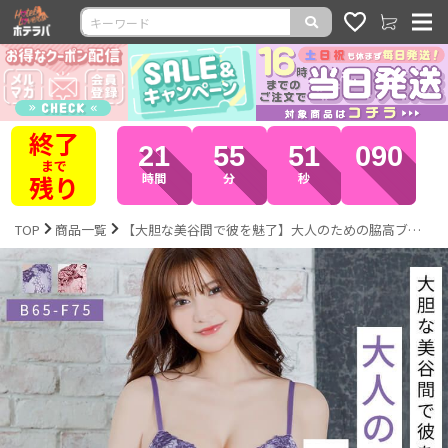
終了
21
55
50
100
まで
残り
時間
分
秒
TOP
商品一覧
【大胆な美谷間で彼を魅了】大人のための脇高ブラセット