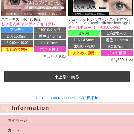
ハニーキス（Honey Kiss）
デューリット シリコーン ハイドロゲル
／シリコン（Dewlit silicone hydrogel）
ちゅるんキャンディチョコグレー
デビルデュー【回らない水光】
ワンデー
1箱10枚入り
1ヶ月
1箱2枚入り
DIA 15.0mm
着色 14.6mm
DIA 14.5mm
着色 13.6mm
BC 8.7mm
±0.00〜-10.00
BC 8.7mm
±0.00〜-8.00
まとめて割引
ポスト投函
まとめて割引
ポスト投函
￥1,760
(税込)
￥1,980
(税込)
上部へ戻る
HOTEL LOVERS TOPページに戻る▶
マイページ
カート