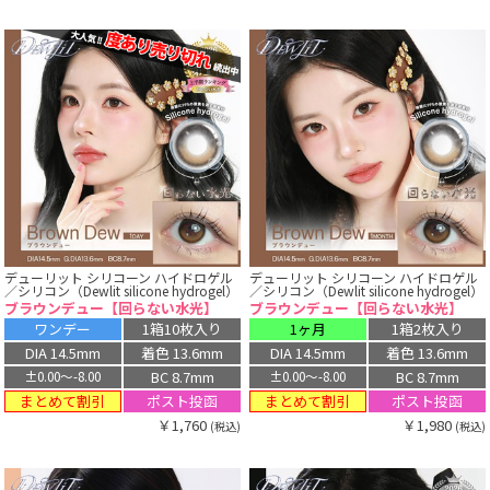
デューリット シリコーン ハイドロゲル
デューリット シリコーン ハイドロゲル
／シリコン（Dewlit silicone hydrogel）
／シリコン（Dewlit silicone hydrogel）
ブラウンデュー【回らない水光】
ブラウンデュー【回らない水光】
ワンデー
1箱10枚入り
1ヶ月
1箱2枚入り
DIA 14.5mm
着色 13.6mm
DIA 14.5mm
着色 13.6mm
BC 8.7mm
BC 8.7mm
±0.00〜-8.00
±0.00〜-8.00
まとめて割引
まとめて割引
ポスト投函
ポスト投函
￥1,760
￥1,980
(税込)
(税込)